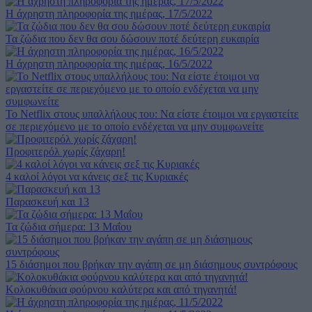
Η άχρηστη πληροφορία της ημέρας, 17/5/2022
Τα ζώδια που δεν θα σου δώσουν ποτέ δεύτερη ευκαιρία
Η άχρηστη πληροφορία της ημέρας, 16/5/2022
Το Netflix στους υπαλλήλους του: Να είστε έτοιμοι να εργαστείτε
σε περιεχόμενο με το οποίο ενδέχεται να μην συμφωνείτε
Προφιτερόλ χωρίς ζάχαρη!
4 καλοί λόγοι να κάνεις σεξ τις Κυριακές
Παρασκευή και 13
Τα ζώδια σήμερα: 13 Μαΐου
15 διάσημοι που βρήκαν την αγάπη σε μη διάσημους συντρόφους
Κολοκυθάκια φούρνου καλύτερα και από τηγανητά!