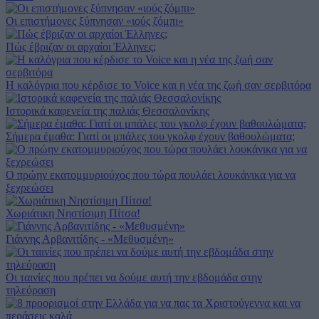
Οι επιστήμονες ξύπνησαν «ιούς ζόμπι»
Πώς έβριζαν οι αρχαίοι Έλληνες;
Η καλόγρια που κέρδισε το Voice και η νέα της ζωή σαν σερβιτόρα
Ιστορικά καφενεία της παλιάς Θεσσαλονίκης
Σήμερα έμαθα: Γιατί οι μπάλες του γκολφ έχουν βαθουλώματα;
Ο πρώην εκατομμυριούχος που τώρα πουλάει λουκάνικα για να
ξεχρεώσει
Χωριάτικη Νηστίσιμη Πίτσα!
Γιάννης Αρβανιτίδης - «Μεθυσμένη»
Οι ταινίες που πρέπει να δούμε αυτή την εβδομάδα στην
τηλεόραση