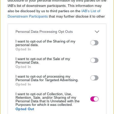
disclosure of your personal information by third parties on the
Ο Elon Musk μας δείχνει πως θα είναι ο πλανήτης Άρης στο
IAB’s list of downstream participants. This information may
μέλλον (ΦΩΤΟ)
also be disclosed by us to third parties on the
IAB’s List of
Downstream Participants
that may further disclose it to other
third parties.
Η μέθοδος για να επεκτείνεις την ζώνη άνεσης σου, χωρίς να
«πνιγείς»
Please note that this website/app uses one or more Google
Personal Data Processing Opt Outs
4+1 είδη απιστίας που αναγνωρίζουν οι ειδικοί
services and may gather and store information including but
not limited to your visit or usage behaviour. You may click to
I want to opt-out of the Sharing of my
Η άχρηστη πληροφορία της ημέρας, 15/8/2022
personal data.
grant or deny consent to Google and its third-party tags to
Opted In
use your data for below specified purposes in below Google
Τα ζώδια σήμερα: 14 Αυγούστου
consent section.
I want to opt-out of the Sale of my
Personal Data.
Opted In
Τα τρία χαρακτηριστικά του γραφικού σου χαρακτήρα και τι
αποκαλύπτουν
I want to opt-out of processing my
Personal Data for Targeted Advertising.
Η άχρηστη πληροφορία της ημέρας, 13/8/2022
Opted In
Σκορδάτα Μανιτάρια!!! Iδανικό φαγητό για περιόδους νηστείας!!
I want to opt-out of Collection, Use,
Retention, Sale, and/or Sharing of my
Super Κική: Επέστρεψε στο Instagram, μετά την αποβολή της
Personal Data that Is Unrelated with the
Purposes for which it was collected.
Opted Out
Τα 5 ζώδια που θα δουν αλλαγές στη ζωή τους από αυτή την