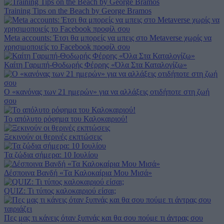
Training Tips on the Beach by George Bramos
Meta accounts: Έτσι θα μπορείς να μπεις στο Metaverse χωρίς να
χρησιμοποιείς το Facebook προφίλ σου
Καίτη Γαρμπή-Θοδωρής Φέρρης «Όλα Στα Καταλογίζω»
Ο «κανόνας των 21 ημερών» για να αλλάξεις οτιδήποτε στη ζωή
σου
Το απόλυτο ρόφημα του Καλοκαιριού!
Ξεκινούν οι θερινές εκπτώσεις
Τα ζώδια σήμερα: 10 Ιουλίου
Δέσποινα Βανδή «Τα Καλοκαίρια Μου Μισά»
QUIZ: Τι τύπος καλοκαιριού είσαι;
Πες μας τι κάνεις όταν ξυπνάς και θα σου πούμε τι άντρας σου