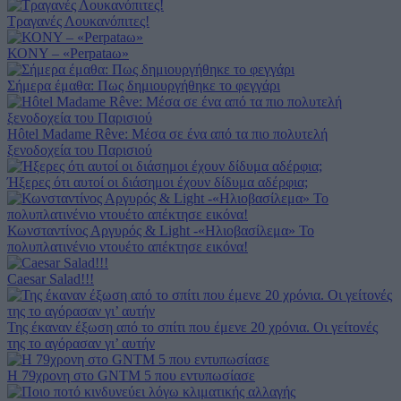
Τραγανές Λουκανόπιτες!
ΚΟΝΥ – «Perpataω»
Σήμερα έμαθα: Πως δημιουργήθηκε το φεγγάρι
Hôtel Madame Rêve: Μέσα σε ένα από τα πιο πολυτελή
ξενοδοχεία του Παρισιού
Ήξερες ότι αυτοί οι διάσημοι έχουν δίδυμα αδέρφια;
Κωνσταντίνος Αργυρός & Light -«Ηλιοβασίλεμα» Το
πολυπλατινένιο ντουέτο απέκτησε εικόνα!
Caesar Salad!!!
Της έκαναν έξωση από το σπίτι που έμενε 20 χρόνια. Οι γείτονές
της το αγόρασαν γι’ αυτήν
Η 79χρονη στο GNTM 5 που εντυπωσίασε