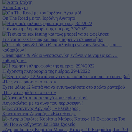
Άσπα-Στάχτη
On The Road με τον Ιορδάνη Αγαπητό!
Η άχρηστη πληροφορία της ημέρας, 3/5/2022
Τι είναι το sεx fasting και πως μπορεί να σε ωφελήσει;
Cleaningans & Ράδιο Θεσσαλονίκη ενώνουν δυνάμεις και …
καθαρίζουν !
Η άχρηστη πληροφορία της ημέρας, 29/4/2022
Εχετε μόλις 12 λεπτά για να εντυπωσιάσετε στο πρώτο ραντεβού
-Πώς να περάσετε το «τεστ»
Αυγοσαλάτα, με τα αυγά που περίσσεψαν!
Κωνσταντίνος Αργυρός - «Ελεύθερος»
«Αγόρια Ιππότες Κορίτσια Μαύρες Κότες»: 10 Εκφράσεις Του ΄90