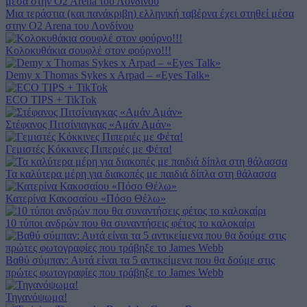
Μια τεράστια (και πανάκριβη) ελληνική ταβέρνα έχει στηθεί μέσα
στην O2 Arena του Λονδίνου
Κολοκυθάκια σουφλέ στον φούρνο!!!
Demy x Thomas Sykes x Arpad – «Eyes Talk»
ECO TIPS + TikTok
Στέφανος Πιτσίνιαγκας «Αμάν Αμάν»
Γεμιστές Κόκκινες Πιπεριές με Φέτα!
Τα καλύτερα μέρη για διακοπές με παιδιά δίπλα στη θάλασσα
Κατερίνα Κακοσαίου «Πόσο Θέλω»
10 τύποι ανδρών που θα συναντήσεις φέτος το καλοκαίρι
Βαθύ σύμπαν: Αυτά είναι τα 5 αντικείμενα που θα δούμε στις
πρώτες φωτογραφίες που τράβηξε το James Webb
Τηγανόψωμα!