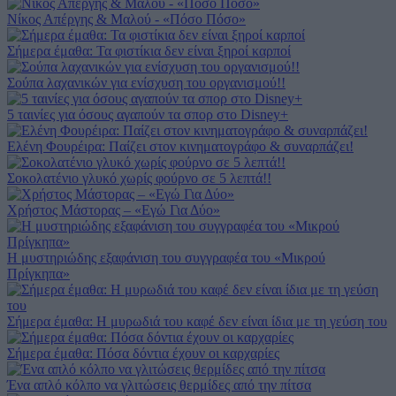
Νίκος Απέργης & Μαλού - «Πόσο Πόσο»
Σήμερα έμαθα: Τα φιστίκια δεν είναι ξηροί καρποί
Σούπα λαχανικών για ενίσχυση του οργανισμού!!
5 ταινίες για όσους αγαπούν τα σπορ στο Disney+
Ελένη Φουρέιρα: Παίζει στον κινηματογράφο & συναρπάζει!
Σοκολατένιο γλυκό χωρίς φούρνο σε 5 λεπτά!!
Χρήστος Μάστορας – «Εγώ Για Δύο»
Η μυστηριώδης εξαφάνιση του συγγραφέα του «Μικρού
Πρίγκηπα»
Σήμερα έμαθα: Η μυρωδιά του καφέ δεν είναι ίδια με τη γεύση του
Σήμερα έμαθα: Πόσα δόντια έχουν οι καρχαρίες
Ένα απλό κόλπο να γλιτώσεις θερμίδες από την πίτσα