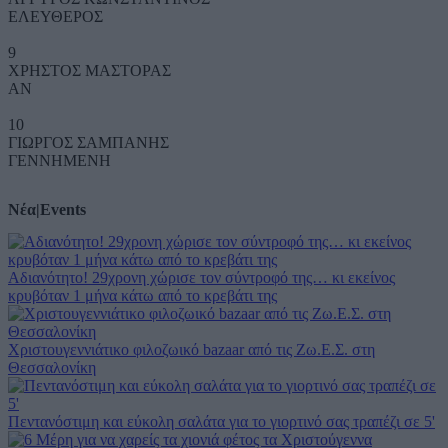
ΕΛΕΥΘΕΡΟΣ
9
ΧΡΗΣΤΟΣ ΜΑΣΤΟΡΑΣ
ΑΝ
10
ΓΙΩΡΓΟΣ ΣΑΜΠΑΝΗΣ
ΓΕΝΝΗΜΕΝΗ
Νέα
|
Events
Αδιανότητο! 29χρονη χώρισε τον σύντροφό της… κι εκείνος
κρυβόταν 1 μήνα κάτω από το κρεβάτι της
Χριστουγεννιάτικο φιλοζωικό bazaar από τις Ζω.Ε.Σ. στη
Θεσσαλονίκη
Πεντανόστιμη και εύκολη σαλάτα για το γιορτινό σας τραπέζι σε 5'