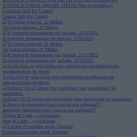
ΠΑΝΟΣ ΚΙΑΜΟΣ «ΘΑ ΜΕ ΖΗΤΑΣ (Θα Απουσιάζω)»
Lemon Soft Ice Cream!
Τα ζώδια σήμερα: 22 Μαΐου
Η άχρηστη πληροφορία της ημέρας, 22/5/2022
Τα ζώδια σήμερα: 21 Μαΐου
Η άχρηστη πληροφορία της ημέρας, 21/5/2022
Αυτά είναι τα τρία ζώδια που σκέφτονται υπερβολικά και
υπεραναλύουν τα πάντα
Σχέσεις: Οι 12 λόγοι που ενισχύουν τους χωρισμούς το καλοκαίρι.
Δροσερό γιαουρτογλυκό εύκολα και γρήγορα!!!
Stan & Light - «Αλήτισσα»
Σπιτική Λεμονάδα χωρίς Ζάχαρη!