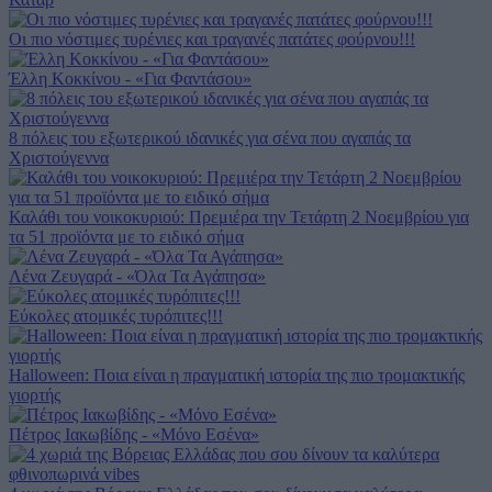
Οι πιο νόστιμες τυρένιες και τραγανές πατάτες φούρνου!!!
Έλλη Κοκκίνου - «Για Φαντάσου»
8 πόλεις του εξωτερικού ιδανικές για σένα που αγαπάς τα
Χριστούγεννα
Καλάθι του νοικοκυριού: Πρεμιέρα την Τετάρτη 2 Νοεμβρίου για
τα 51 προϊόντα με το ειδικό σήμα
Λένα Ζευγαρά - «Όλα Τα Αγάπησα»
Εύκολες ατομικές τυρόπιτες!!!
Halloween: Ποια είναι η πραγματική ιστορία της πιο τρομακτικής
γιορτής
Πέτρος Ιακωβίδης - «Μόνο Εσένα»