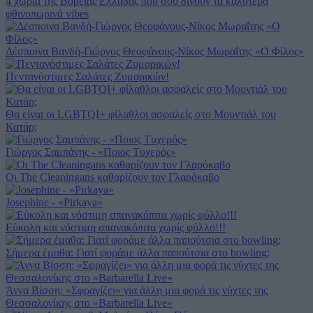
4 χωριά της Βόρειας Ελλάδας που σου δίνουν τα καλύτερα
φθινοπωρινά vibes
Δέσποινα Βανδή-Γιώργος Θεοφάνους-Νίκος Μωραΐτης «Ο Φίλος»
Πεντανόστιμες Σαλάτες Ζυμαρικών!
Θα είναι οι LGBTQI+ φίλαθλοι ασφαλείς στο Μουντιάλ του
Κατάρ;
Γιώργος Σαμπάνης - «Ποιος Τυχερός»
Οι The Cleaningans καθαρίζουν τον Γλαρόκαβο
Josephine - «Pirkaya»
Eύκολη και νόστιμη σπανακόπιτα χωρίς φύλλο!!!
Σήμερα έμαθα: Γιατί φοράμε άλλα παπούτσια στο bowling;
Άννα Βίσση: «Σφραγίζει» για άλλη μια φορά τις νύχτες της
Θεσσαλονίκης στο «Barbarella Live»