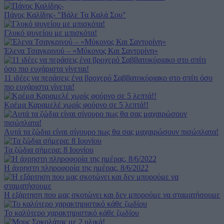
Πάνος Καλίδης- "Βάλε Τα Καλά Σου"
Γλυκό ψυγείου με μπισκότα!
Έλενα Τσαγκρινού – «Μύκονος Και Σαντορίνη»
11 ιδέες να περάσεις ένα βροχερό Σαββατοκύριακο στο σπίτι όσο
πιο ευχάριστα γίνεται!
Κρέμα Καραμελέ χωρίς φούρνο σε 5 λεπτά!!
Αυτά τα ζώδια είναι σίγουρο πως θα σας μαχαιρώσουν πισώπλατα!
Τα ζώδια σήμερα: 8 Ιουνίου
Η άχρηστη πληροφορία της ημέρας, 8/6/2022
Η εξάρτηση που μας σκοτώνει και δεν μπορούμε να σταματήσουμε
Το καλύτερο χαρακτηριστικό κάθε ζωδίου