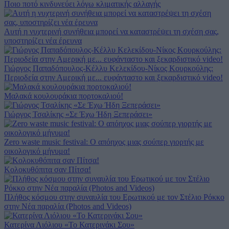
Ποιο ποτό κινδυνεύει λόγω κλιματικής αλλαγής
Αυτή η νυχτερινή συνήθεια μπορεί να καταστρέψει τη σχέση σας,
υποστηρίζει νέα έρευνα
Γιώργος Παπαδόπουλος-Κέλλυ Κελεκίδου-Νίκος Κουρκούλης:
Περιοδεία στην Αμερική με... ευφάνταστο και ξεκαρδιστικό video!
Μαλακά κουλουράκια πορτοκαλιού!
Γιώργος Τσαλίκης «Σε Έχω Ήδη Ξεπεράσει»
Zero waste music festival: Ο απόηχος μιας σούπερ γιορτής με
οικολογικό μήνυμα!
Κολοκυθόπιτα σαν Πίτσα!
Πλήθος κόσμου στην συναυλία του Ερωτικού με τον Στέλιο Ρόκκο
στην Νέα παραλία (Photos and Videos)
Κατερίνα Λιόλιου «Το Κατερινάκι Σου»