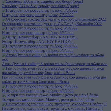
Σπουδαίες Ελληνίδες μαμάδες που θαυμάζουμε!
Η άχρηστη πληροφορία της ημέρας, 7/5/2022
Οι κορυφαίες αποχρώσεις για τη σεζόν Άνοιξη/Καλοκαίρι 2022
Η άχρηστη πληροφορία της ημέρας, 6/5/2022
Θέμης Παναγιωτίδης «AN ΠΟΥ ΚΑΙ ΠΟΥ»
Η άχρηστη πληροφορία της ημέρας, 5/5/2022
Αποτοξίνωση is calling: 6 τρόποι να αναζωογονήσεις το σώμα σου
Γιατί ο πάγος είναι τόσο αποτελεσματικός που μπορεί να είναι μια
καλύτερη εναλλακτική λύση από το Botox
Η άχρηστη πληροφορία της ημέρας, 4/5/2022
Το νησί των καταραμένων: Μπαίνεις μόνο με ειδική άδεια
Πεντανόστιμες παναρισμένες, τηγανητές, σκορδάτες Πατάτες!!!