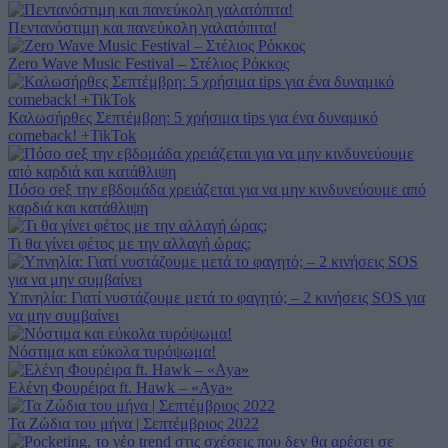
Πεντανόστιμη και πανεύκολη γαλατόπιτα!
Zero Wave Music Festival – Στέλιος Ρόκκος
Καλωσήρθες Σεπτέμβρη: 5 χρήσιμα tips για ένα δυναμικό
comeback! +TikTok
Πόσο σeξ την εβδομάδα χρειάζεται για να μην κινδυνεύουμε από
καρδιά και κατάθλιψη
Τι θα γίνει φέτος με την αλλαγή ώρας;
Υπνηλία: Γιατί νυστάζουμε μετά το φαγητό; – 2 κινήσεις SOS για
να μην συμβαίνει
Νόστιμα και εύκολα τυρόψωμα!
Ελένη Φουρέιρα ft. Hawk – «Aya»
Τα Ζώδια του μήνα | Σεπτέμβριος 2022