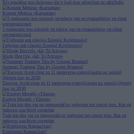
Έξι σημάδια που δείχνουν ότι η ζωή σου οδηγείται σε αδιέξοδο
Konnie Metaxa «Karxarias»
5 πράγματα που μπορείς να κάνεις για να σταματήσεις να είσαι
υπεραναλυτική
Γρήγορο και εύκολο Σουφλέ Κοτόπουλο!
Ηλιάς Βρεττός «Ως Το Άπειρο»
Summer Training Tips by George Bramos!
Έρευνα: Αυτά είναι τα 11 metaverse-επαγγέλματα με υψηλή ζήτηση
έως το 2030
Ειρήνη Μιχαήλ «Τίποτα»
Τρία top tips για να παρουσιάζεις γρήγορα τον εαυτό σου. Και να
παίρνεις μια θέση εργασίας
Επιδόρπιο Καραμέλας!