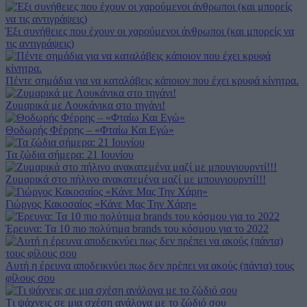
Έξι συνήθειες που έχουν οι χαρούμενοι άνθρωποι (και μπορείς να
τις αντιγράψεις)
Πέντε σημάδια για να καταλάβεις κάποιον που έχει κρυφά κίνητρα.
Ζυμαρικά με Λουκάνικα στο τηγάνι!
Θοδωρής Φέρρης – «Φταίω Και Εγώ»
Τα ζώδια σήμερα: 21 Ιουνίου
Ζυμαρικά στο πήλινο ανακατεμένα μαζί με μπουγιουρντί!!!
Γιώργος Κακοσαίος «Κάνε Μας Την Χάρη»
Έρευνα: Τα 10 πιο πολύτιμα brands του κόσμου για το 2022
Aυτή η έρευνα αποδεικνύει πως δεν πρέπει να ακούς (πάντα) τoυς
φίλους σου
Tι ψάχνεις σε μια σχέση ανάλογα με το ζώδιό σου