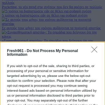
Pocketing, το νέο trend στις σχέσεις που δεν θα αρέσει σε πολλούς
5 τρόποι να διαπιστώσεις εάν σε θέλει για σοβαρή σχέση
Σε αυτούς τους μήνες του χρόνου αυξάνονται τα ποσοστά απιστίας
«Συναισθηματική απιστία»: Τα σημάδια που δείχνουν ότι την
κάνεις
Fresh961 -
Do Not Process My Personal
Τα ζώδια σήμερα: 27 Αυγούστου
Information
Εύκολο προφιτερόλ με κρουασανάκια!
If you wish to opt-out of the sale, sharing to third parties, or
Οι τρεις πιο συνηθισμένοι λόγοι που ένα ζευγάρι δεν κάνει σeξ
processing of your personal or sensitive information for
targeted advertising by us, please use the below opt-out
Αυτό είναι το ιδανικό βάρος για σένα με βάση το ύψος σου
section to confirm your selection. Please note that after your
opt-out request is processed you may continue seeing
Η άχρηστη πληροφορία της ημέρας, 24/8/2022
interest-based ads based on personal information utilized by
us or personal information disclosed to third parties prior to
Καρμπονάρα σπαγγέτι η αυθεντική συνταγή!
your opt-out. You may separately opt-out of the further