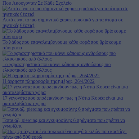
Που Ακούγονταν Σε Κάθε Σχολείο
Αυτό είναι το πιο σημαντικό χαρακτηριστικό για τα άτομα σε
ηγετικές θέσεις!
Το λάθος που επαναλαμβάνουμε κάθε φορά που βρίσκουμε
σύντροφο
Το χαρακτηριστικό που κάνει κάποιους ανθρώπους πιο
ελκυστικούς από άλλους
Η άχρηστη πληροφορία της ημέρας, 26/4/2022
17 γεγονότα που αποδεικνύουν πως η Νότια Κορέα είναι μια
ακαταλαβίστικη χώρα
Τατουάζ, piercing και εγκυμοσύνη: 6 πράγματα που πρέπει να
γνωρίζετε