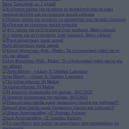
Μους Σοκολάτας με 2 υλικά!
6 έξυπνοι τρόποι για να κάνεις το αυτοκίνητό σου να καίει λιγότερη
βενζίνη και να γλιτώσεις πολλά χρήματα
4+1 τρόποι για να ξεπεράσεις έναν χωρισμό, βάσει ειδικών
Ρολό αλλαντικών χωρίς μαγιά!
Ελένη Φουρέιρα «Poli - Ploki»: Το εντυπωσιακό video για το νέο
της album!
Άννα Βίσση – «Αίμα» ft. Daphne Lawrence
Τα ζώδια σήμερα: 30 Μαΐου
Η άχρηστη πληροφορία της ημέρας, 30/5/2022
Παγωτό stracciatella χωρίς ζαχαρούχο εύκολα και γρήγορα!!!
Δήμος Αναστασιάδης–«Σ’Αγαπάω Ακόμα»