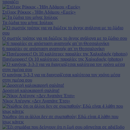
ταιριάζει
Στέλιος Ρόκκος - Ήβη Αδάμου «Εμείς»
Τα ζώδια του μήνα: Iούλιος
Ο σωστός τρόπος για να διώξεις το άγχος ανάλογα με το ζώδιο σου
6 παραλίες σε απόσταση αναπνοής απ΄τη Θεσσαλονίκη
Πανέμορφες! Οι 10 καλύτερες παραλίες της Χαλκιδικής (photos)
Ο κανόνας 3-3-3 για να διαχειρίζεσαι καλύτερα τον χρόνο μέσα
στην ημέρα σου
Δροσερή καλοκαιρινή σαλάτα!
Νίκος Απέργης «Δεν Αγαπάνε Έτσι»
Νιώθεις ότι οι άλλοι δεν σε συμπαθούν; Εδώ είναι 4 λάθη που
ίσως κάνεις