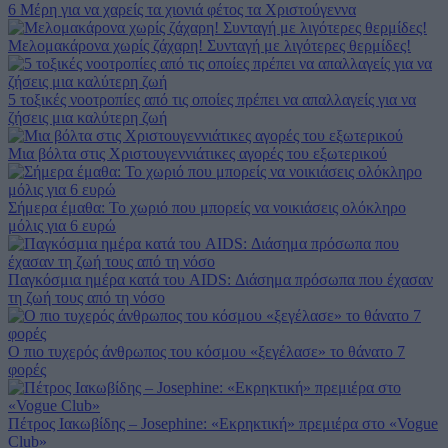
6 Μέρη για να χαρείς τα χιονιά φέτος τα Χριστούγεννα
Μελομακάρονα χωρίς ζάχαρη! Συνταγή με λιγότερες θερμίδες!
5 τοξικές νοοτροπίες από τις οποίες πρέπει να απαλλαγείς για να
ζήσεις μια καλύτερη ζωή
Μια βόλτα στις Χριστουγεννιάτικες αγορές του εξωτερικού
Σήμερα έμαθα: Το χωριό που μπορείς να νοικιάσεις ολόκληρο
μόλις για 6 ευρώ
Παγκόσμια ημέρα κατά του AIDS: Διάσημα πρόσωπα που έχασαν
τη ζωή τους από τη νόσο
Ο πιο τυχερός άνθρωπος του κόσμου «ξεγέλασε» το θάνατο 7
φορές
Πέτρος Ιακωβίδης – Josephine: «Εκρηκτική» πρεμιέρα στο «Vogue
Club»