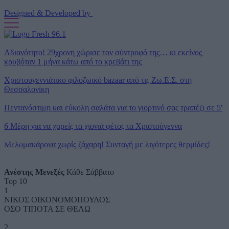
Designed & Developed by
Αδιανότητο! 29χρονη χώρισε τον σύντροφό της… κι εκείνος
κρυβόταν 1 μήνα κάτω από το κρεβάτι της
Χριστουγεννιάτικο φιλοζωικό bazaar από τις Ζω.Ε.Σ. στη
Θεσσαλονίκη
Πεντανόστιμη και εύκολη σαλάτα για το γιορτινό σας τραπέζι σε 5'
6 Μέρη για να χαρείς τα χιονιά φέτος τα Χριστούγεννα
Click
Μελομακάρονα χωρίς ζάχαρη! Συνταγή με λιγότερες θερμίδες!
Here
Ανέστης Μενεξές
Κάθε Σάββατο
Top 10
1
ΝΙΚΟΣ ΟΙΚΟΝΟΜΟΠΟΥΛΟΣ
ΟΣΟ ΤΙΠΟΤΑ ΣΕ ΘΕΛΩ
2