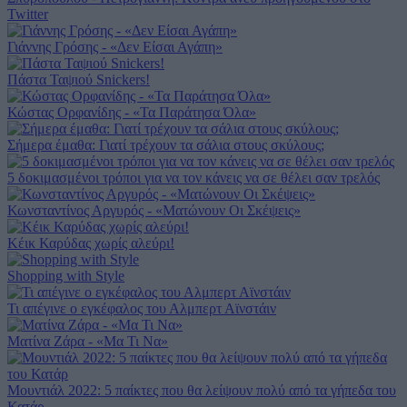
Twitter
Γιάννης Γρόσης - «Δεν Είσαι Αγάπη»
Πάστα Ταψιού Snickers!
Κώστας Ορφανίδης - «Τα Παράτησα Όλα»
Σήμερα έμαθα: Γιατί τρέχουν τα σάλια στους σκύλους;
5 δοκιμασμένοι τρόποι για να τον κάνεις να σε θέλει σαν τρελός
Κωνσταντίνος Αργυρός - «Ματώνουν Οι Σκέψεις»
Κέικ Καρύδας χωρίς αλεύρι!
Shopping with Style
Τι απέγινε ο εγκέφαλος του Αλμπερτ Αϊνστάιν
Ματίνα Ζάρα - «Μα Τι Να»
Μουντιάλ 2022: 5 παίκτες που θα λείψουν πολύ από τα γήπεδα του
Κατάρ