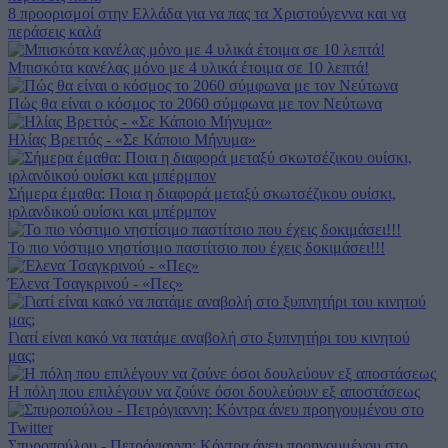
8 προορισμοί στην Ελλάδα για να πας τα Χριστούγεννα και να
περάσεις καλά
Μπισκότα κανέλας μόνο με 4 υλικά έτοιμα σε 10 λεπτά!
Πώς θα είναι ο κόσμος το 2060 σύμφωνα με τον Νεύτωνα
Ηλίας Βρεττός - «Σε Κάποιο Μήνυμα»
Σήμερα έμαθα: Ποια η διαφορά μεταξύ σκωτσέζικου ουίσκι,
ιρλανδικού ουίσκι και μπέρμπον
Το πιο νόστιμο νηστίσιμο παστίτσιο που έχεις δοκιμάσει!!!
Έλενα Τσαγκρινού - «Πες»
Γιατί είναι κακό να πατάμε αναβολή στο ξυπνητήρι του κινητού
μας;
Η πόλη που επιλέγουν να ζούνε όσοι δουλεύουν εξ αποστάσεως
Σπυροπούλου ‑ Πετρόγιαννη: Κόντρα άνευ προηγουμένου στο