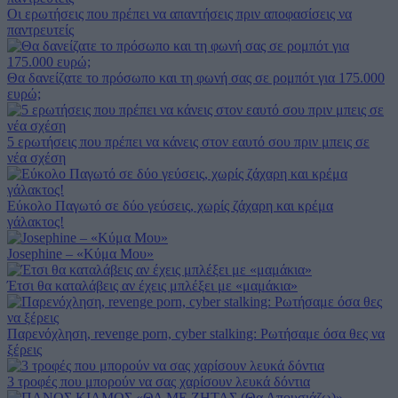
Οι ερωτήσεις που πρέπει να απαντήσεις πριν αποφασίσεις να
παντρευτείς
Θα δανείζατε το πρόσωπο και τη φωνή σας σε ρομπότ για 175.000
ευρώ;
5 ερωτήσεις που πρέπει να κάνεις στον εαυτό σου πριν μπεις σε
νέα σχέση
Εύκολο Παγωτό σε δύο γεύσεις, χωρίς ζάχαρη και κρέμα
γάλακτος!
Josephine – «Κύμα Μου»
Έτσι θα καταλάβεις αν έχεις μπλέξει με «μαμάκια»
Παρενόχληση, revenge pοrn, cyber stalking: Ρωτήσαμε όσα θες να
ξέρεις
3 τροφές που μπορούν να σας χαρίσουν λευκά δόντια