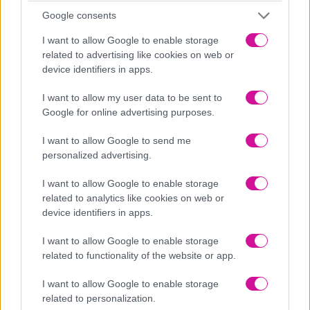
εβδομάδα
Google consents
Οι 6 Κανόνες για να εντυπωσιάσεις στην παραλία!!!
I want to allow Google to enable storage
related to advertising like cookies on web or
device identifiers in apps.
Η σαλάτα που έτρωγε η Jennifer Aniston για 10 χρόνια στα
γυρίσματα των Friends
I want to allow my user data to be sent to
Νηστίσιμος Σοκολατένιος κορμός ψυγείου με μόνο 3 υλικά!
Google for online advertising purposes.
Πέντε ελληνικά νησιά για τους λάτρεις της μυθολογίας
I want to allow Google to send me
personalized advertising.
Αθηνά Πολίτη «Μία Σου Και Μία Μου»
I want to allow Google to enable storage
Κοπανάκια Κοτόπουλο με Λαχανικά στον φούρνο!!!
related to analytics like cookies on web or
6 tips για καλό ύπνο το καλοκαίρι
device identifiers in apps.
Η Ήβη Αδάμου αυτό το καλοκαίρι είναι... «Δίπλα Σου»!
I want to allow Google to enable storage
related to functionality of the website or app.
Ποιο αντικείμενο πρέπει βγάλεις αμέσως από το υπνοδωμάτιο
I want to allow Google to enable storage
σύμφωνα με το Feng Shui
related to personalization.
Γεμιστά με Ρύζι και Μυρωδικά!