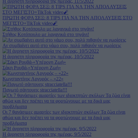
Η άχρηστη πληροφορία της ημέρας, 11/5/2022
ΠΡΩΤΗ ΦΟΡΑ ΣΕΞ: 8 TIPS ΓΙΑ ΝΑ ΤΗΝ ΑΠΟΛΑΥΣΕΙΣ ΣΤΟ
ΜΕΓΙΣΤΟ+TikTok video🧨
Στήθος Κοτόπουλο με λαχανικά στο τηγάνι!
Αν συμβαίνει αυτό στο γάμο σου, πολύ πιθανόν να χωρίσεις
Η άχρηστη πληροφορία της ημέρας, 10/5/2022
Σάκη Ρουβά-«Υπέροχη Ζωή»
Κωνσταντίνος Αργυρός – «22»
Παγωτό σάντουιτς stracciatella!!!
Οι 7 θανάσιμες αμαρτίες των ιδιοκτητών σκύλων Τα ζώα είναι
αθώα και δεν πρέπει να τα φορτώνουμε με τα δικά μας
προβλήματα
Η άχρηστη πληροφορία της ημέρας, 9/5/2022