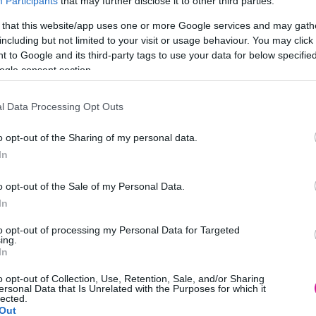
Participants
that may further disclose it to other third parties.
 that this website/app uses one or more Google services and may gath
including but not limited to your visit or usage behaviour. You may click 
 to Google and its third-party tags to use your data for below specifi
ogle consent section.
l Data Processing Opt Outs
o opt-out of the Sharing of my personal data.
In
o opt-out of the Sale of my Personal Data.
In
αι. Πρέπει να την πάρεις».
to opt-out of processing my Personal Data for Targeted
ing.
, επιχειρηματίας
In
μου κι αν δουλέψει, δούλεψε. Αν όχι, θα δημιουργήσω κάτι άλλο.
o opt-out of Collection, Use, Retention, Sale, and/or Sharing
ο τι πιστεύω ότι θα γίνω ή θα κάνω».
ersonal Data that Is Unrelated with the Purposes for which it
ρηματίας, φιλάνθρωπος, παρουσιάστρια
lected.
Out
πράγματα μπορούν να χειροτερέψουν δεν πρέπει να μας σταματά από