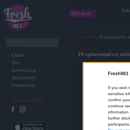
Κάθε
Now on air
Home
/
Νέα
/
10 εμπνευσμένες α
10 εμπνευσμένες ατάκ
Charts
Νέα
Συνεντεύξεις
Fresh961 
Διαγωνισμοί
Επικοινωνία
If you wish 
sensitive in
confirm you
Find us on Social
continue se
information 
further disc
participants