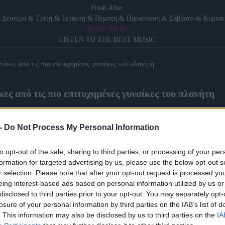
Fresh After
 Δευτέρα & Τρίτη & Τετάρτη & Πέμπτη & Παρασκευή & Σάββατο & Κυριακ
00:00 - 06:00
LISTEN TO THE BEST MUSIC
τάκες από τις πιο επιτυχημένες γυναίκες του πλανήτη
ες από τις πιο επιτυχημένες γυναίκες του πλανήτη
02/11/2021
-
Do Not Process My Personal Information
to opt-out of the sale, sharing to third parties, or processing of your per
formation for targeted advertising by us, please use the below opt-out s
r selection. Please note that after your opt-out request is processed y
eing interest-based ads based on personal information utilized by us or
disclosed to third parties prior to your opt-out. You may separately opt-
losure of your personal information by third parties on the IAB’s list of
. This information may also be disclosed by us to third parties on the
IA