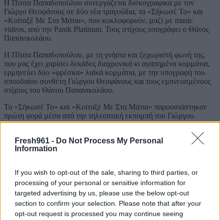
Η Πίτσα Παπαδοπούλου συνεργάζεται δισκογραφικά με τον
Γιώργο Θεοφάνους σε δύο νέα τραγούδια, τα «Σήκωσέ Το» και
«Κοίταξέ Με Στα Μάτια», που κυκλοφορούν, μαζί με music
videos, από την Panik Platinum. Τους στίχους υπογράφει ο Θάνος
Παπανικολάου.
Η Πίτσα Παπαδοπούλου, με τη γνήσια και ξεχωριστή φωνή της,
που μας έχει χαρίσει δεκάδες διαχρονικά κι αγαπημένα κομμάτια,
ερμηνεύει δύο «φρέσκα» λαϊκά κομμάτια, με την υπογραφή του
σπουδαίου συνθέτη Γιώργου Θεοφάνους και τους εμπνευσμένους
στίχους του Θάνου Παπανικολάου.
Τα «Σήκωσέ Το» και «Κοίταξέ Με Στα Μάτια» παρουσιάστηκαν
πρώτη φορά μέσα από την τηλεοπτική εκπομπή του Γιώργου
Θεοφάνους «Ένα Τραγούδι Ακόμα», το βράδυ της Παρασκευής 8
Απριλίου, σε μία ανεπανάληπτη μουσική βραδιά με
Fresh961 -
Do Not Process My Personal
πρωταγωνίστρια την Πίτσα Παπαδοπούλου και αμέσως γοήτευσαν
Information
το κοινό.
If you wish to opt-out of the sale, sharing to third parties, or
processing of your personal or sensitive information for
targeted advertising by us, please use the below opt-out
section to confirm your selection. Please note that after your
opt-out request is processed you may continue seeing