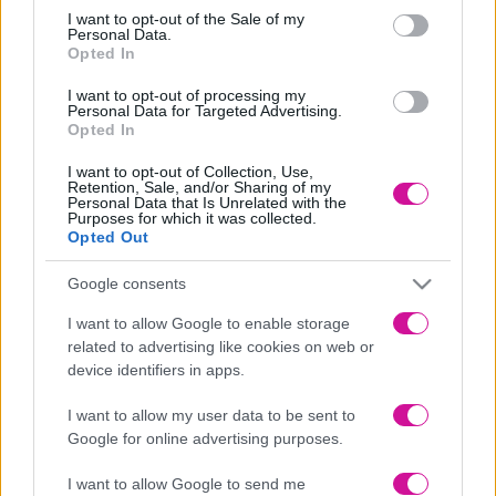
consent section.
υγιείς σχέσεις δεν είναι εφικτές χωρίς εμπιστοσύνη και
I want to opt-out of the Sale of my
αλληλοσεβασμό.
Personal Data.
Opted In
Υποστηρίζει ο ένας τον άλλον
I want to opt-out of processing my
Οι υγιείς σχέσεις επιτρέπουν και στους δύο συντρόφους να
Personal Data for Targeted Advertising.
αισθάνονται ότι λαμβάνουν στήριξη, αλλά εξακολουθούν να
Opted In
αισθάνονται ανεξάρτητοι. Μιλούν ανοιχτά για τις σκέψεις και τα
συναισθήματά τους, αποφεύγουν να επικρίνουν ο ένας τον άλλον
I want to opt-out of Collection, Use,
Retention, Sale, and/or Sharing of my
και νιώθουν υποστήριξη για να κάνουν τα πράγματα που τους
Personal Data that Is Unrelated with the
αρέσουν. Γιορτάζουν τα επιτεύγματα και τις επιτυχίες του άλλου.
Purposes for which it was collected.
Opted Out
Ο ένας υπολογίζει τον άλλον
Σε μια υγιή σχέση οι σύντροφοι δεν πιέζουν για να γίνουν
Google consents
πράγματα που ο άλλος δεν θέλει να κάνει. Μιλούν για το πώς
I want to allow Google to enable storage
νιώθουν, επικοινωνούν αυτά που δεν τους αρέσουν και έτσι τα
προβλήματα δεν μεγενθύνονται. Ο ένας υπολογίζει τον άλλον και
related to advertising like cookies on web or
δεν του ασκεί έλεγχο.
device identifiers in apps.
Εκφράζετε την αγάπη σας
I want to allow my user data to be sent to
Google for online advertising purposes.
Ανεξάρτητα από το πόσο χρόνο αφιερώνουμε στο σύντροφό μας,
θα πρέπει να εκφράζουμε καθημερινά την αγάπη μας σε εκείνον.
Οι ειδικοί των σχέσεων μας προειδοποιούν ότι ένας από τους πιο
I want to allow Google to send me