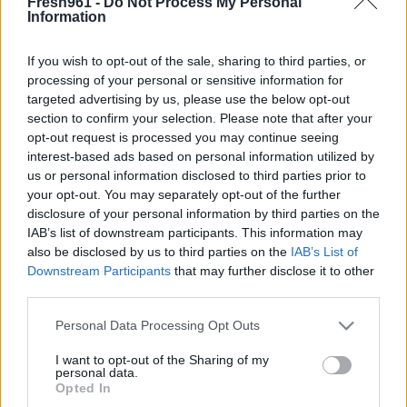
Fresh961 -
Do Not Process My Personal
Information
Designed & Developed by
If you wish to opt-out of the sale, sharing to third parties, or
Home
/
Νέα
/
Τα σημάδια που δείχνουν ότι η σχέση σου θα έχει
processing of your personal or sensitive information for
μέλλον
targeted advertising by us, please use the below opt-out
section to confirm your selection. Please note that after your
Τα σημάδια που δείχνουν ότι η σχέση σου
opt-out request is processed you may continue seeing
θα έχει μέλλον
interest-based ads based on personal information utilized by
us or personal information disclosed to third parties prior to
your opt-out. You may separately opt-out of the further
04/03/2022
disclosure of your personal information by third parties on the
IAB’s list of downstream participants. This information may
Ας δούμε τα 4 σημάδια που δείχνουν ότι η σχέση σου θα
also be disclosed by us to third parties on the
IAB’s List of
κρατήσει σύμφωνα με ειδικό σχέσεων, όπως διαβάζουμε στο
Downstream Participants
that may further disclose it to other
Insider:
third parties.
Υπάρχει εμπιστοσύνη
Please note that this website/app uses one or more Google
Personal Data Processing Opt Outs
Η εμπιστοσύνη είναι το πιο σημαντικό στοιχείο, το οποίο κρατάει
services and may gather and store information including but
«ζωντανή» μια σχέση δηλαδή τη διατηρεί, αλλά επίσης βοηθά και
not limited to your visit or usage behaviour. You may click to
I want to opt-out of the Sharing of my
στην μακροημέρευση της. Η απουσία της εμπιστοσύνης μπορεί να
personal data.
grant or deny consent to Google and its third-party tags to
προκαλέσει μεγάλα προβλήματα ανάμεσα στα ζευγάρι, και γι’αυτό
Opted In
use your data for below specified purposes in below Google
το σταδιακό χτίσιμο της είναι το κλειδί για κάθε ισχυρή σχέση. Οι