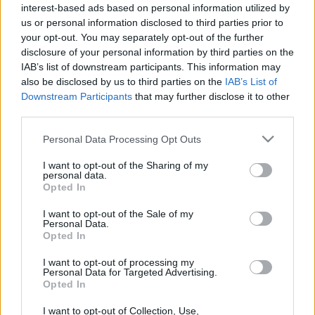
interest-based ads based on personal information utilized by
Αυξήστε την άσκησή σας προσθέτοντας κίνηση στην
us or personal information disclosed to third parties prior to
καθημερινή φυσική δραστηριότητά σας αλλά χωρίς υπερβολές.
your opt-out. You may separately opt-out of the further
disclosure of your personal information by third parties on the
Η μέτριας έντασης γυμναστική θα σας βοηθήσει στην καύση
IAB’s list of downstream participants. This information may
του λίπους και θα βελτιώσει τη φυσική σας κατάσταση.
also be disclosed by us to third parties on the
IAB’s List of
Φροντίστε να διατηρήσετε ένα πρόγραμμα αερόβιας άσκησης 3-
Downstream Participants
that may further disclose it to other
4 φορές την εβδομάδα ανελλιπώς. Μπορείτε να επιλέξετε να
third parties.
περπατήσετε,μια βόλτα με το ποδήλατο, τον χορό ή την
Please note that this website/app uses one or more Google
κολύμβηση ή όποιο άλλο σπορ σας ευχαριστεί.
Personal Data Processing Opt Outs
services and may gather and store information including but
Γίνετε λίγο πιο αυστηροί στις διατροφικές σας επιλογές. Τα
not limited to your visit or usage behaviour. You may click to
I want to opt-out of the Sharing of my
personal data.
γλυκά, οι ξηροί καρποί, τα πατατάκια, αλλά και τα λιπαρά
grant or deny consent to Google and its third-party tags to
Opted In
use your data for below specified purposes in below Google
κρέατα και τα αλλαντικά, καλό θα είναι να μπουν στο…
consent section.
περιθώριο. Όπως επίσης θα πρέπει να περιοριστεί και η
I want to opt-out of the Sale of my
Personal Data.
κατανάλωση αλκοολούχων ποτών και αναψυκτικών.
Opted In
Καταναλώστε, σε εβδομαδιαία βάση 1 – 2 φορές ψάρι, 3 – 4
I want to opt-out of processing my
φορές όσπρια και λαδερά, 1 – 2 φορές άπαχο κρέας. Συνοδέψτε
Personal Data for Targeted Advertising.
Opted In
κάθε γεύμα σας με ένα βαθύ πιάτο σαλάτα και καταναλώστε 3-
5 φρούτα ημερησίως.
I want to opt-out of Collection, Use,