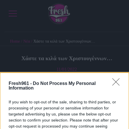
Home
/
Νέα
/
Χάστε τα κιλά των Χριστουγέννων…
Χάστε τα κιλά των Χριστουγέννων…
11/01/2022
Fresh961 -
Do Not Process My Personal
Information
Aν λοιπόν, ξεφύγατε και φέτος, είναι καιρός για… ανασύνταξη!
Από αύριο κιόλας, ξεκινήστε την ημέρα σας με ένα καλό
If you wish to opt-out of the sale, sharing to third parties, or
πρωινό για να ενεργοποιήσετε τον μεταβολισμό σας.
processing of your personal or sensitive information for
Προτιμήστε για πρωινό γάλα ημίπαχο με δημητριακά βρώμης, ή
targeted advertising by us, please use the below opt-out
section to confirm your selection. Please note that after your
χυμό πορτοκαλιού με μαύρο ψωμί, ολικής άλεσης ταχίνι και
opt-out request is processed you may continue seeing
μέλι.