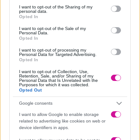
services and may gather and store information including but
και το άτομο για το οποίο προορίζονται αν σου πατήσει καρδούλες!
not limited to your visit or usage behaviour. You may click to
I want to opt-out of the Sharing of my
personal data.
grant or deny consent to Google and its third-party tags to
Υπάρχουν κάποιοι τρόποι όπως:
Opted In
use your data for below specified purposes in below Google
1.Να δουλέψεις πρώτα με τον εαυτό σου!
consent section.
I want to opt-out of the Sale of my
Personal Data.
Πρέπει να καθίσεις και να σκεφτείς τι θες! Να κοιτάξεις λίγο τον
Opted In
εαυτό σου και να προετοιμαστείς για αυτό που θα σου έρθει! Κάνε
γυμναστική, βγες με τους φίλους και διασκέδασε! Θα δις πως θα
I want to opt-out of processing my
έρθει από μόνο του αρκετά σύντομα!
Personal Data for Targeted Advertising.
Opted In
2. Μη βιάζεσαι!
I want to opt-out of Collection, Use,
Όποιος βιάζεται σκοντάφτει! Μην πέφτεις τα μούτρα στον πρώτο
Retention, Sale, and/or Sharing of my
τυχόντα! Εξέτασε τις επιλογές σου και προσπάθησε να βρεις αυτόν
Personal Data that Is Unrelated with the
Purposes for which it was collected.
που θα σε κάνει όντως να ερωτευτείς πραγματικά!
Opted Out
3.Βγες έξω και άσε τα social media!
Google consents
Ο έρωτας είναι έξω και όχι πίσω από μια οθόνη! Βγες με τις
κολλητές σου, διασκέδασε και μην είσαι σνομπ! Τα χαμόγελα
I want to allow Google to enable storage
μαζεύουν περισσότερους θαυμαστές!
related to advertising like cookies on web or
device identifiers in apps.
4.Μη συμβιβάζεσαι με μια απλή καθημερινότητα!
Ο έρωτας είναι ωραίο πράγμα! Δε χρειάζεται αν συμβιβάζεσαι