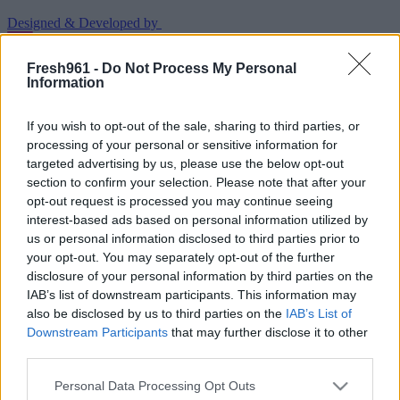
Designed & Developed by
Fresh961 -
Do Not Process My Personal
Home
/
Νέα
/
Έρωτας: Πως θα τον βρεις με 5 απλούς τρόπους!
Information
Έρωτας: Πως θα τον βρεις με 5 απλούς
If you wish to opt-out of the sale, sharing to third parties, or
τρόπους!
processing of your personal or sensitive information for
targeted advertising by us, please use the below opt-out
05/02/2022
section to confirm your selection. Please note that after your
opt-out request is processed you may continue seeing
interest-based ads based on personal information utilized by
Ο έρωτας είναι ένα συναίσθημα που όλοι θέλουν να έχουν στη
ζωή τους! Και είσαι ένας από αυτούς!
us or personal information disclosed to third parties prior to
your opt-out. You may separately opt-out of the further
Αχ! Αυτό το όμορφο συναίσθημα που κατακλύζει τη ζωή μας και
disclosure of your personal information by third parties on the
μας κάνει να ξεχάσουμε τους πραγματικούς λόγους για τους
IAB’s list of downstream participants. This information may
οποίους βρεθήκαμε σε τούτο τον πλανήτη!
also be disclosed by us to third parties on the
IAB’s List of
Είσαι single και δε ξέρεις τι να κάνεις για να μπεις πάλι στο mood
Downstream Participants
that may further disclose it to other
έρωτας, όπως πολλά άτομα που βλέπεις γύρω σου; Σου λείπει αυτό
third parties.
το ξεχωριστό πράγμα που κάποτε σε έκανε να χαμογελάς μέχρι τα
αυτιά; Ήρθε λοιπόν η στιγμή να το αναζητήσεις και να γίνεις ένας ή
Please note that this website/app uses one or more Google
Personal Data Processing Opt Outs
μια από αυτούς που ποστάρουν ερωτικά τραγούδια στο facebook