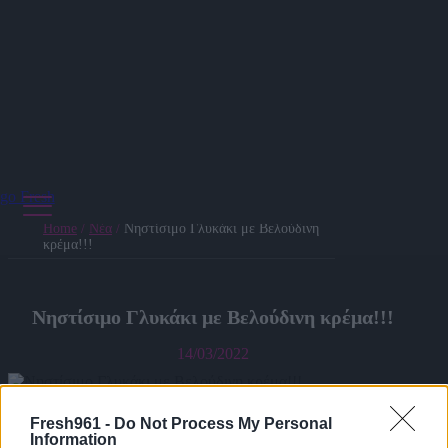
Home
/
Νέα
/
Νηστίσιμο Γλυκάκι με Βελούδινη
κρέμα!!!
Νηστίσιμο Γλυκάκι με Βελούδινη κρέμα!!!
14/03/2022
Fresh961 -
Do Not Process My Personal
Information