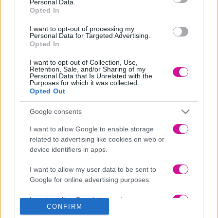
Σε ένα κατσαρολάκι ρίχνουμε το γάλα αμυγδάλου, το κακάο,
Personal Data.
Opted In
την ζάχαρη, τις βανιλίνες, το κορν φλάουρ και ανακατεύουμε
πάνω στην φωτιά μέχρι να πήξει. Ρίχνουμε την κρέμα σε ένα
ταψάκι και την αφήνουμε να κρυώσει σκεπάζοντας την με μια
I want to opt-out of processing my
Personal Data for Targeted Advertising.
μεμβράνη.
Opted In
Αφρατεύουμε την κρέμα με ένα σύρμα και την βάζουμε μέσα
σε ένα κορνέ. Μοιράζουμε την κρέμα στα 6 ποτηράκια και
I want to opt-out of Collection, Use,
Retention, Sale, and/or Sharing of my
στολίζουμε με τριμμένο μπισκότο και νιφάδες κουβερτούρας!!
Personal Data that Is Unrelated with the
Purposes for which it was collected.
Το πιο εύκολο και νόστιμο νηστίσιμο γλυκάκι με βελούδινη
Opted Out
κρέμα είναι έτοιμο να το απολαύσετε !!!
Google consents
I want to allow Google to enable storage
related to advertising like cookies on web or
device identifiers in apps.
I want to allow my user data to be sent to
Google for online advertising purposes.
I want to allow Google to send me
CONFIRM
personalized advertising.