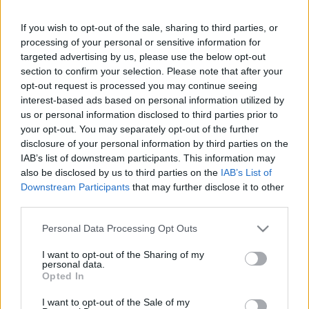
Τα Υλικά που θα χρειαστείτε :
Για την βάση
If you wish to opt-out of the sale, sharing to third parties, or
processing of your personal or sensitive information for
180 γρ μπισκότα digestive
targeted advertising by us, please use the below opt-out
100 γρ γάλα αμυγδάλου ή χυμό μπανάνα
section to confirm your selection. Please note that after your
Για την κρέμα
opt-out request is processed you may continue seeing
interest-based ads based on personal information utilized by
900 γρ γάλα αμυγδάλου
us or personal information disclosed to third parties prior to
100 γρ κακάο σκόνη
your opt-out. You may separately opt-out of the further
200 γρ ζάχαρη
disclosure of your personal information by third parties on the
70 γρ κορν φλάουρ
2 βανιλίνες
IAB’s list of downstream participants. This information may
also be disclosed by us to third parties on the
IAB’s List of
Για το στόλισμα
Downstream Participants
that may further disclose it to other
third parties.
Μπισκότο digestive
Νιφάδες κουβερτούρας
Please note that this website/app uses one or more Google
Personal Data Processing Opt Outs
Εκτέλεση
services and may gather and store information including but
not limited to your visit or usage behaviour. You may click to
I want to opt-out of the Sharing of my
Θρυμματίζουμε σε έναν πολυκόφτη τα μπισκότα και τα
personal data.
grant or deny consent to Google and its third-party tags to
μοιράζουμε σε κάθε ποτηράκι. Τα βρέχουμε με γάλα
Opted In
use your data for below specified purposes in below Google
αμυγδάλου ή με χυμό μπανάνα.
consent section.
I want to opt-out of the Sale of my