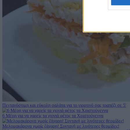
web or d
I want t
or app.
I want t
I want t
authenti
Πεντανόστιμη και εύκολη σαλάτα για το γιορτινό σας τραπέζι σε 5'
6 Μέρη για να χαρείς τα χιονιά φέτος τα Χριστούγεννα
Μελομακάρονα χωρίς ζάχαρη! Συνταγή με λιγότερες θερμίδες!