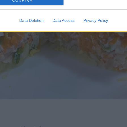
CONFIRM
evice identifiers in apps.
o allow Google to enable storage related to functionality of the website
Data Deletion
Data Access
Privacy Policy
o allow Google to enable storage related to personalization.
o allow Google to enable storage related to security, including
cation functionality and fraud prevention, and other user protection.