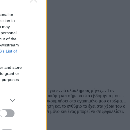
sonal or
ection to
ou may
 personal
out of the
 downstream
B’s List of
er and store
to grant or
ed purposes
ν καλύτερη φροντίδα εκεί για εννιά ολόκληρους μήνες… Την
αποτελεί για εμένα εφόδιο ακόμη και σήμερα στα εβδομήντα μου…
ρφέα μόνο αφού πρώτα είχα ακουμπήσει στο αγαπημένο μου στρώμα…
 το σήμερα… Την ανάμνηση και το ενθύμιο τα έχει στα χέρια του ο
τεί σε ένα ράφι, γιατί έτσι μόνο καθένας μπορεί να σε ξεφυλλίσει,
βαλάς