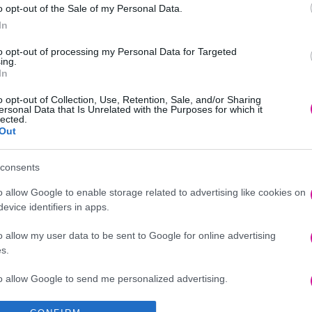
o opt-out of the Sale of my Personal Data.
In
to opt-out of processing my Personal Data for Targeted
ν 1 μήνα κάτω από το κρεβάτι της
ing.
In
ίκη
o opt-out of Collection, Use, Retention, Sale, and/or Sharing
ersonal Data that Is Unrelated with the Purposes for which it
lected.
Out
consents
o allow Google to enable storage related to advertising like cookies on
evice identifiers in apps.
o allow my user data to be sent to Google for online advertising
s.
to allow Google to send me personalized advertising.
o allow Google to enable storage related to analytics like cookies on