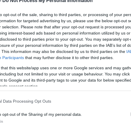
-
Do Not Process My Personal Information
to opt-out of the sale, sharing to third parties, or processing of your per
formation for targeted advertising by us, please use the below opt-out s
r selection. Please note that after your opt-out request is processed y
eing interest-based ads based on personal information utilized by us or
ατο & Κυριακή
disclosed to third parties prior to your opt-out. You may separately opt-
losure of your personal information by third parties on the IAB’s list of
. This information may also be disclosed by us to third parties on the
IA
Participants
that may further disclose it to other third parties.
 that this website/app uses one or more Google services and may gath
including but not limited to your visit or usage behaviour. You may click 
 to Google and its third-party tags to use your data for below specifi
ogle consent section.
ύγιο στην κοιλιακή χώρα της Τζοβάνας Γαβαλά που με κράτησε με τη
 «μαμά» και να αγκαλιάζω… Με θήλασε επί δυόμισι χρόνια και αυτό 
l Data Processing Opt Outs
ε γρανάζια, μπαταρίες και γκάζι… Παραδόθηκα στην αγκαλιά του Μο
ν να με «φιλοξενεί». Πέθανα μόνο από τα γέλια και έζησα για να ζω
 ενέργεια… Θα γίνω βιβλίο γιατί έτσι μόνο μια ζωή μπορεί να στριμωχ
o opt-out of the Sharing of my personal data.
μόνο μπορεί να σε κάνει ευρύτερα γνωστό… Καλή ανάγνωση. Λάκης Γα
In