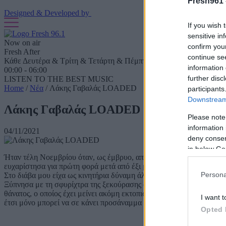
Fresh961 
Designed & Developed by
If you wish 
sensitive in
Now on air
confirm you
Fresh After
continue se
Κάθε Δευτέρα & Τρίτη & Τετάρτη & Πέμπτη & Παρασκευή & Σάββ
information 
00:00 - 06:00
further disc
LISTEN TO THE BEST MUSIC
Home
/
Νέα
/
Λάκης Γαβαλάς LOADED
participants
Downstream 
Λάκης Γαβαλάς LOADED
Please note
information 
04/11/2021
deny consent
in below Go
Ήταν τέλη Νοεμβρίου όταν, ως έμβρυο, αποφάσισα να ζητήσω καταφ
ευχαρίστησα για πρώτη φορά μετά από έξι μήνες που έμαθα να λέω
Persona
Στο διάβα μου είχα ως κινητήρια δύναμη άλλοτε φτερά και άλλοτ
Ξύπνησα με τη σφυρίχτρα της ξεκούρασης όταν αυτή κουράστηκε πλέο
θάνατος, ο οποίος έχει μείνει ακόμη εκτοπισμένος από τη θετική μου
I want t
έτσι μόνο μπορεί να σε κάνει προσάναμμα για το τζάκι του, έτσι 
Opted 