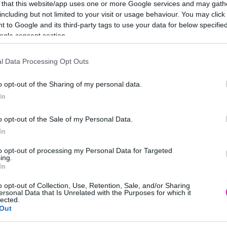
 that this website/app uses one or more Google services and may gath
αι κατά τη διάρκεια της προπόνησης
including but not limited to your visit or usage behaviour. You may click 
 to Google and its third-party tags to use your data for below specifi
την άσκηση είναι σημαντική, είναι όμως απαραίτητο
ogle consent section.
ά τη διάρκεια μιας προπόνησης για να έχετε ενέργεια
οργανισμός δεν έχει αποθέματα υγρών, κινδυνεύετε
l Data Processing Opt Outs
, πρόωρη κόπωση και σε ακραίες περιπτώσεις από
o opt-out of the Sharing of my personal data.
τική προπόνηση
In
όνηση και «σπάστε» τη σε μικρότερα διαστήματα. Αυτό
o opt-out of the Sale of my Personal Data.
ύμενο κίνητρο και θα σας επιτρέψει να κάνετε συχνά
In
to opt-out of processing my Personal Data for Targeted
 άσκηση στη ζέστη
ing.
In
ς σε υψηλότερες θερμοκρασίες, αυξάνετε την αντοχή
σε θερμότερο περιβάλλον 1-2 φορές την εβδομάδα για
o opt-out of Collection, Use, Retention, Sale, and/or Sharing
ersonal Data that Is Unrelated with the Purposes for which it
 τις επιδόσεις σας. Στη συνέχεια θα διαπιστώσετε ότι
lected.
ρα σε φυσιολογικές θερμοκρασίες.
Out
νίδι