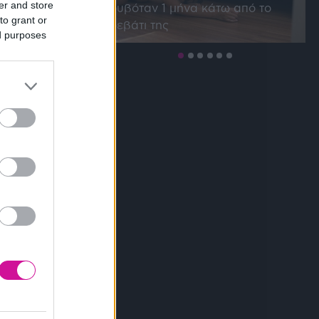
er and store
κρυβόταν 1 μήνα κάτω από το
to grant or
κρεβάτι της
ed purposes