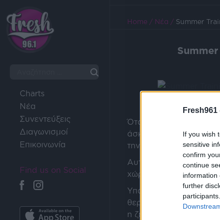
Home
/
Νέα
/
Summer Trai
Summer 
Charts
Νέα
Fresh961 
Συνεντεύξεις
Όταν η θερμοκρασία το 
Διαγωνισμοί
άσκησης είστε λουσμένο
If you wish 
Επικοινωνία
sensitive in
την προσπάθεια.
confirm you
Αυτό ισχύει για την άσ
continue se
Find us on Social
χώρους.
information 
further disc
Υπάρχουν ωστόσο τρόπο
participants
θερμοκρασίες και να μη
Downstream 
η ζέστη και σας εγκαταλ