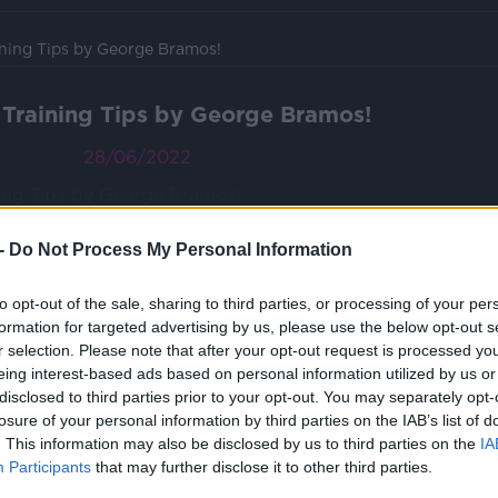
ning Tips by George Bramos!
Training Tips by George Bramos!
28/06/2022
-
Do Not Process My Personal Information
καλοκαίρι φτάνει στα ύψη και μετά από πέντε λεπτά
ι στον ιδρώτα, είναι δύσκολο να μην εγκαταλείψετε
to opt-out of the sale, sharing to third parties, or processing of your per
formation for targeted advertising by us, please use the below opt-out s
r selection. Please note that after your opt-out request is processed y
κηση τόσο σε εσωτερικούς όσο και σε εξωτερικούς
eing interest-based ads based on personal information utilized by us or
disclosed to third parties prior to your opt-out. You may separately opt-
losure of your personal information by third parties on the IAB’s list of
ι να προετοιμάσετε τον οργανισμό σας για τις υψηλές
. This information may also be disclosed by us to third parties on the
IA
 χάσετε το κίνητρό σας όταν νιώθετε ότι σας εξαντλεί
Participants
that may further disclose it to other third parties.
είπει η ενέργεια.