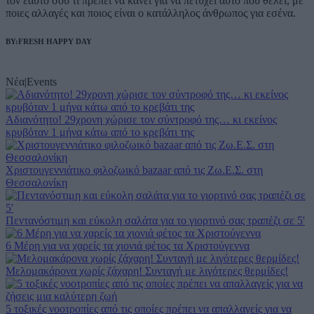
τον εαυτό σου τι πρέπει να κάνει για να πετύχει αυτό που θέλει, με
user protection.
ποιες αλλαγές και ποιος είναι ο κατάλληλος άνθρωπος για εσένα.
BY:FRESH HAPPY DAY
Νέα
|
Events
Αδιανότητο! 29χρονη χώρισε τον σύντροφό της… κι εκείνος
κρυβόταν 1 μήνα κάτω από το κρεβάτι της
Χριστουγεννιάτικο φιλοζωικό bazaar από τις Ζω.Ε.Σ. στη
Θεσσαλονίκη
Πεντανόστιμη και εύκολη σαλάτα για το γιορτινό σας τραπέζι σε 5'
6 Μέρη για να χαρείς τα χιονιά φέτος τα Χριστούγεννα
Μελομακάρονα χωρίς ζάχαρη! Συνταγή με λιγότερες θερμίδες!
5 τοξικές νοοτροπίες από τις οποίες πρέπει να απαλλαγείς για να