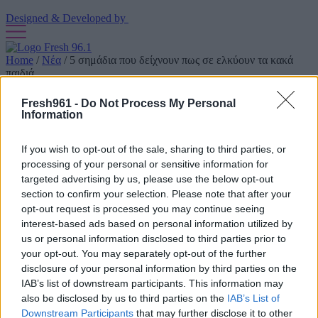
Designed & Developed by
Home
/
Νέα
/
5 σημάδια που δείχνουν πως σε ελκύουν τα κακά
παιδιά
5 σημάδια που δείχνουν πως σε ελκύουν
Fresh961 -
Do Not Process My Personal
Information
τα κακά παιδιά
If you wish to opt-out of the sale, sharing to third parties, or
09/02/2022
processing of your personal or sensitive information for
targeted advertising by us, please use the below opt-out
Σου έρχεται πάντα το «κακό» παιδί
section to confirm your selection. Please note that after your
opt-out request is processed you may continue seeing
Σίγουρα θα έχεις παρατηρήσει ότι στις ταινίες όλες μας
interest-based ads based on personal information utilized by
τρελαινόμαστε για τον κακό της ιστορίας, που είναι και λίγο
πληγωμένος αλήτης, αλλά ταυτόχρονα έχει αυτήν την απίστευτη
us or personal information disclosed to third parties prior to
γοητεία που δεν μπορείς να της αρνηθείς. Έτσι συμβαίνει όμως και
your opt-out. You may separately opt-out of the further
στη ζωή, μιας και πολλές από εμάς κοιτάμε εκείνον με τις κακές
disclosure of your personal information by third parties on the
συνήθειες, που είναι αναξιόπιστος, απρόβλεπτος, μπορεί να έχει και
IAB’s list of downstream participants. This information may
κανέναν εθισμό και γενικά είναι πάντα στον κόσμο του και φέρεται
also be disclosed by us to third parties on the
IAB’s List of
όπως θέλει. Όσο συναρπαστικός και να είναι αυτός ο τύπος όμως,
Downstream Participants
that may further disclose it to other
δε θα είναι ποτέ σε θέση να δώσει σε μια γυναίκα την αγάπη και