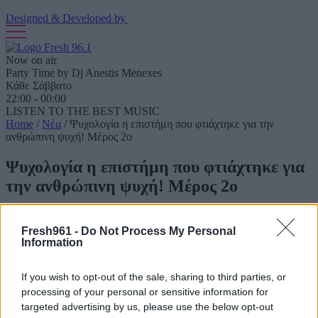
Designed & Developed by
Now on air
Party Time by Dj Anestis Menexes
Κάθε Σάββατο
22:00 - 00:00
LISTEN TO THE BEST MUSIC
Home
/
Νέα
/
Ψυχολογία η επιστήμη που φτιάχτηκε για την
ανθρώπινη ψυχή! Μέρος 2ο
Ψυχολογία η επιστήμη που φτιάχτηκε για
την ανθρώπινη ψυχή! Μέρος 2ο
30/11/2021
Fresh961 -
Do Not Process My Personal
Information
Τι θα με ρωτήσει στις συνεδρίες;
If you wish to opt-out of the sale, sharing to third parties, or
Σίγουρα οι συνεδρίες δεν αποτελούν μια ανακριτική διαδικασία.
processing of your personal or sensitive information for
Είναι μια άνετη διαδικασία σε πολλές περιπτώσεις δομημένη αλλά
targeted advertising by us, please use the below opt-out
σίγουρα προσαρμοσμένη στις ανάγκες και τις ανησυχίες του