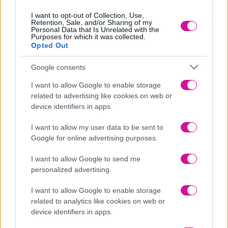
Η σοβαρότητα του προβλήματος, η δεκτικότητα του θεραπευμένου
για αλλαγή, οι συνθήκες, σίγουρα κάνουν μια θεραπεία από πολύ
I want to opt-out of Collection, Use,
προσιτή έως και σε βάθος χρόνου δαπανηρή. Σίγουρα το αντίτιμο
Retention, Sale, and/or Sharing of my
για μια ολοκληρωμένη θεραπεία που θα οδηγήσει σε μια
Personal Data that Is Unrelated with the
Purposes for which it was collected.
ισορροπημένη και υγιείς καθημερινότητα θέλω να πιστεύω πως
Opted Out
αξίζει. Ωστόσο οι τιμές στην αγορά ξεκινούν από τα 30-35 ευρώ
και φτάνουν σε κάποιες περιπτώσεις τα 70€. Σίγουρα μια ειλικρινής
κουβέντα με τον ψυχολόγο για την οικονομική σας δυνατότητα θα
Google consents
βοηθήσει να βρεθεί από κοινού και με γνώμονα φυσικά τη φύση
του προβλήματος σας μια προσαρμοσμένη και ολοκληρωμένη
I want to allow Google to enable storage
θεραπεία για εσάς.
related to advertising like cookies on web or
device identifiers in apps.
Μπορώ να εμπιστευθώ το ψυχολόγο μου;
I want to allow my user data to be sent to
Ο κώδικας ηθικής και δεοντολογίας που διέπει τους ψυχολόγους
έχει πολύ συγκεκριμένο χαρακτήρα. Εχεμύθεια, διακριτικότητα,
Google for online advertising purposes.
αποδοχή, ενσυναίσθηση, είναι έννοιες που αποτελούν θεμέλιους
λίθους στην σχέση θεραπευτή και θεραπευμένου. Ωστόσο η
I want to allow Google to send me
θεραπευτική σχέση είναι ξεκάθαρα μια σχέση εμπιστοσύνης και
personalized advertising.
από τις δυο πλευρές και εφόσον έχεις επιλέξει προσεκτικά τον
θεραπευτή σου η διαδρομή της σχέσεις θα χτιστεί πάνω σε αυτό
I want to allow Google to enable storage
τον κώδικα αμοιβαίας εμπιστοσύνης.
related to analytics like cookies on web or
Είμαι τρελός ή μήπως χρειάζομαι βοήθεια για να κατακτήσω
device identifiers in apps.
το well-being ;