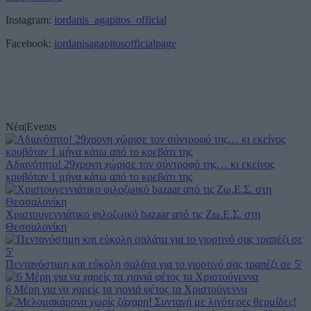
Instagram:
iordanis_agapitos_official
Facebook:
iordanisagapitosofficialpage
Νέα
|
Events
Αδιανότητο! 29χρονη χώρισε τον σύντροφό της… κι εκείνος
κρυβόταν 1 μήνα κάτω από το κρεβάτι της
Χριστουγεννιάτικο φιλοζωικό bazaar από τις Ζω.Ε.Σ. στη
Θεσσαλονίκη
Πεντανόστιμη και εύκολη σαλάτα για το γιορτινό σας τραπέζι σε 5'
6 Μέρη για να χαρείς τα χιονιά φέτος τα Χριστούγεννα