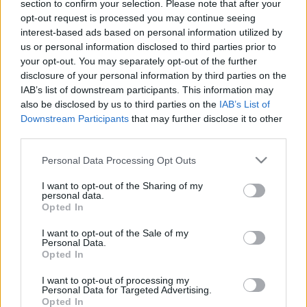
section to confirm your selection. Please note that after your
θεραπευμένου. Ερωτήσεις τύπου; Τι σε έφερε σήμερα εδώ; Ποιο
opt-out request is processed you may continue seeing
είναι αυτό που μέχρι σήμερα νιώθεις δεν μπορείς να
interest-based ads based on personal information utilized by
διαχειριστείς; Ποιον είναι το βασικό σου αίτημα που θα μπορούσα
να σε βοηθήσω; Είναι σίγουρα οι πρώτες που θα διατυπωθούν με
us or personal information disclosed to third parties prior to
στόχο την αρχική διερεύνηση του προβλήματος !!!
your opt-out. You may separately opt-out of the further
disclosure of your personal information by third parties on the
Σίγουρα κάθε ερώτηση και κάθε διατύπωση από έναν ψυχολόγο
IAB’s list of downstream participants. This information may
δεν έχει ανακριτικό χαρακτήρα και σε καμία περίπτωση δεν θα
also be disclosed by us to third parties on the
IAB’s List of
αντικατοπτρίζει προσωπικές πεποιθήσεις του ειδικού καθώς ο ίδιος
Downstream Participants
that may further disclose it to other
έχει ρόλο καθοδηγητή.
third parties.
Θα με καταλάβει ο ψυχολόγος;
Please note that this website/app uses one or more Google
Personal Data Processing Opt Outs
Σίγουρα η κατανόηση είναι μια δύσκολη διαδικασία γιατί ο ρόλος
services and may gather and store information including but
του ψυχολόγου είναι να μπει μέσα στον τρόπο σκέψεις του
not limited to your visit or usage behaviour. You may click to
I want to opt-out of the Sharing of my
θεραπευόμενου μέσα από τις περιγραφές του και με μια μαιευτική
personal data.
grant or deny consent to Google and its third-party tags to
μέθοδο έτσι ώστε να κατανοήσει όσο το δυνατόν περισσότερο
Opted In
use your data for below specified purposes in below Google
εκτός από τον τρόπο σκέψεις, συναισθήματα, συμπεριφορές και
ανησυχίες του. Σίγουρα πρωταρχικός στόχος του θεραπευτή
consent section.
I want to opt-out of the Sale of my
ψυχολόγου είναι η κατανόηση και η ενσυναίσθηση.
Personal Data.
Opted In
Ποσό θα μου κοστίσει μια ολοκληρωμένη θεραπεία;
I want to opt-out of processing my
Αυτό σίγουρα δεν έχει μια απάντηση !!!
Personal Data for Targeted Advertising.
Opted In