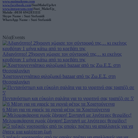
www.suzimakeup.com
www.facebook.com
\SuziMakeUpArt
user protection.
www.instagram.com
\Suzi_MakeUp_
Mobile :0030 6942831111
Skype Name : Suzi Stefanidi
WhatsApp Name : Suzi Stefanidi
Νέα
|
Events
Αδιανότητο! 29χρονη χώρισε τον σύντροφό της… κι εκείνος
κρυβόταν 1 μήνα κάτω από το κρεβάτι της
Χριστουγεννιάτικο φιλοζωικό bazaar από τις Ζω.Ε.Σ. στη
Θεσσαλονίκη
Πεντανόστιμη και εύκολη σαλάτα για το γιορτινό σας τραπέζι σε 5'
6 Μέρη για να χαρείς τα χιονιά φέτος τα Χριστούγεννα
Μελομακάρονα χωρίς ζάχαρη! Συνταγή με λιγότερες θερμίδες!
5 τοξικές νοοτροπίες από τις οποίες πρέπει να απαλλαγείς για να