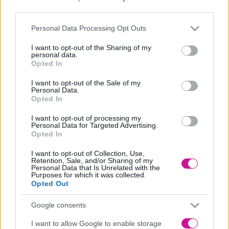
δέρμα, όπως ο Ole Henrikson.
third parties.
Αλλά πώς ωφελεί ακριβώς ο πάγος το δέρμα; Και πώς μπορείτε να
Please note that this website/app uses one or more Google
αναβαθμίσετε τη περιποίηση του προσώπου σας σε θεραπεία που
Personal Data Processing Opt Outs
services and may gather and store information including but
μοιάζει με σπα;
not limited to your visit or usage behaviour. You may click to
I want to opt-out of the Sharing of my
Διαβάστε παρακάτω για να βρείτε όλα όσα πρέπει να γνωρίζετε για
personal data.
grant or deny consent to Google and its third-party tags to
Opted In
τον πάγο, τα παγάκια και το απόλυτο μασάζ στον κόσμο.
use your data for below specified purposes in below Google
consent section.
I want to opt-out of the Sale of my
Personal Data.
Ποια τα οφέλη του πάγου στο δέρμα;
Opted In
Το γεγονός ότι ο πάγος κάνει θαύματα για τους πόνους των μυών
I want to opt-out of processing my
δεν είναι κάτι νέο. Οι αθλητές βυθίζονται σε λουτρά με πάγο από
Personal Data for Targeted Advertising.
Opted In
τότε που εφευρέθηκαν οι ολυμπιάδες και οι μαραθώνιοι.
Ωστόσο, η τοποθέτηση πάγου στο πρόσωπό σας μπορεί να
I want to opt-out of Collection, Use,
Retention, Sale, and/or Sharing of my
φαίνεται λίγο τολμηρή. Τολμήστε το όμως σήμερα κιόλας, καθώς
Personal Data that Is Unrelated with the
έχει αποδειχθεί ότι έχει τα ίδια ευεργετικά αντιφλεγμονώδη &
Purposes for which it was collected.
ανορθωτικά αποτελέσματα.
Opted Out
Πολλοί διάσημοι αισθητικοί ορκίζονται σε αυτό το τελετουργικό
Google consents
και το προτιμούν από άλλες πιο ακριβές θεραπείες (απλά δεν στο
λένε).
I want to allow Google to enable storage