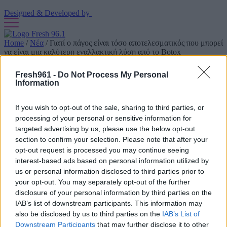
Designed & Developed by
Home
/
Νέα
/
Γιατί ο πάγος είναι τόσο αποτελεσματικός που μπορεί
να είναι μια καλύτερη εναλλακτική λύση από το Botox
Γιατί ο πάγος είναι τόσο αποτελεσματικός
Fresh961 -
Do Not Process My Personal
Information
που μπορεί να είναι μια καλύτερη
εναλλακτική λύση από το Botox
If you wish to opt-out of the sale, sharing to third parties, or
processing of your personal or sensitive information for
05/05/2022
targeted advertising by us, please use the below opt-out
section to confirm your selection. Please note that after your
opt-out request is processed you may continue seeing
interest-based ads based on personal information utilized by
us or personal information disclosed to third parties prior to
Όσο απίστευτο και αν σας ακούγεται, ο πάγος είναι μια
your opt-out. You may separately opt-out of the further
φυσική, ανορθωτική θεραπεία που προορίζεται να
disclosure of your personal information by third parties on the
αναζωογονήσει και να δώσει νεανική όψη στο δέρματός σου.
IAB’s list of downstream participants. This information may
Είναι ένα γεγονός που έχει δοκιμαστεί και αποδειχθεί από
also be disclosed by us to third parties on the
IAB’s List of
διασημότητες όπως η Joan Crawford , αισθητικούς και ειδικούς στο
Downstream Participants
that may further disclose it to other