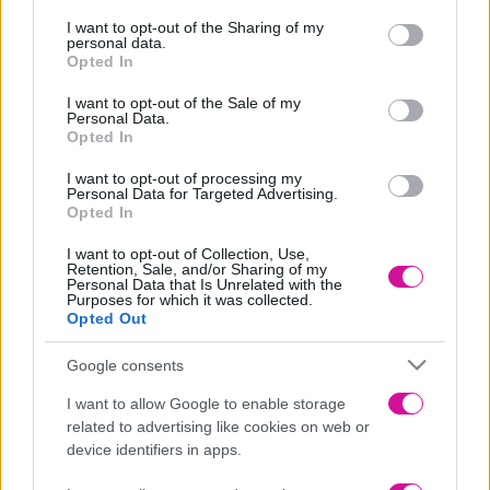
services and may gather and store information including but
κάποια βρισιά.
not limited to your visit or usage behaviour. You may click to
I want to opt-out of the Sharing of my
personal data.
Μην συμπεράνεις πως δεν του αρέσεις
grant or deny consent to Google and its third-party tags to
Opted In
use your data for below specified purposes in below Google
Κάποιες φορές όντως ο άλλος δεν έχει δει το κινητό του ή του έχει
consent section.
I want to opt-out of the Sale of my
κλείσει από μπαταρία. Δεν είναι όλοι ίδιοι, ούτε όλοι λένε ψέματα.
Personal Data.
Κάνε υπομονή και δώσε χρόνο για να δεις όντως ποιον έχεις
Opted In
απέναντι σου.
I want to opt-out of processing my
Άσε το τηλέφωνό σου στην άκρη
Personal Data for Targeted Advertising.
Opted In
Άσε το κινητό σου στην άκρη και πιάσε να ασχοληθείς με κάτι
άλλο, ώστε να μην έχεις εκεί το μυαλό σου συνέχεια. Και αν και
I want to opt-out of Collection, Use,
όταν είναι να λάβεις απάντηση θα την δεις.
Retention, Sale, and/or Sharing of my
Personal Data that Is Unrelated with the
Μίλα με μια φίλη σου
Purposes for which it was collected.
Opted Out
Συζήτα αυτά που σκέφτεσαι για εκείνον με τη φίλη σου, ώστε να τα
μοιραστείς και να ηρεμήσεις όσο μπορείς. Επίσης μπορεί οι
Google consents
συμβουλές της να σε κάνουν να δεις αλλιώς την κατάσταση και να
πας παρακάτω χωρίς δράματα.
I want to allow Google to enable storage
related to advertising like cookies on web or
Μην πέσεις στην αυτολύπηση
device identifiers in apps.
Μην νιώθεις άσχημα με τον εαυτο σου επειδή δεν προχώρησε η
φάση με τον τύπο που σου άρεσε όπως θα ήθελες. Οκ έκανες μια