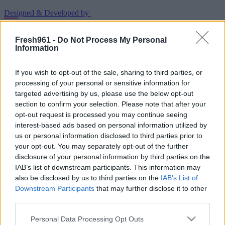
Designed & Developed by
Fresh961 -
Do Not Process My Personal
Home
/
Νέα
/
Όλα όσα πρέπει και δεν πρέπει να κάνεις όταν δεν
Information
σου απαντάει
Όλα όσα πρέπει και δεν πρέπει να κάνεις
If you wish to opt-out of the sale, sharing to third parties, or
processing of your personal or sensitive information for
όταν δεν σου απαντάει
targeted advertising by us, please use the below opt-out
section to confirm your selection. Please note that after your
28/02/2022
opt-out request is processed you may continue seeing
interest-based ads based on personal information utilized by
Δεν στέλνεις άλλο μήνυμα
us or personal information disclosed to third parties prior to
your opt-out. You may separately opt-out of the further
Το να αρχίσεις να στέλνεις κατεβατά πάνω από το αναπάντητο
disclosure of your personal information by third parties on the
μήνυμα απλά θα σε κάνει να δείξεις υπερβολική χωρίς λόγο.
IAB’s list of downstream participants. This information may
Ακόμα και να θέλει ο άλλος να επικοινωνήσει με μια τέτοια
συμπεριφορά θα απομακρυνθεί.
also be disclosed by us to third parties on the
IAB’s List of
Downstream Participants
that may further disclose it to other
Αν είναι να στείλεις, στείλε κάτι «νορμάλ»
third parties.
Αν πάλι θέλεις να στείλεις κάτι, τουλάχιστον ας είναι κάτι χαλαρό
Please note that this website/app uses one or more Google
Personal Data Processing Opt Outs
και ήρεμο και όχι κάτι του τύπου «γιατί δεν απαντάς τόση ώρα;» ή