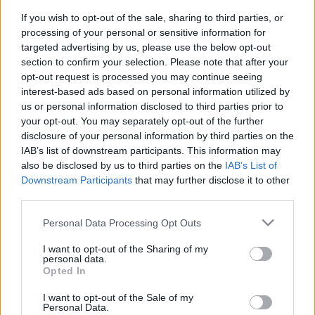
Like That» στην HBO Max με την ανυπομονησία των τηλεθεατών
If you wish to opt-out of the sale, sharing to third parties, or
και fans της θρυλικής σειράς να έχει φτάσει στο κατακόρυφο.
processing of your personal or sensitive information for
targeted advertising by us, please use the below opt-out
section to confirm your selection. Please note that after your
Οι τελευταίες πληροφορίες λένε ότι στη σειρά θα δούμε την Carrie
opt-out request is processed you may continue seeing
Bradshaw και τον Mr. Big να έχουν χωρίσει.Για την ακρίβεια, οι
interest-based ads based on personal information utilized by
δυο τους βρίσκονται στη μέση ενός πολύ πικρού και δύσκολου
us or personal information disclosed to third parties prior to
διαζυγίου λόγω οικονομικών διαφορών με την Carrie (aka Sarah
Jessica Parker) να θρηνεί για το διαζύγιο με τον Mr. Big- τον οποίο
your opt-out. You may separately opt-out of the further
υποδύεται ο Chris North- και να προσπαθεί να βρει παρηγοριά στις
disclosure of your personal information by third parties on the
φίλες της.
IAB’s list of downstream participants. This information may
Σε μια από τις νέες σκηνές, η Carrie Bradshaw φαίνεται να έχει βγει
also be disclosed by us to third parties on the
IAB’s List of
για δείπνο με τους φίλους και φίλες της, Stanford Blatch (aka Willie
Downstream Participants
that may further disclose it to other
Garson), Miranda Hobbes (aka Cynthia Nixon) και Charlotte York
third parties.
Goldenblatt (aka Kristin Davis).
Εκεί τους αποκαλύπτει ότι δεν είναι καλά: «Έγραφα το podcast,
Please note that this website/app uses one or more Google
λουζόμουν. Ναι, δεν έτρωγα και δεν κοιμόμουν, αλλά τουλάχιστον
Personal Data Processing Opt Outs
services and may gather and store information including but
ένιωθα καλά για τον γάμο μου. Τώρα, είμαι μόνο μία από τις
γυναίκες που εκείνος φρόντιζε;» φέρεται να είναι η ατάκα της
not limited to your visit or usage behaviour. You may click to
I want to opt-out of the Sharing of my
personal data.
σκηνής.
grant or deny consent to Google and its third-party tags to
Opted In
use your data for below specified purposes in below Google
consent section.
I want to opt-out of the Sale of my
Personal Data.