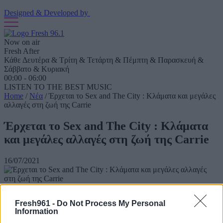
Designed & Developed by
Now on air
Fresh After
Κάθε Δευτέρα & Τρίτη & Τετάρτη & Πέμπτη & Παρασκευή &
Σάββατο & Κυριακή
00:00 - 06:00
LISTEN TO THE BEST MUSIC
Home
/
Νέα
/
Έρχεται το Sex and The City : Κλάματα και μεγάλες
αλλαγές στη ζωή της Carrie
Έρχεται το Sex and The City : Κλάματα
και μεγάλες αλλαγές στη ζωή της Carrie
16/07/2021
Δράμα θα ζήσει η πρωταγωνίστρια του ανανεωμένου Sex And the
Fresh961 -
Do Not Process My Personal
City.
Information
Το «Sex and The City» επιστρέφει ανανεωμένο με τίτλο«And Just