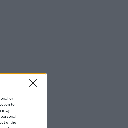
sonal or
ection to
ou may
 personal
out of the