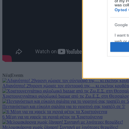
of my P
was col
Opted 
Google 
I want t
web or d
I want t
purpose
I want 
Νέα
|
Events
I want t
Αδιανότητο! 29χρονη χώρισε τον σύντροφό της… κι εκείνος κρυβότα
web or d
Χριστουγεννιάτικο φιλοζωικό bazaar από τις Ζω.Ε.Σ. στη Θεσσαλον
I want t
Πεντανόστιμη και εύκολη σαλάτα για το γιορτινό σας τραπέζι σε 5'
or app.
6 Μέρη για να χαρείς τα χιονιά φέτος τα Χριστούγεννα
I want t
Μελομακάρονα χωρίς ζάχαρη! Συνταγή με λιγότερες θερμίδες!