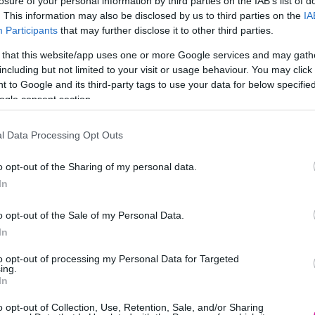
losure of your personal information by third parties on the IAB’s list of
. This information may also be disclosed by us to third parties on the
IA
Participants
that may further disclose it to other third parties.
 that this website/app uses one or more Google services and may gath
including but not limited to your visit or usage behaviour. You may click 
 to Google and its third-party tags to use your data for below specifi
ogle consent section.
l Data Processing Opt Outs
ο trailer του που μόλις κυκλοφόρησε μας μεταφέρει σε ένα παραμύθι α
o opt-out of the Sharing of my personal data.
ιεκδικούν τον «πρίγκηπα» του παραμυθιού. Στόχος τις κάθε μιας είναι
In
ν βασίλισσα του παραμυθιού που θα του κλέψει την καρδιά!
o opt-out of the Sale of my Personal Data.
υ, θα μας ταξιδέψει σε άλλες εποχές, εκεί που το όνειρο γίνεται πραγμ
In
to opt-out of processing my Personal Data for Targeted
ing.
In
o opt-out of Collection, Use, Retention, Sale, and/or Sharing