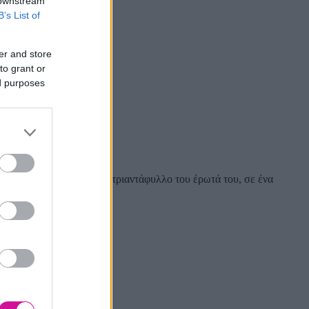
 downstream
B’s List of
er and store
to grant or
ed purposes
γάπης και έρωτα!
 να κερδίσει το πολύτιμο τριαντάφυλλο του έρωτά του, σε ένα
ατικότητα!