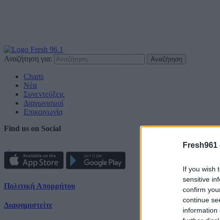
Αναζήτηση για:
Charts
Νέα
Συνεντεύξεις
Διαγωνισμοί
Επικοινωνία
Find us on Social
Fresh961 
If you wish 
sensitive in
Πολιτική Απορρήτου
confirm you
continue se
Διαφημιστείτε
information 