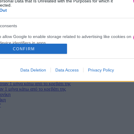
ersonal Data that Is Unrelated with the Purposes for which it
lected.
Out
consents
o allow Google to enable storage related to advertising like cookies on
evice identifiers in apps.
CONFIRM
o allow my user data to be sent to Google for online advertising
s.
Data Deletion
Data Access
Privacy Policy
to allow Google to send me personalized advertising.
o allow Google to enable storage related to analytics like cookies on
ν 1 μήνα κάτω από το κρεβάτι της
evice identifiers in apps.
ίκη
o allow Google to enable storage related to functionality of the website
o allow Google to enable storage related to personalization.