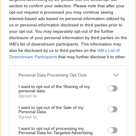
section to confirm your selection. Please note that after your
Designed & Developed by
opt-out request is processed you may continue seeing
interest-based ads based on personal information utilized by
us or personal information disclosed to third parties prior to
Now on air
Sunset by Fresh
your opt-out. You may separately opt-out of the further
Κάθε Δευτέρα & Τρίτη & Τετάρτη & Πέμπτη & Παρασκευή &
disclosure of your personal information by third parties on the
Σάββατο & Κυριακή
IAB’s list of downstream participants. This information may
20:00 - 21:00
also be disclosed by us to third parties on the
IAB’s List of
LISTEN TO THE BEST MUSIC
Downstream Participants
that may further disclose it to other
Home
/
Νέα
/
“Super Κατερίνα” στον Alpha
third parties.
“Super Κατερίνα” στον Alpha
Please note that this website/app uses one or more Google
Personal Data Processing Opt Outs
services and may gather and store information including but
06/09/2021
not limited to your visit or usage behaviour. You may click to
I want to opt-out of the Sharing of my
personal data.
grant or deny consent to Google and its third-party tags to
Opted In
use your data for below specified purposes in below Google
Η Κατερίνα Καινούριου, επιστρέφει στις οθόνες μας τη Δευτέρα 13
Σεπτεμβρίου στις 10:00, στον Alpha.
consent section.
I want to opt-out of the Sale of my
Personal Data.
Στο πλάι της ο Δημήτρης Αλεξάνδρου, η Χρίσλα Γεωργακοπούλου
Opted In
και ο Γιάννης Πουλόπουλος συνθέτουν την ομάδα που θα κάνει
στην κυριολεξία την κάθε μέρα μας… super!!!
I want to opt-out of processing my
Personal Data for Targeted Advertising.