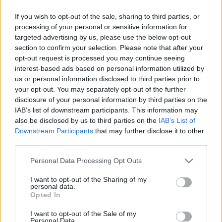
επέτειό τους (4 Μαΐου).
If you wish to opt-out of the sale, sharing to third parties, or
Το «Δε Φτάνει Μια Ζωή», που κυκλοφορεί από την Panik Records,
processing of your personal or sensitive information for
παρουσιάστηκε πρώτη φορά στο «Chart Show», το βράδυ του
targeted advertising by us, please use the below opt-out
Σαββάτου 16 Απριλίου, όπου ο Διονύσης Σχοινάς ήταν καλεσμένος
section to confirm your selection. Please note that after your
και τραγούδησε και κέρδισε τις εντυπώσεις του κοινού.
opt-out request is processed you may continue seeing
Γεμάτο ρυθμό και με τα μοναδικά vibes του Διονύση Σχοινά, το
interest-based ads based on personal information utilized by
«Δε Φτάνει Μια Ζωή» μπαίνει αμέσως στη λίστα με τα φετινά
us or personal information disclosed to third parties prior to
summer anthems!
your opt-out. You may separately opt-out of the further
disclosure of your personal information by third parties on the
IAB’s list of downstream participants. This information may
also be disclosed by us to third parties on the
IAB’s List of
Downstream Participants
that may further disclose it to other
third parties.
Please note that this website/app uses one or more Google
Personal Data Processing Opt Outs
services and may gather and store information including but
not limited to your visit or usage behaviour. You may click to
I want to opt-out of the Sharing of my
personal data.
grant or deny consent to Google and its third-party tags to
Opted In
use your data for below specified purposes in below Google
consent section.
I want to opt-out of the Sale of my
Personal Data.