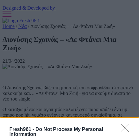
Designed & Developed by
Home
/
Νέα
/
Διονύσης Σχοινάς – «Δε Φτάνει Μια Ζωή»
Διονύσης Σχοινάς – «Δε Φτάνει Μια
Ζωή»
21/04/2022
Ο Διονύσης Σχοινάς βάζει τη μουσική του «σφραγίδα» στο φετινό
καλοκαίρι και… «Δε Φτάνει Μια Ζωή» για να ακούμε δυνατά το
νέο του single!
Ο καταξιωμένος και αγαπητός καλλιτέχνης παρουσιάζει ένα up-
tempo pop hit, γεμάτο ενέργεια και τρυφερό συναίσθημα, σε
μουσική του STAΝ Αντιπαριώτη και στίχους του Θοδωρή Μάκρα.
Μάλιστα, ο Διονύσης Σχοινάς κάνει μία special αφιέρωση με το
Fresh961 -
Do Not Process My Personal
«Δε Φτάνει Μια Ζωή», καθώς το αφιερώνει στη σύζυγό του, Καίτη
Information
Γαρμπή για τα 25 χρόνια του γάμου τους, λίγες ημέρες πριν από την