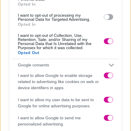
Opted In
I want to opt-out of processing my
Personal Data for Targeted Advertising.
Opted In
I want to opt-out of Collection, Use,
Retention, Sale, and/or Sharing of my
Personal Data that Is Unrelated with the
Purposes for which it was collected.
ENTER THE PANIK WORLD
Opted Out
★
panikmusic.gr
★
PanikRecords_Facebook
Google consents
★
PanikRecords_YouTube
★
PanikRecords_Instagram
I want to allow Google to enable storage
★
PanikRecords_TikTok
related to advertising like cookies on web or
ARTIST΄S OFFICIAL SOCIAL MEDIA
device identifiers in apps.
Instagram:
dionisis_sxoinas
Facebook:
DioSxoinas
I want to allow my user data to be sent to
Google for online advertising purposes.
Νέα
|
Events
I want to allow Google to send me
personalized advertising.
Αδιανότητο! 29χρονη χώρισε τον σύντροφό της… κι εκείνος