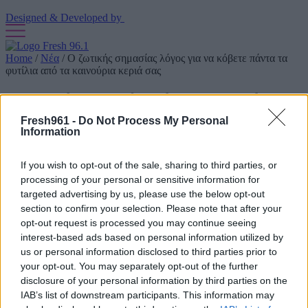
Designed & Developed by
Home
/
Νέα
/
Ο ζωτικής σημασίας λόγος για να κόβετε πάντα τα
φυτίλια από τα καινούρια κεριά σας
Ο ζωτικής σημασίας λόγος για να κόβετε
πάντα τα φυτίλια από τα καινούρια κεριά
Fresh961 -
Do Not Process My Personal
Information
σας
If you wish to opt-out of the sale, sharing to third parties, or
13/04/2022
processing of your personal or sensitive information for
targeted advertising by us, please use the below opt-out
section to confirm your selection. Please note that after your
Το μόνο πράγμα χειρότερο από ένα φυτίλι κεριών που είναι
opt-out request is processed you may continue seeing
πολύ κοντό είναι αυτό που είναι πολύ μακρύ- Δείτε γιατί αλλά
interest-based ads based on personal information utilized by
και τον τρόπο να το κόψετε σωστά
us or personal information disclosed to third parties prior to
Τα
κεριά
είναι από εκείνα τα προϊόντα που αγοράζετε που
your opt-out. You may separately opt-out of the further
ομορφαίνουν το χώρο, ενώ προσθέτουν επιπλέον ατμόσφαιρα
disclosure of your personal information by third parties on the
και
θαλπωρή στο σπίτι
σας. Έτοιμα αμέσως προς χρήση, πριν τα
IAB’s list of downstream participants. This information may
ανάψετε πρέπει πρώτα να κόψετε το φυτίλι τους και παρακάτω θα