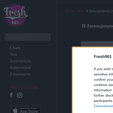
Home
/
Νέα
/
Η δισκογραφική ε
Η δισκογραφι
Charts
Νέα
Fresh961 
Συνεντεύξεις
Διαγωνισμοί
If you wish 
Επικοινωνία
sensitive in
confirm you
continue se
Find us on Social
information 
further disc
participants
Downstream 