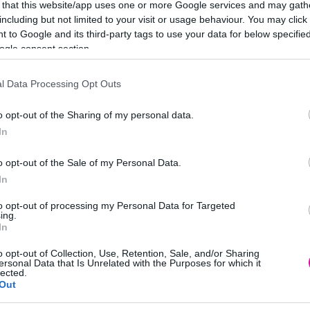
 that this website/app uses one or more Google services and may gath
including but not limited to your visit or usage behaviour. You may click 
 to Google and its third-party tags to use your data for below specifi
ogle consent section.
l Data Processing Opt Outs
o opt-out of the Sharing of my personal data.
In
o opt-out of the Sale of my Personal Data.
In
κος Παναγιωτίδης δημιούργησαν τον Απρίλιο του 1999 τους
to opt-out of processing my Personal Data for Targeted
τημα τεσσάρων ετών κατάφεραν να διαπρέψουν σε όλη τη
ing.
γία, Δανία, Φινλανδία), την Ελλάδα, την Γερμανία, την Πολωνία,
In
τυπώντας τις πρώτες θέσεις τόσο στα επίσημα charts πωλήσεων όσο
o opt-out of Collection, Use, Retention, Sale, and/or Sharing
ersonal Data that Is Unrelated with the Purposes for which it
lected.
ελευταία τους κυκλοφορία, η Έλενα Παπαρίζου συναντάει ξανά
Out
ιωτίδη με αφορμή μια σειρά από καλοκαιρινές συναυλίες στη