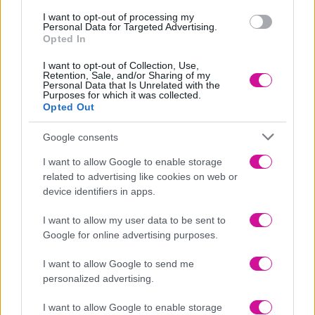
Συνεργάτες του
ΦοΔΣΑ
με κέφι και προθυμία ενημέρωναν το
I want to opt-out of processing my
κοινό για τον καφέ κάδο και πώς οι μικρές αλλαγές στην
Personal Data for Targeted Advertising.
καθημερινότητά μας θα σταθεί καταλύτης στη μείωση του
Opted In
περιβαλλοντικού μας αποτυπώματος.
I want to opt-out of Collection, Use,
Retention, Sale, and/or Sharing of my
Personal Data that Is Unrelated with the
Purposes for which it was collected.
Opted Out
Google consents
Άνθρωποι όλων των ηλικιών, δημότες ή ξενομερίτες, μικροί
μεγάλοι, τουρίστες, κοντοστέκονταν για να μάθουν για το
I want to allow Google to enable storage
φεστιβάλ, για τη φιλοσοφία που είναι αναγκαίο να γίνει στάση ζωής
related to advertising like cookies on web or
προκειμένου να βοηθήσουμε τον πλανήτη.
device identifiers in apps.
I want to allow my user data to be sent to
Google for online advertising purposes.
I want to allow Google to send me
Τα υπαίθρια εργαστήρια μεταποίησης υφασμάτων, ανακύκλωσης,
personalized advertising.
ανακατασκευής, επαναχρησιμοποίησης αντικειμένων από
τον
ΦοΔΣΑ
μαγνήτισαν το ενδιαφέρον όσων βρεθήκαμε από τις 5
I want to allow Google to enable storage
εκεί.