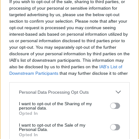
If you wish to opt-out of the sale, sharing to third parties, or
Μεγάλου Αλεξάνδρου.
processing of your personal or sensitive information for
Μουσική από νωρίς επιλεγμένη από τον
Fresh 96.1
, παιδικά γέλια,
targeted advertising by us, please use the below opt-out
ένας ξυλοπόδαρος, δροσερό καλοκαιρινό αεράκι, δυο
section to confirm your selection. Please note that after your
γιγαντοοθόνες και μια σκηνή η οποία θα υποδεχόταν σε λίγο τον
opt-out request is processed you may continue seeing
Στέλιο Ρόκκο.
interest-based ads based on personal information utilized by
us or personal information disclosed to third parties prior to
your opt-out. You may separately opt-out of the further
disclosure of your personal information by third parties on the
IAB’s list of downstream participants. This information may
also be disclosed by us to third parties on the
IAB’s List of
Δεκάδες ήταν οι συμμετοχές αλλά και οι περαστικοί που
Downstream Participants
that may further disclose it to other
κοντοστάθηκαν για να μάθουν τι συμβαίνει.
third parties.
Ξανά «πρωταγωνιστής» ήταν ο καφέ κάδος, ο νέος κάδος που από
Please note that this website/app uses one or more Google
Personal Data Processing Opt Outs
το 2023 θα υπάρχει στις γειτονιές όλων των δήμων και θα
services and may gather and store information including but
συλλέγουμε εκεί τα οργανικά απορρίμματα.
not limited to your visit or usage behaviour. You may click to
I want to opt-out of the Sharing of my
personal data.
grant or deny consent to Google and its third-party tags to
Opted In
use your data for below specified purposes in below Google
consent section.
I want to opt-out of the Sale of my
Personal Data.
Opted In