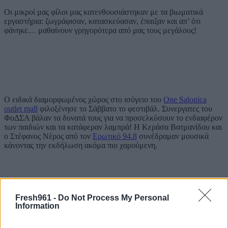
Οι μικροί μας φίλοι μας κατενθουσιάστηκαν με τα βιωματικά
εργαστήρια: ζωγράφισαν, κατασκεύασαν, έπαιξαν και απ’ ότι
φάνηκε… μαθαίνουν γρηγορότερα από μας τους μεγάλους!
Ο ειδικά διαμορφωμένος χώρος στο ισόγειο του
One Salonica
outlet mall
φιλοξένησε το Σάββατο το φεστιβάλ. Συνεργατες του
ΦοΔΣΑ βάλαν τα δυνατά τους για να προσελκύσουν το ενδιαφέρον
των παιδιών και τα κατάφεραν λαμπρά! Η Κεράσα Βατμανίδου και
ο Στέφανος Νέρος από τον
Ερωτικό 94.8
συνέδραμαν μουσικά
κάνοντας την εκδήλωση ακόμα πιο χαρούμενη.
Fresh961 -
Do Not Process My Personal
Information
Το ίδιο ωραίο ήταν το κλίμα και τη δεύτερη μέρα του Zero waste
music festival στην παραλία αυτή τη φορά, πίσω από το Άγαλμα του