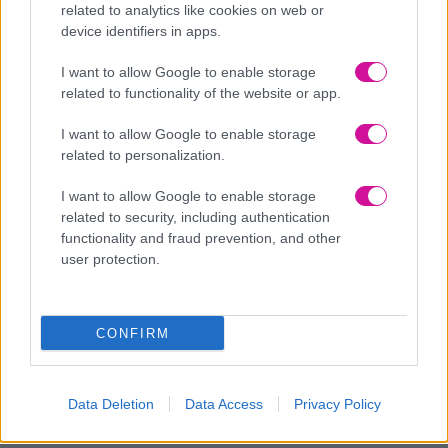
related to analytics like cookies on web or
device identifiers in apps.
I want to allow Google to enable storage
related to functionality of the website or app.
Χωρίς το νερό
Διός
που μας ξεδίψασε δεν θα ήταν τίποτα εφικτό.
I want to allow Google to enable storage
Εξάλλου… η προστασία είναι στη φύση του.
related to personalization.
I want to allow Google to enable storage
related to security, including authentication
functionality and fraud prevention, and other
user protection.
Η εταιρεία
Μασούτης,
απόλυτα συνεπής σε οικολογικά πρότυπα
και με βασική της μέριμνα τη φροντίδα του περιβάλλοντος, υπήρξε
χορηγός της διοργάνωσης.
CONFIRM
Data Deletion
Data Access
Privacy Policy