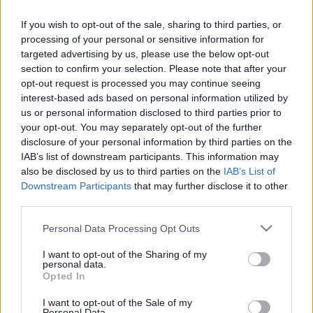
Ηλιέλαιο
If you wish to opt-out of the sale, sharing to third parties, or
Για το πασπάλισμα
processing of your personal or sensitive information for
targeted advertising by us, please use the below opt-out
Μέλι
section to confirm your selection. Please note that after your
Εκτέλεση
opt-out request is processed you may continue seeing
interest-based ads based on personal information utilized by
Σε ένα μπολ ρίχνουμε το γιαούρτι και το νερό και ανακατεύουμε
us or personal information disclosed to third parties prior to
καλά. Προσθέτουμε το αλάτι, το μπέικεν, το αλεύρι γ.ο.χ, το τυρί
φέτα και ανακατεύουμε καλά μέχρι να γίνει μια ομοιόμορφη ζύμη.
your opt-out. You may separately opt-out of the further
disclosure of your personal information by third parties on the
Χωρίζουμε την ζύμη σε 9 κομμάτια των 100 γραμμαρίων.
IAB’s list of downstream participants. This information may
Βάζουμε ηλιέλαιο σε ένα βαθύ τηγάνι και το αφήνουμε να κάψει.
also be disclosed by us to third parties on the
IAB’s List of
Ανοίγουμε με τον πλάστη τις πίτες , χαμηλώνουμε την φωτιά και
Downstream Participants
that may further disclose it to other
τηγανίζουμε σε μέτρια φωτιά μέχρι να ροδίσουν. Τις φτιάχνουμε
third parties.
όλες και τις αφήνουμε σε απορροφητικό χαρτί.
Πασπαλίζουμε μέλι και οι πιτούλες με το τυρί είναι έτοιμες να τις
Please note that this website/app uses one or more Google
Personal Data Processing Opt Outs
απολαύσουμε.
services and may gather and store information including but
not limited to your visit or usage behaviour. You may click to
I want to opt-out of the Sharing of my
Πανεύκολες και πεντανόστιμες για όλες τις ώρες!!
personal data.
grant or deny consent to Google and its third-party tags to
Opted In
use your data for below specified purposes in below Google
Καλή σας επιτυχία!!’
consent section.
I want to opt-out of the Sale of my
Personal Data.