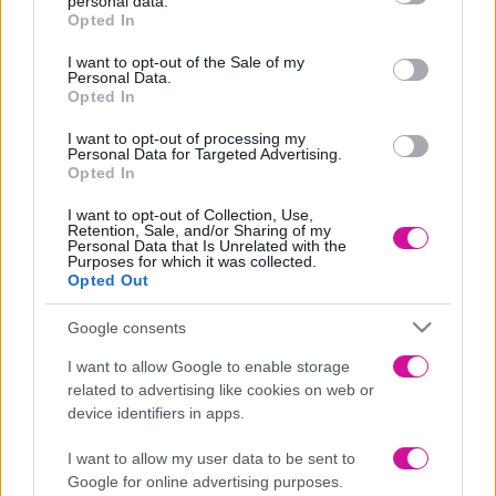
Ξύσμα από 1 λεμόνι
personal data.
grant or deny consent to Google and its third-party tags to
Opted In
Λίγο αλάτι
use your data for below specified purposes in below Google
1 κτγ μπέικεν πάουντερ
consent section.
40 γρ τρούφα σοκολάτας
I want to opt-out of the Sale of my
Personal Data.
2 βανιλίνες
Opted In
Για το πασπάλισμα
I want to opt-out of processing my
Personal Data for Targeted Advertising.
150 γρ λιωμένη κουβερτούρα
Opted In
Ινδοκάρυδο
1 κτσ ηλιέλαιο
I want to opt-out of Collection, Use,
Retention, Sale, and/or Sharing of my
Εκτέλεση
Personal Data that Is Unrelated with the
Purposes for which it was collected.
Σε ένα γυάλινο μπολ ρίχνουμε το βούτυρο σε θερμοκρασία
Opted Out
δωματίου, την ζάχαρη, το αυγό, το μπέικεν, το κορν φλάουρ, το
ξύσμα από 1 λεμόνι, το αλάτι, το ηλιέλαιο, και τις βανιλίνες .
Google consents
Προσθέτουμε κοσκινίζοντας το αλεύρι Γ.Ο.Χ και ανακατεύουμε
I want to allow Google to enable storage
ελαφρώς με μια μαρίζ.
related to advertising like cookies on web or
Ρίχνουμε και το υπόλοιπο αλεύρι μαζί με την τρούφα σοκολάτας
device identifiers in apps.
και ζυμώνουμε με τα χέρια μας μέχρι να έχουμε μια εύπλαστη
μαλακή ζύμη. Καλύπτουμε το μπολ με μια μεμβράνη και το
I want to allow my user data to be sent to
βάζουμε στο ψυγείο για 10 λεπτά.
Google for online advertising purposes.