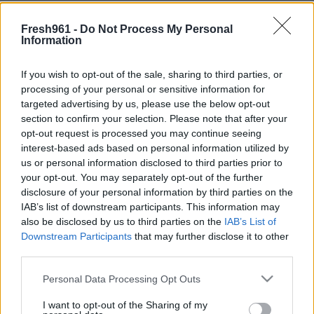
Designed & Developed by
Fresh961 -
Do Not Process My Personal
Information
Home
/
Νέα
/
Μυρμηγκάτα Μπισκότα
If you wish to opt-out of the sale, sharing to third parties, or
Μυρμηγκάτα Μπισκότα
processing of your personal or sensitive information for
targeted advertising by us, please use the below opt-out
28/09/2021
section to confirm your selection. Please note that after your
opt-out request is processed you may continue seeing
interest-based ads based on personal information utilized by
Μυρμηγκάτα μπισκότα, αφράτα και νόστιμα που λιώνουν στο
us or personal information disclosed to third parties prior to
στόμα!! Θα τα λατρέψουν σίγουρα μικροί και μεγάλοι!!
your opt-out. You may separately opt-out of the further
Τα Υλικά που θα χρειαστείτε :
disclosure of your personal information by third parties on the
IAB’s list of downstream participants. This information may
Για την ζύμη
also be disclosed by us to third parties on the
IAB’s List of
Downstream Participants
that may further disclose it to other
350 γρ αλεύρι Γ.Ο.Χ
third parties.
150 γρ ζάχαρη
150 γρ βούτυρο σε θερμοκρασία δωματίου
Please note that this website/app uses one or more Google
50 γρ ηλιέλαιο
Personal Data Processing Opt Outs
50 γρ κορν φλάουρ
services and may gather and store information including but
1 μέτριο αυγό
not limited to your visit or usage behaviour. You may click to
I want to opt-out of the Sharing of my