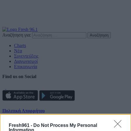
Αναζήτηση για:
Charts
Νέα
Συνεντεύξεις
Διαγωνισμοί
Επικοινωνία
Find us on Social
Πολιτική Απορρήτου
Διαφημιστείτε
Fresh961 -
Do Not Process My Personal
Information