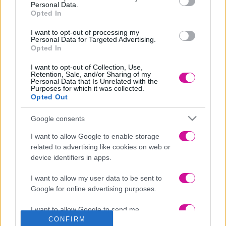
Personal Data.
χωρισμού της Ηλιάνας Παπαγεωργίου και του Snik, οι οποίοι λίγο
Opted In
πριν συμπληρώσουν δύο χρόνια σχέσης, τράβηξαν χωριστούς
δρόμους.Ενώ διέγραψαν και τις κοινές φωτογραφίες τους από τα
I want to opt-out of processing my
social media και έπεσαν και τα πρώτα unfollow στο instagram…
Personal Data for Targeted Advertising.
Όμως όλα αυτά ανήκουν στο παρελθόν μιας και οι φήμες
Opted In
οργιάζουν ότι είναι ξανά μαζί!Οι δυο τους φαίνεται πως είναι και
πάλι μαζί, με την επανασύνδεση να «προδίδεται» μέσα από το
I want to opt-out of Collection, Use,
Instagram.
Retention, Sale, and/or Sharing of my
Personal Data that Is Unrelated with the
Purposes for which it was collected.
Opted Out
Google consents
I want to allow Google to enable storage
related to advertising like cookies on web or
Αυτό το διάστημα η Ηλιάνα Παπαγεωργίου βρίσκεται στην
device identifiers in apps.
Μύκονο με την αδερφή και την ανιψιά της και στο νησί είναι και ο
Snik!
I want to allow my user data to be sent to
Μία φωτογραφία από ένα δείπνο και ένα δαχτυλίδι που φορούσε η
Google for online advertising purposes.
Ηλιάνα, φάνηκε σε ένα instastory του Snik και φυσικά τα
στιγμιότυπα δημοσίευσε ο γνωστός λογαριασμός, Soula
I want to allow Google to send me
Glamorous!
CONFIRM
personalized advertising.