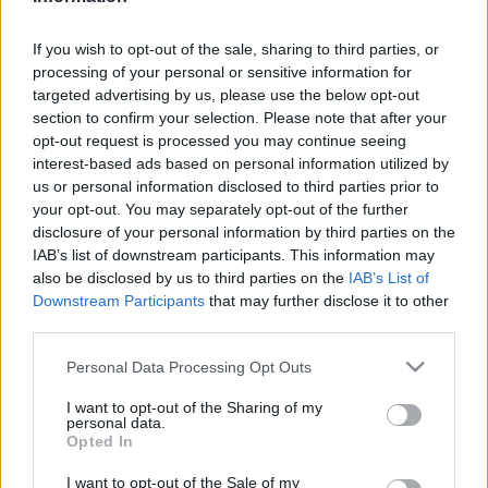
Designed & Developed by
If you wish to opt-out of the sale, sharing to third parties, or
processing of your personal or sensitive information for
Now on air
targeted advertising by us, please use the below opt-out
Fresh After
section to confirm your selection. Please note that after your
Κάθε Δευτέρα & Τρίτη & Τετάρτη & Πέμπτη & Παρασκευή &
opt-out request is processed you may continue seeing
Σάββατο & Κυριακή
interest-based ads based on personal information utilized by
00:00 - 06:00
us or personal information disclosed to third parties prior to
LISTEN TO THE BEST MUSIC
your opt-out. You may separately opt-out of the further
Home
/
Νέα
/
Snik – Ηλιάνα Παπαγεωργίου : Φήμες για
επανασύνδεση
disclosure of your personal information by third parties on the
IAB’s list of downstream participants. This information may
Snik – Ηλιάνα Παπαγεωργίου : Φήμες για
also be disclosed by us to third parties on the
IAB’s List of
επανασύνδεση
Downstream Participants
that may further disclose it to other
third parties.
20/07/2021
Please note that this website/app uses one or more Google
Personal Data Processing Opt Outs
services and may gather and store information including but
Εμείς μαζί δεν κάνουμε και χώρια δεν μπορούμε. Ο λόγος για την
not limited to your visit or usage behaviour. You may click to
I want to opt-out of the Sharing of my
personal data.
Ηλιάνα Παπαγεωργίου και τον τράπερ Δημήτρη Γιαννούλη, γνωστό
grant or deny consent to Google and its third-party tags to
Opted In
σε όλους μας ως Snik!
use your data for below specified purposes in below Google
consent section.
I want to opt-out of the Sale of my
Σαν «βόμβα» έσκασε πριν από λίγο διάστημα η είδηση του