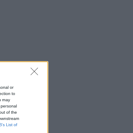
sonal or
ection to
ou may
 personal
out of the
 downstream
B’s List of