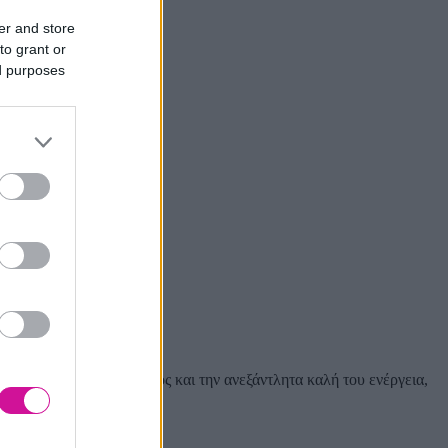
er and store
to grant or
ed purposes
j Kas & OGE
ρά εντυπωσίασε με το ήθος και την ανεξάντλητα καλή του ενέργεια,
ους μήνες.