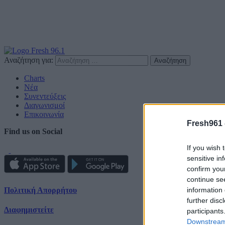
Αναζήτηση για:
Charts
Νέα
Συνεντεύξεις
Διαγωνισμοί
Επικοινωνία
Fresh961 
Find us on Social
If you wish 
sensitive in
confirm you
continue se
Πολιτική Απορρήτου
information 
further disc
Διαφημιστείτε
participants
Downstream 