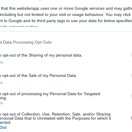
 that this website/app uses one or more Google services and may gath
including but not limited to your visit or usage behaviour. You may click 
 to Google and its third-party tags to use your data for below specifi
ogle consent section.
ατο & Κυριακή
l Data Processing Opt Outs
 «Pώσικη Ρουλέτα»
o opt-out of the Sharing of my personal data.
In
 Kas & OGE «Pώσικη Ρουλέτα»
o opt-out of the Sale of my Personal Data.
In
to opt-out of processing my Personal Data for Targeted
ing.
 παίζοντας επικίνδυνη Ρώσικη Ρουλέτα με τον έρωτα. Μαζί του οι D
In
τον συγκλονιστικό τελικό του Survivor, στον οποίο για μια ακόμη φο
o opt-out of Collection, Use, Retention, Sale, and/or Sharing
γούδι.
ersonal Data that Is Unrelated with the Purposes for which it
lected.
 πολύ πιο επικίνδυνο από οποιοδήποτε αγώνισμα έτρεξε τους τελευταί
Out