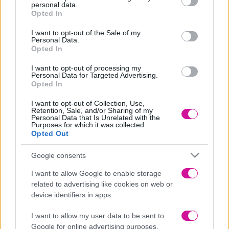
personal data.
Η διαπίστωση αυτή έγινε από τα αποτελέσματα του 57% των
grant or deny consent to Google and its third-party tags to
Opted In
συμμετεχόντων, που είχαν αυτή τη συνήθεια στο ξύπνημα. Η
use your data for below specified purposes in below Google
ερευνητική ομάδα από το Πανεπιστήμιο Notre Dame,
consent section.
I want to opt-out of the Sale of my
χρησιμοποιώντας φορητές συσκευές εξέτασαν τον καρδιακό παλμό
Personal Data.
αλλά και τη διάρκεια του ύπνου σε 450 συμμετέχοντας, οι οποίοι
Opted In
είχαν πλήρη απασχόληση και μισθωτή εργασία.
I want to opt-out of processing my
«Όλα τα ξυπνητήρια και τα smartphones έχουν κουμπιά snooze. Αν
Personal Data for Targeted Advertising.
και οι περισσότεροι ειδικοί είναι γενικά κατά της χρήσης του
Opted In
snoozing, όταν πήγαμε να εξετάσουμε τα δεδομένα, δεν υπήρχε
κανένα. Τώρα έχουμε τα δεδομένα που αποδεικνύουν πόσο
I want to opt-out of Collection, Use,
συνηθισμένο είναι – και υπάρχουν ακόμα τόσα πολλά που δεν
Retention, Sale, and/or Sharing of my
γνωρίζουμε» ανέφερε ο επικεφαλής της μελέτης δρ. Stephen
Personal Data that Is Unrelated with the
Mattingly, που έκανε την έρευνα μαζί με τον καθηγητή
Purposes for which it was collected.
Opted Out
πληροφορικής και μηχανικής, Aaron Striegel.
Τα ευρήματα έδειξαν πως οι γυναίκες έχουν 50% παραπάνω
Google consents
πιθανότητες να πατήσουν την αναβολή στα ξυπνητήρια σε σχέση με
τους άνδρες. Ο δρ. Stephen Mattingly, στην προσπάθεια του να
I want to allow Google to enable storage
ανακαλύψει το πρότυπο συμπεριφοράς αυτών των ατόμων, είπε
related to advertising like cookies on web or
πως «πρόκειται για ανθρώπους που εργάζονται εδώ και χρόνια με
device identifiers in apps.
ανώτερα πτυχία, και το 57% αυτών ροχαλίζουν».
Επίσης συμπλήρωσε ότι: «Αξίζει να αναφέρουμε όμως ότι αυτά τα
I want to allow my user data to be sent to
στατιστικά στοιχεία είναι αντιπροσωπευτικά μόνο για έναν μικρό
Google for online advertising purposes.