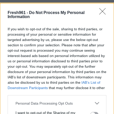
Designed & Developed by
Fresh961 -
Do Not Process My Personal
Information
Home
/
Νέα
/
Γιατί είναι κακό να πατάμε αναβολή στο ξυπνητήρι
του κινητού μας;
If you wish to opt-out of the sale, sharing to third parties, or
processing of your personal or sensitive information for
Γιατί είναι κακό να πατάμε αναβολή στο
targeted advertising by us, please use the below opt-out
ξυπνητήρι του κινητού μας;
section to confirm your selection. Please note that after your
opt-out request is processed you may continue seeing
13/11/2022
interest-based ads based on personal information utilized by
us or personal information disclosed to third parties prior to
your opt-out. You may separately opt-out of the further
disclosure of your personal information by third parties on the
Η έρευνα δημοσιεύτηκε στο SLEEP, με τους ερευνητές να
υποστηρίζουν ότι τα άτομα που χρειάζονται περισσότερα από ένα
IAB’s list of downstream participants. This information may
ξυπνητήρια για να ξυπνήσουν, ουσιαστικά κάνουν κακό στο
also be disclosed by us to third parties on the
IAB’s List of
νευρικό τους σύστημα, κι αυτό έχει ως συνέπεια ότι με την πάροδο
Downstream Participants
that may further disclose it to other
του χρόνου θα αντιμετωπίσουν προβλήματα υγείας.
third parties.
Τα προβλήματα αυτά είναι συνήθως περισσότερες διαταραχές
Please note that this website/app uses one or more Google
Personal Data Processing Opt Outs
ύπνου, αλλά και μείωση της γενικότερης απόδοσής τους, είτε
services and may gather and store information including but
πρόκειται για σωματική είτε για ψυχολογική.
not limited to your visit or usage behaviour. You may click to
I want to opt-out of the Sharing of my