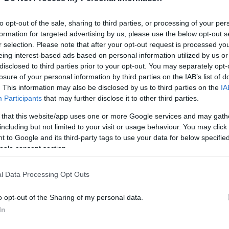
to opt-out of the sale, sharing to third parties, or processing of your per
formation for targeted advertising by us, please use the below opt-out s
r selection. Please note that after your opt-out request is processed y
eing interest-based ads based on personal information utilized by us or
disclosed to third parties prior to your opt-out. You may separately opt-
losure of your personal information by third parties on the IAB’s list of
. This information may also be disclosed by us to third parties on the
IA
Participants
that may further disclose it to other third parties.
 that this website/app uses one or more Google services and may gath
including but not limited to your visit or usage behaviour. You may click 
χίζει τα ξεχωριστά δισκογραφικά του βήματα, τα οποία έχουν κερδίσει
 to Google and its third-party tags to use your data for below specifi
ogle consent section.
αι ένα δυναμικό λαϊκό τραγούδι που σίγουρα θα αγαπηθεί πολύ, σε μ
l Data Processing Opt Outs
φικής αισθητικής music video, που σκηνοθέτησε ο Danny Ntarlas.
o opt-out of the Sharing of my personal data.
In