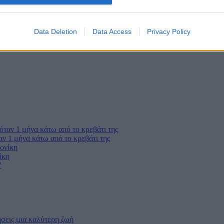
evice identifiers in apps.
o allow Google to enable storage related to functionality of the website
Data Deletion
Data Access
Privacy Policy
o allow Google to enable storage related to personalization.
o allow Google to enable storage related to security, including
cation functionality and fraud prevention, and other user protection.
ν 1 μήνα κάτω από το κρεβάτι της
ίκη