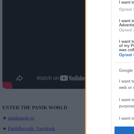
I want t
Opted 
I want 
Advertis
Opted 
I want t
of my P
was col
Opted 
Google 
I want t
web or d
I want t
purpose
ENTER THE PANIK WORLD
★
panikmusic.gr
I want 
★
PanikRecords_Facebook
I want t