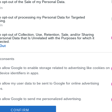
o opt-out of the Sale of my Personal Data.
In
to opt-out of processing my Personal Data for Targeted
ing.
In
o opt-out of Collection, Use, Retention, Sale, and/or Sharing
ersonal Data that Is Unrelated with the Purposes for which it
lected.
Out
consents
o allow Google to enable storage related to advertising like cookies on
evice identifiers in apps.
o allow my user data to be sent to Google for online advertising
s.
to allow Google to send me personalized advertising.
CONFIRM
o allow Google to enable storage related to analytics like cookies on