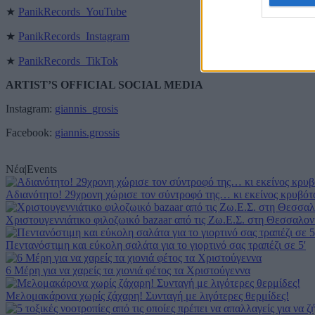
web or d
★
PanikRecords_YouTube
★
PanikRecords_Instagram
I want t
or app.
★
PanikRecords_TikTok
I want t
ARTIST’S OFFICIAL SOCIAL MEDIA
Instagram:
giannis_grosis
I want t
authenti
Facebook:
giannis.grossis
Νέα
|
Events
Αδιανότητο! 29χρονη χώρισε τον σύντροφό της… κι εκείνος κρυβότα
Χριστουγεννιάτικο φιλοζωικό bazaar από τις Ζω.Ε.Σ. στη Θεσσαλον
Πεντανόστιμη και εύκολη σαλάτα για το γιορτινό σας τραπέζι σε 5'
6 Μέρη για να χαρείς τα χιονιά φέτος τα Χριστούγεννα
Μελομακάρονα χωρίς ζάχαρη! Συνταγή με λιγότερες θερμίδες!