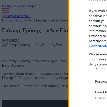
Designed & Developed by
If you wish 
sensitive in
Home
/
Νέα
/
Γιάννης Γρόσης – «Δεν Είσαι Αγάπη»
confirm you
continue se
Γιάννης Γρόσης – «Δεν Είσαι Αγάπη»
information 
further disc
09/11/2022
participants
Downstream 
Please note
information 
Ο Γιάννης Γρόσης, ο τάχιστα ανερχόμενος λαϊκός τραγουδιστής, συνε
deny consent
Είσαι Αγάπη».
in below Go
Το «Δεν Είσαι Αγάπη», που κυκλοφορεί από την Panik Platinum, είν
Γιάννης Γρόσης «απογειώνει» με την εξαιρετική χροιά του.
Persona
Το τραγούδι μεταφέρεται στις οθόνες μας μέσα από ένα κινηματογρα
I want t
Opted 