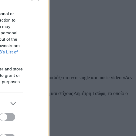
sonal or
ection to
ou may
 personal
out of the
 downstream
B’s List of
er and store
to grant or
 τις εντυπώσεις και παρουσιάζει το νέο single και music video «Δεν
ed purposes
ουσική Βασίλη Γαβριηλίδη και στίχους Δημήτρη Τσάφα, το οποίο ο