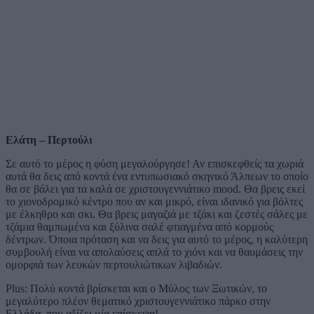
Ελάτη – Περτούλι
Σε αυτό το μέρος η φύση μεγαλούργησε! Αν επισκεφθείς τα χωριά
αυτά θα δεις από κοντά ένα εντυπωσιακό σκηνικό Άλπεων το οποίο
θα σε βάλει για τα καλά σε χριστουγεννιάτικο mood. Θα βρεις εκεί
το χιονοδρομικό κέντρο που αν και μικρό, είναι ιδανικό για βόλτες
με έλκηθρο και σκι. Θα βρεις μαγαζιά με τζάκι και ζεστές σάλες με
τζάμια θαμπωμένα και ξύλινα σαλέ φτιαγμένα από κορμούς
δέντρων. Όποια πρόταση και να δεις για αυτό το μέρος, η καλύτερη
συμβουλή είναι να απολαύσεις απλά το χιόνι και να θαυμάσεις την
ομορφιά των λευκών περτουλιώτικων λιβαδιών.
Plus: Πολύ κοντά βρίσκεται και ο Μύλος των Ξωτικών, το
μεγαλύτερο πλέον θεματικό χριστουγεννιάτικο πάρκο στην
Ελλάδα, που αξίζει μία επίσκεψη!