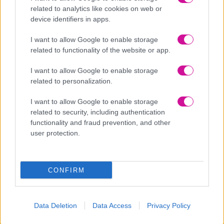
related to analytics like cookies on web or
Καϊμακτσαλάν – Παλαιός Άγιος Αθανάσιος
device identifiers in apps.
Είναι ένας από τους πιο προβεβλημένους χειμερινούς προορισμούς
I want to allow Google to enable storage
αν και πολλοί πιστεύουν ότι πρέπει να είσαι επίδοξος σκιέρ για να
βρεθείς εκεί, λόγω του γνωστού χιονοδρομικού του κέντρου. Το
related to functionality of the website or app.
Καϊμακτσαλάν, είναι η ψηλότερη κορυφή του Βόρα και σημαίνει
«Γη Απαλή σαν Κρέμα». Η τοποθεσία διαθέτει πολλά αξιοθέατα
I want to allow Google to enable storage
και αν βρεθείς εκεί τα Χριστούγεννα εκτός από βόλτα στο χωριό
related to personalization.
και στο χιονοδρομικό κέντρο, θα θαυμάσεις τα γραφικά
καλντερίμια και την παραδοσιακή αρχιτεκτονική της Μακεδονίας.
I want to allow Google to enable storage
Αν επισκεφθείς το χιονοδρομικό, θα εντυπωσιαστείς και θα
related to security, including authentication
καταλάβεις γιατί χαρακτηρίζουν το μέρος αυτό «Αυστρία της
functionality and fraud prevention, and other
Βόρειας Ελλάδας». Ακόμη και αν δεν έχεις σκοπό να κάνεις σκι
user protection.
αξίζει να πας μόνο και μόνο για να χαζέψεις τη θέα από τις μεγάλες
του τζαμαρίες.
CONFIRM
Data Deletion
Data Access
Privacy Policy