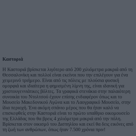
Καστοριά
Η Καστοριά βρίσκεται λιγότερο από 200 χιλιόμετρα μακριά από τη
Θεσσαλονίκη και πολλοί είναι εκείνοι που την επιλέγουν για ένα
χειμερινό τριήμερο. Είναι από τις πόλεις με πλούσια φυσική
ομορφιά και ιδιαίτερα η φημισμένη λίμνη της, είναι ιδανική για
χριστουγεννιάτικες βόλτες. Τα γραφικά στενάκια στην παλαιότερη
συνοικία του Ντολτσού έχουν επίσης ενδιαφέρον όπως και το
Μουσείο Μακεδονικού Αγώνα και το Λαογραφικό Μουσείο, στην
ίδια περιοχή. Ένα ακόμη σπάνιο μέρος που θα ήταν καλό να
επισκεφθείς στην Καστοριά είναι το πρώτο υπαίθριο οικομουσείο
της Ελλάδας που θα βρεις 4 χιλιόμετρα μακριά από την πόλη.
Βρίσκεται στον οικισμό του Δισπηλίου και εκεί θα δεις εικόνες από
τη ζωή των ανθρώπων, όπως ήταν 7.500 χρόνια πριν!