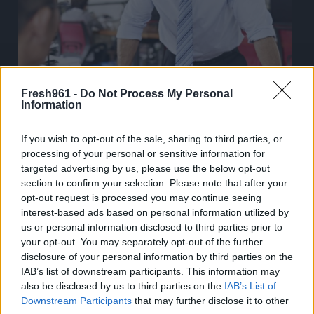
Fresh961 -
Do Not Process My Personal
Information
Σε καμία περίπτωση τα αφεντικά του FRESH ΧΑΠΙ ΝΤΕΙ δεν
If you wish to opt-out of the sale, sharing to third parties, or
έχουν ξεστομίσει κάποια από τις παρακάτω φράσεις. Ο Βασίλης
processing of your personal or sensitive information for
και ο Χριστόφορος γράφουν αυτό το μήνυμα χωρίς να
targeted advertising by us, please use the below opt-out
απειλούνται δεμένοι σε καρέκλες και φιμωμένοι με μόνο τα
section to confirm your selection. Please note that after your
χέρια τους ελεύθερα για να γράφουν.
opt-out request is processed you may continue seeing
interest-based ads based on personal information utilized by
1) «Άργησες»: Όταν αντί για τις 09:00 έχεις πάει στο γραφείο
us or personal information disclosed to third parties prior to
09:00:17, επειδή είχαν απεργία τα Μέσα Μαζικής Μεταφοράς
your opt-out. You may separately opt-out of the further
και δεν είσαι ακόμα αρκετά έμπειρος στο Παρά Πέντε
disclosure of your personal information by third parties on the
προκειμένου να πετάξεις από την ταράτσα του σπιτιού σου στα
IAB’s list of downstream participants. This information may
κεντρικά της εταιρίας.
also be disclosed by us to third parties on the
IAB’s List of
Downstream Participants
that may further disclose it to other
2) «Εσύ, στο γραφείο μου. Τώρα!»: Όταν έχει μαλώσει το πρωί