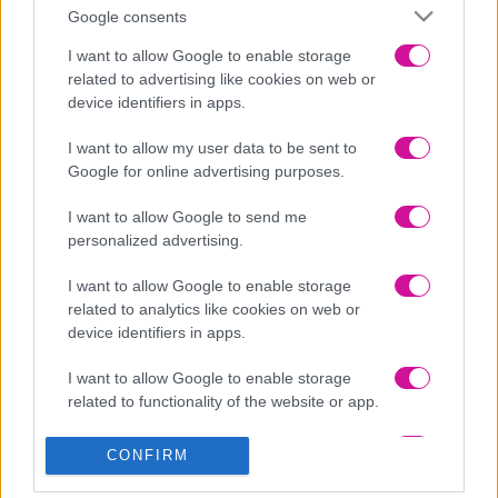
Αν τύχει και αράζετε μαζί μπροστά στην τηλεόραση, οκ, είναι πολύ
Google consents
φυσιολογικό, αλλά αν τύχει και εκείνος διαβάζει βιβλίο στο σαλόνι,
εσύ μπορείς να καθίσεις στο δωμάτιο και να δεις τις σειρές σου ή
I want to allow Google to enable storage
να ακούσεις τις μουσικές σου.
related to advertising like cookies on web or
Βρείτε ξεχωριστά χόμπι
device identifiers in apps.
Δεν είναι αναγκαίο να κάνετε τα ίδια πράγματα όλη την ώρα. Ίσα
I want to allow my user data to be sent to
ίσα το να βλέπετε συνέχεια ο ένας τον άλλον, μάλλον καταντάει
Google for online advertising purposes.
ακραία κουραστικό. Οπότε βρες εσύ τα δικά σου χόμπι και άσε και
τον άλλο να βρει τα δικά του.
I want to allow Google to send me
Κάντε ξεχωριστές διακοπές
personalized advertising.
Δεν χρειάζεται να χωριστείτε σε όλη την άδεια σας, αλλά και ένα
I want to allow Google to enable storage
σαββατοκύριακο με την παρέα χωρίς τη σχέση σου, είναι
related to analytics like cookies on web or
υπέραρκετο.
device identifiers in apps.
Βγείτε περισσότερα ραντεβού
I want to allow Google to enable storage
Μπορεί να ακούγεται περίεργο, όμως μπορεί να αναζωπυρώσει τη
related to functionality of the website or app.
σχέση σας και να είστε ακόμα καλύτερα μετά. Κανονίστε να τα
πείτε 2-3 φορές την εβδομάδα εκτός σπιτιού, όπως κάνατε στην
αρχή.
I want to allow Google to enable storage
CONFIRM
related to personalization.
Πρότεινε εσύ να του δώσεις χώρο