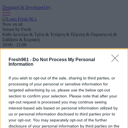
Designed & Developed by
Now on air
Sunset by Fresh
Κάθε Δευτέρα & Τρίτη & Τετάρτη & Πέμπτη & Παρασκευή &
Σάββατο & Κυριακή
20:00 - 21:00
LISTEN TO THE BEST MUSIC
Home
/
Νέα
/
10 τρόποι για να δώσεις σωστά χώρο στο σύντροφο
Fresh961 -
Do Not Process My Personal
σου
Information
10 τρόποι για να δώσεις σωστά χώρο στο
If you wish to opt-out of the sale, sharing to third parties, or
σύντροφο σου
processing of your personal or sensitive information for
targeted advertising by us, please use the below opt-out
21/02/2022
section to confirm your selection. Please note that after your
opt-out request is processed you may continue seeing
Μην είσαι των άκρων
interest-based ads based on personal information utilized by
us or personal information disclosed to third parties prior to
Δε χρειάζεται από το 0 να πας στο 100. Απλώς πρόσεξε λίγο τα
your opt-out. You may separately opt-out of the further
όρια του άλλου ατόμου, ώστε να έχει τον αέρα του. Αν π.χ. θέλεις
disclosure of your personal information by third parties on the
σε κάποια φάση να τα πείτε, μπορείς πρώτα να το ρωτήσεις αν έχει