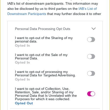
χρόνο και όρεξη εκείνη τη στιγμή.
IAB’s list of downstream participants. This information may
also be disclosed by us to third parties on the
IAB’s List of
Δημιουργήστε ζώνες ηρεμίας
Downstream Participants
that may further disclose it to other
third parties.
Αν π.χ. μένετε μαζί, μπορεί ο καθένας να έχει χώρους στο σπίτι
που δε θα τον ενοχλεί ο άλλος και θα μπορεί να απομονώνεται.
Please note that this website/app uses one or more Google
Personal Data Processing Opt Outs
Επίσης, μπορείτε να το πετύχετε αυτό και με τα ωράρια σας, όπως
services and may gather and store information including but
το να μη μιλάτε στο τηλέφωνο μετά από κάποια συγκεκριμένη
ώρα.
not limited to your visit or usage behaviour. You may click to
I want to opt-out of the Sharing of my
personal data.
grant or deny consent to Google and its third-party tags to
Opted In
Μιλήστε με λιγότερα μηνύματα
use your data for below specified purposes in below Google
consent section.
Ειδικά αν ξέρεις ότι είναι απασχολημένος ή κουρασμένος από
I want to opt-out of the Sale of my
Personal Data.
δουλειά, μην του στέλνεις συνέχεια μηνύματα. Επίσης, άστον να
Opted In
απαντάει όποτε θέλει και νιώθει, χωρίς να φοβάται ότι θα
γκρινιάζεις.
I want to opt-out of processing my
Personal Data for Targeted Advertising.
Βγείτε με ξεχωριστά με τις παρέες σας
Opted In
Αν κανονίσει η παρέα σου, πάνε μαζί τους και αν ο καλός σου
I want to opt-out of Collection, Use,
κανονίσει με τους φίλους του, είναι μια χαρά. Δεν χρειάζεται να
Retention, Sale, and/or Sharing of my
είστε όλη την ώρα αυτοκόλλητοι.
Personal Data that Is Unrelated with the
Purposes for which it was collected.
Δεν χρειάζεται να χαλαρώνετε μόνο μαζί
Opted Out