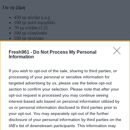
Για τη ζύμη
450 γρ αλεύρι γ.ο.χ
100 γρ ψιλό σιμιγδάλι
70 γρ στέβια (1:2)
100 γρ ελαιόλαδο
100 γρ ηλιέλαιο
140 γρ χυμό πορτοκάλι
Ξύσμα από 1 πορτοκάλι
Fresh961 -
Do Not Process My Personal
1 κτγ κανέλα
Information
1 κτγ μπέικεν πάουντερ
1/2 κτγ μαγειρική σόδα
1/6 κτγ γαρίφαλο
If you wish to opt-out of the sale, sharing to third parties, or
processing of your personal or sensitive information for
Για το πασπάλισμα
targeted advertising by us, please use the below opt-out
Μέλι
section to confirm your selection. Please note that after your
Τριμμένο καρύδι
opt-out request is processed you may continue seeing
interest-based ads based on personal information utilized by
Εκτέλεση
us or personal information disclosed to third parties prior to
your opt-out. You may separately opt-out of the further
Σε μια κατσαρόλα ρίχνουμε το νερό, την στεβια, 1 στικ
disclosure of your personal information by third parties on the
κανέλας και μόλις βράσει αποσύρουμε από την φωτιά.
IAB’s list of downstream participants. This information may
Προσθέτουμε το μέλι ανακατεύουμε καλά να διαλυθεί ,το