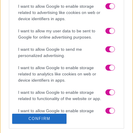
I want to allow Google to enable storage
related to advertising like cookies on web or
device identifiers in apps.
I want to allow my user data to be sent to
Google for online advertising purposes.
I want to allow Google to send me
personalized advertising.
I want to allow Google to enable storage
related to analytics like cookies on web or
device identifiers in apps.
I want to allow Google to enable storage
related to functionality of the website or app.
Νέα
|
Events
I want to allow Google to enable storage
related to personalization.
CONFIRM
Αδιανότητο! 29χρονη χώρισε τον σύντροφό της… κι εκείνος
κρυβόταν 1 μήνα κάτω από το κρεβάτι της
I want to allow Google to enable storage