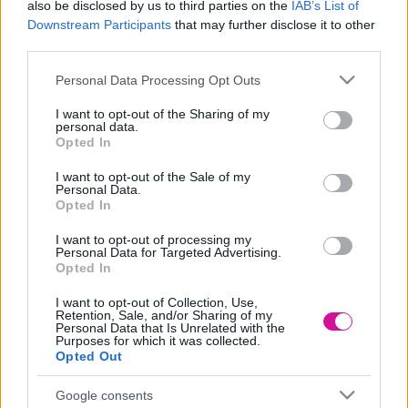
also be disclosed by us to third parties on the
IAB’s List of
βάζουμε σε ένα γυάλινο μπολ και το αφήνουμε στην άκρη να
Downstream Participants
that may further disclose it to other
κρυώσει.
third parties.
Σε ένα μπολ ρίχνουμε το ηλιέλαιο, το ελαιόλαδο, την στέβια
,την κανέλα, το γαρίφαλο , το ξύσμα πορτοκάλι, μέσα στον
Please note that this website/app uses one or more Google
χυμό πορτοκάλι προσθέτουμε την σόδα ανακατεύουμε να
Personal Data Processing Opt Outs
services and may gather and store information including but
αφρίσει και την ρίχνουμε μέσα στο μπολ.
Ρίχνουμε το μπέικεν και ανακατεύουμε για 1 λεπτό με το
not limited to your visit or usage behaviour. You may click to
I want to opt-out of the Sharing of my
personal data.
σύρμα.
grant or deny consent to Google and its third-party tags to
Opted In
Προσθέτουμε το σιμιγδάλι , κοσκινίζουμε το αλεύρι και
use your data for below specified purposes in below Google
ανακατεύουμε μέχρι να έχουμε μια εύπλαστη ζύμη.
consent section.
I want to opt-out of the Sale of my
Μετράμε το κάθε μελομακάρονο να ναι 25 γρ . τα βάζουμε
Personal Data.
σε ένα ταψί με λαδόκολλα.
Opted In
Τα τρυπάμε ελαφρώς με ένα πιρούνι και τα ψήνουμε σε προ
θερμασμένο φούρνο στον αέρα για 20-25 λεπτά στους 170 c.
I want to opt-out of processing my
Μόλις τα βγάλουμε από τον φούρνο απευθείας τα ρίχνουμε
Personal Data for Targeted Advertising.
στο κρύο σιρόπι και τα αφήνουμε για 30 δευτερόλεπτα μέσα
Opted In
στο σιρόπι.
Τα πασπαλίζουμε με μέλι και τριμμένο καρύδι.
I want to opt-out of Collection, Use,
Retention, Sale, and/or Sharing of my
Τα πιο νόστιμα και μελωμένα μελομακάρονα χωρίς ζάχαρη για
Personal Data that Is Unrelated with the
φέτος τις γιόρτες!!
Purposes for which it was collected.
Opted Out
Google consents