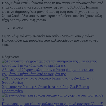
Βραζιλιάνοι κατευθύνονται προς τη θάλασσα και πηδούν πάνω από
επτά κύματα για να εξευμενίσουν τη θεά της θάλασσας Iemanjá
ώστε να δημιουργήσει μονοπάτια στη ζωή τους. Ρίχνουν επίσης
λευκά λουλούδια που αν πάνε προς τα βαθειά, τότε θα έχουν καλή
τύχη όλη την επόμενη χρονιά.
Βενετία
Ομαδικά φιλιά στην πλατεία του Αγίου Μάρκου από χιλιάδες
Ιταλούς αλλά και τουρίστες που καλωσορίζουν μοναδικά το νέο
έτος.
Νέα
|
Events
Αδιανότητο! 29χρονη χώρισε τον σύντροφό της… κι εκείνος
κρυβόταν 1 μήνα κάτω από το κρεβάτι της
Χριστουγεννιάτικο φιλοζωικό bazaar από τις Ζω.Ε.Σ. στη
Θεσσαλονίκη
Πεντανόστιμη και εύκολη σαλάτα για το γιορτινό σας τραπέζι σε 5'