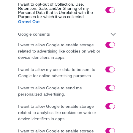
Πουέρτο Ρίκο
I want to opt-out of Collection, Use,
Retention, Sale, and/or Sharing of my
Σε ορισμένα μέρη ρίχνουν δοχεία νερού από τα παράθυρά τους για
Personal Data that Is Unrelated with the
να απομακρύνουν τα κακά πνεύματα.
Purposes for which it was collected.
Opted Out
Βέλγιο
Google consents
Στο Βέλγιο παίρνουν σοβαρά τα ζώα και οι κτηνοτρόφοι
«συνομιλούν» μαζί τους και εύχονται στις αγελάδες τους
I want to allow Google to enable storage
ευτυχισμένη νέα χρονιά.
related to advertising like cookies on web or
Κολομβία
device identifiers in apps.
Εδώ οι κάτοικοι κουβαλούν μαζί τους όλη την ημέρα άδεις
I want to allow my user data to be sent to
βαλίτσες με την ελπίδα ότι θα έχουν μια χρονιά γεμάτη ωραίες
Google for online advertising purposes.
περιπέτειες.
I want to allow Google to send me
Ταϋλάνδη
personalized advertising.
Εκτός από το να ρίχνουν κουβάδες νερού ο ένας στον άλλον,
μουτζουρώνονται και με γκρι ταλκ. Οι δρόμοι είναι συνήθως
I want to allow Google to enable storage
πλημμυρισμένοι με νερό που «ξεπλένει» την κακοτυχία και τις
related to analytics like cookies on web or
αμαρτίες του προηγούμενου έτους
device identifiers in apps.
Λευκορωσία
I want to allow Google to enable storage