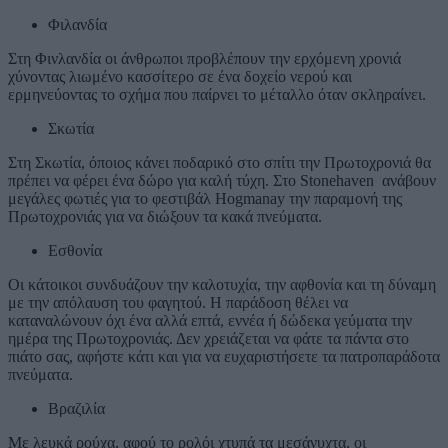
Φιλανδία
Στη Φινλανδία οι άνθρωποι προβλέπουν την ερχόμενη χρονιά
χύνοντας λιωμένο κασσίτερο σε ένα δοχείο νερού και
ερμηνεύοντας το σχήμα που παίρνει το μέταλλο όταν σκληραίνει.
Σκωτία
Στη Σκωτία, όποιος κάνει ποδαρικό στο σπίτι την Πρωτοχρονιά θα
πρέπει να φέρει ένα δώρο για καλή τύχη. Στο Stonehaven ανάβουν
μεγάλες φωτιές για το φεστιβάλ Hogmanay την παραμονή της
Πρωτοχρονιάς για να διώξουν τα κακά πνεύματα.
Εσθονία
Οι κάτοικοι συνδυάζουν την καλοτυχία, την αφθονία και τη δύναμη
με την απόλαυση του φαγητού. Η παράδοση θέλει να
καταναλώνουν όχι ένα αλλά επτά, εννέα ή δώδεκα γεύματα την
ημέρα της Πρωτοχρονιάς. Δεν χρειάζεται να φάτε τα πάντα στο
πιάτο σας, αφήστε κάτι και για να ευχαριστήσετε τα πατροπαράδοτα
πνεύματα.
Βραζιλία
Με λευκά ρούχα, αφού το ρολόι χτυπά τα μεσάνυχτα, οι