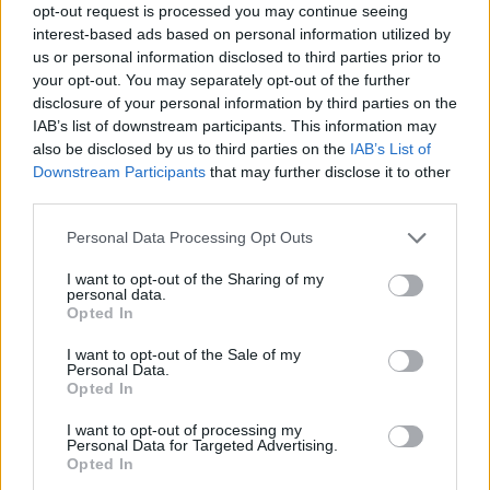
καθορίζουν τη μοίρα για το νέο έτος. Το κόκκινο συμβολίζει την
opt-out request is processed you may continue seeing
αγάπη, το χρυσό τον πλούτο και το λευκό την ειρήνη.
interest-based ads based on personal information utilized by
us or personal information disclosed to third parties prior to
Ιαπωνία
your opt-out. You may separately opt-out of the further
Στην Ιαπωνία χτυπούν τις καμπάνες 108 φορές σύμφωνα με τη
disclosure of your personal information by third parties on the
βουδιστική πεποίθηση ότι αυτό φέρνει εξαγνισμό. Θεωρούν επίσης
IAB’s list of downstream participants. This information may
ότι φέρνει καλή τύχη να χαμογελούν κατά τον ερχομό του νέου
also be disclosed by us to third parties on the
IAB’s List of
έτους.
Downstream Participants
that may further disclose it to other
Περού
third parties.
Κάθε χρόνο στα τέλη Δεκεμβρίου οι άνθρωποι σε ένα μικρό χωριό
Please note that this website/app uses one or more Google
Personal Data Processing Opt Outs
πιάνονται κυριολεκτικά στα χέρια ώστε να λύσουν τις όποιες
services and may gather and store information including but
διαφορές τους. Έτσι ξεκινούν τη νέα χρονιά χωρίς κακίες.
not limited to your visit or usage behaviour. You may click to
I want to opt-out of the Sharing of my
personal data.
grant or deny consent to Google and its third-party tags to
Ελβετία
Opted In
use your data for below specified purposes in below Google
Εδώ γιορτάζουν την Πρωτοχρονιά πετώντας μια μπάλα παγωτό στο
consent section.
I want to opt-out of the Sale of my
πάτωμα για να εξασφαλίσουν τύχη, ειρήνη και πλούτο.
Personal Data.
Opted In
Ρουμανία
I want to opt-out of processing my
Στη Ρουμανία ντύνονται σαν αρκούδες που χορεύουν για να
Personal Data for Targeted Advertising.
ξορκίσουν κάθε κακό πνεύμα.
Opted In