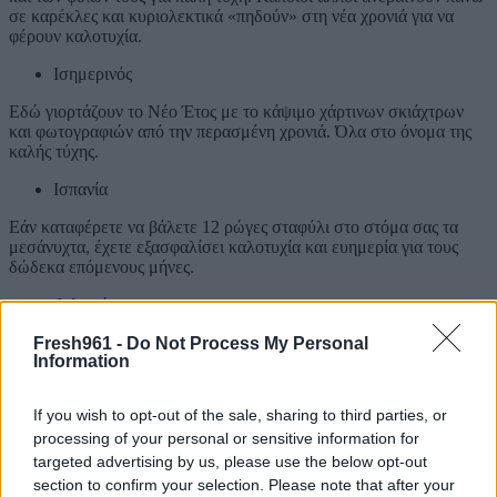
σε καρέκλες και κυριολεκτικά «πηδούν» στη νέα χρονιά για να
φέρουν καλοτυχία.
Ισημερινός
Εδώ γιορτάζουν το Νέο Έτος με το κάψιμο χάρτινων σκιάχτρων
και φωτογραφιών από την περασμένη χρονιά. Όλα στο όνομα της
καλής τύχης.
Ισπανία
Εάν καταφέρετε να βάλετε 12 ρώγες σταφύλι στο στόμα σας τα
μεσάνυχτα, έχετε εξασφαλίσει καλοτυχία και ευημερία για τους
δώδεκα επόμενους μήνες.
Φιλιππίνες
Επειδή το στρογγυλό σχήμα συμβολίζει για πολλούς τύχη και
Fresh961 -
Do Not Process My Personal
Information
ευημερία οι Φιλιππινέζοι παρουσιάζουν στρογγυλά φρούτα στο
τραπέζι την παραμονή της Πρωτοχρονιάς, φορούν ρούχα με βούλες
και γεμίζουν τις τσέπες τους με στρογγυλά νομίσματα.
If you wish to opt-out of the sale, sharing to third parties, or
processing of your personal or sensitive information for
Νότια Αμερική
targeted advertising by us, please use the below opt-out
Σε ορισμένες χώρες φορούν χρωματιστά εσώρουχα που
section to confirm your selection. Please note that after your