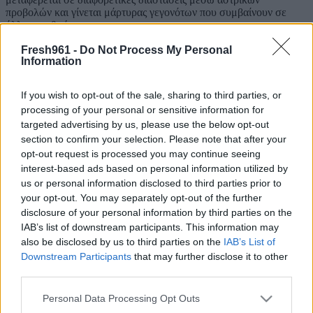
προβολών και γίνεται μάρτυρας γεγονότων που συμβαίνουν σε
άλλους ανθρώπους.
Όλα αυτά τα μοιράζεται με τα «Κομάντα», μια παρέα ντόπιων
Fresh961 -
Do Not Process My Personal
Information
παιδιών της οποίας γίνεται μέλος. Η αποστολή τους είναι να
απελευθερώσουν ένα εξίσου «ιδιαίτερο» αγόρι, τον Ντόντο, από τα
δεσμά της συμμορίας των «Δράκων». Την ίδια στιγμή, επιδίδονται
If you wish to opt-out of the sale, sharing to third parties, or
σε έναν αγώνα δρόμου με στόχο να σταματήσουν τη σκοτεινή
processing of your personal or sensitive information for
δύναμη που σπέρνει τη διχόνοια στο χωριό κάθε εκατό χρόνια.
targeted advertising by us, please use the below opt-out
Πρωταγωνιστούν: Βασίλης Μπισμπίκης, Μαρίνα Καλογήρου,
section to confirm your selection. Please note that after your
Αναστασία Τσιλιμπίου, Γιάννης Ζουγανέλης, Ελένη Φιλίνη,
opt-out request is processed you may continue seeing
Γιάννης Αναστασάκης, Λευτέρης Κοκογιαννάκης, Βασίλης
interest-based ads based on personal information utilized by
Κουκαλάνι, Χρήστος Στρατάκης, Μαρινέλλα Βλαχάκη, Δημήτρης
us or personal information disclosed to third parties prior to
Καλογεράκης, Νικόλας Χανακούλας κ.α Και οι μικροί
your opt-out. You may separately opt-out of the further
πρωταγωνιστές «Κομάντα»: Γιώργος, Ζαχαρένια, Κωνσταντίνος,
Αλέξανδρος. Guest Star, ο Στέλιος Μάινας.
disclosure of your personal information by third parties on the
IAB’s list of downstream participants. This information may
Σενάριο – Σκηνοθεσία: Θοδωρής Παπαδουλάκης
also be disclosed by us to third parties on the
IAB’s List of
Downstream Participants
that may further disclose it to other
Διευθυντής Φωτογραφίας: Θωμάς Βαρβίας
third parties.
Σκηνογράφος: Γιώργος Γεωργίου
Please note that this website/app uses one or more Google
Personal Data Processing Opt Outs
Πρωτότυπη Μουσική: Μίνως Μάτσας
services and may gather and store information including but