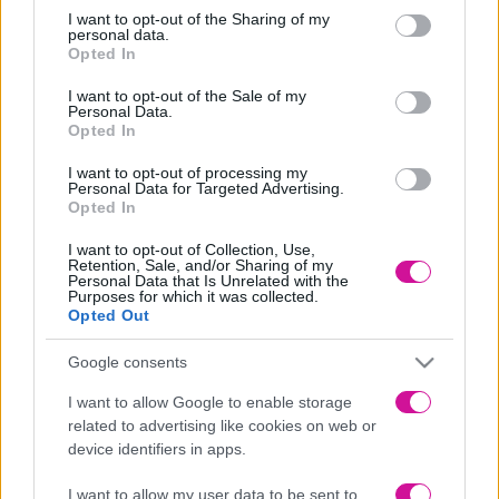
not limited to your visit or usage behaviour. You may click to
I want to opt-out of the Sharing of my
Ενδυματολόγος: Νατάσα Σαρρή
personal data.
grant or deny consent to Google and its third-party tags to
Opted In
‘Hχος: Μαρίνος Αθανασόπουλος
use your data for below specified purposes in below Google
consent section.
I want to opt-out of the Sale of my
Εκτέλεση Παραγωγής: INDIGO VIEW PRODUCTIONS
Personal Data.
Opted In
Παραγωγή: ALTER EGO MASS MEDIA S.A. MEGA 2021
I want to opt-out of processing my
Πρεμιέρα απόψε Τετάρτη 22 Σεπτεμβρίου στις 22:30
Personal Data for Targeted Advertising.
Opted In
#KomantaKaiDrakoi
I want to opt-out of Collection, Use,
Retention, Sale, and/or Sharing of my
Personal Data that Is Unrelated with the
Purposes for which it was collected.
Opted Out
Google consents
I want to allow Google to enable storage
related to advertising like cookies on web or
device identifiers in apps.
I want to allow my user data to be sent to