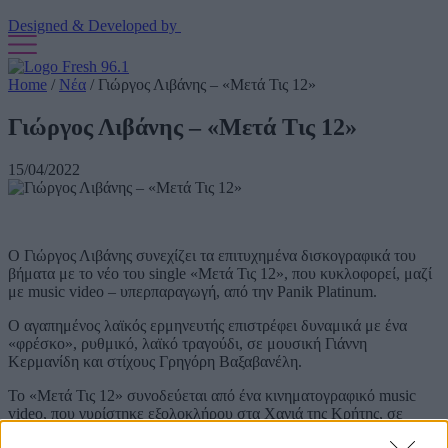
Designed & Developed by
Home
/
Νέα
/
Γιώργος Λιβάνης – «Μετά Τις 12»
Γιώργος Λιβάνης – «Μετά Τις 12»
15/04/2022
Ο Γιώργος Λιβάνης συνεχίζει τα επιτυχημένα δισκογραφικά του
βήματα με το νέο του single «Μετά Τις 12», που κυκλοφορεί, μαζί
με music video – υπερπαραγωγή, από την Panik Platinum.
Ο αγαπημένος λαϊκός ερμηνευτής επιστρέφει δυναμικά με ένα
«φρέσκο», ρυθμικό, λαϊκό τραγούδι, σε μουσική Γιάννη
Κερμανίδη και στίχους Γρηγόρη Βαξαβανέλη.
Το «Μετά Τις 12» συνοδεύεται από ένα κινηματογραφικό music
video, που γυρίστηκε εξολοκλήρου στα Χανιά της Κρήτης, σε
σκηνοθεσία Alex Konstantinidi, με τον Γιώργο Λιβάνη να