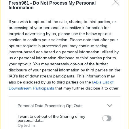
πλαισιώνεται από γνωστούς ηθοποιούς και να μεταφέρουν στις
Fresh961 -
Do Not Process My Personal
οθόνες μας μία ανατρεπτική ιστορία αγάπης. Συμπρωταγωνιστούν
Information
οι Μιχάλης Ιατρόπουλος, Χρήστος Στρατάκης, Ελένη Σακκά,
Γιάννης Σπηλιανάκης και Δέσποινα Μαυροειδή.
If you wish to opt-out of the sale, sharing to third parties, or
Με το «Μετά Τις 12», ένα τραγούδι που γοητεύει από το πρώτο
processing of your personal or sensitive information for
άκουσμα, ο Γιώργος Λιβάνης μας χαρίζει ακόμα μία επιτυχία, μετά
targeted advertising by us, please use the below opt-out
τα «Όσα Έχω Ζήσει», «Θέλω Κι Άλλα» και «Να Είσαι
section to confirm your selection. Please note that after your
Ευτυχισμένη».
opt-out request is processed you may continue seeing
interest-based ads based on personal information utilized by
us or personal information disclosed to third parties prior to
your opt-out. You may separately opt-out of the further
disclosure of your personal information by third parties on the
IAB’s list of downstream participants. This information may
also be disclosed by us to third parties on the
IAB’s List of
Downstream Participants
that may further disclose it to other
third parties.
Please note that this website/app uses one or more Google
Personal Data Processing Opt Outs
services and may gather and store information including but
not limited to your visit or usage behaviour. You may click to
I want to opt-out of the Sharing of my
personal data.
grant or deny consent to Google and its third-party tags to
Opted In
use your data for below specified purposes in below Google