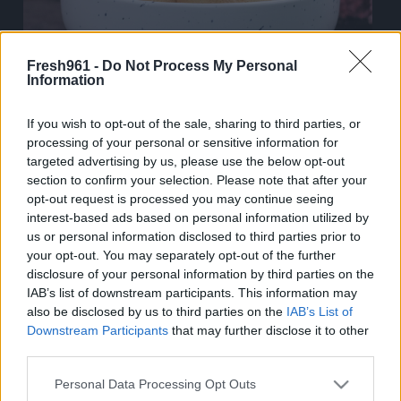
Fresh961 -
Do Not Process My Personal
Information
If you wish to opt-out of the sale, sharing to third parties, or
Τα Υλικά που θα χρειαστείτε :
processing of your personal or sensitive information for
400 γρ αλεύρι γ.ο.χ
targeted advertising by us, please use the below opt-out
125 γρ ζάχαρη άχνη
section to confirm your selection. Please note that after your
250 γρ βούτυρο σε θερμοκρασία δωματίου
opt-out request is processed you may continue seeing
interest-based ads based on personal information utilized by
2 κτγ κανέλα σκόνη
us or personal information disclosed to third parties prior to
Προαιρετικά
your opt-out. You may separately opt-out of the further
disclosure of your personal information by third parties on the
2 κτσ ζάχαρη + 1/2 κτγ κανέλα σκόνη
IAB’s list of downstream participants. This information may
Εκτέλεση
also be disclosed by us to third parties on the
IAB’s List of
Downstream Participants
that may further disclose it to other
Σε ένα μπολ ρίχνουμε το βούτυρο σε θερμοκρασία δωματίου
third parties.
μαζί με την ζάχαρη άχνη, την κανέλα και ανακατεύουμε με την
Please note that this website/app uses one or more Google
Personal Data Processing Opt Outs
μαρίζ μέχρι να γίνει πάστα. Προσθέτουμε σταδιακά το αλεύρι
services and may gather and store information including but