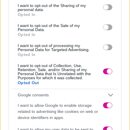
γ.ο.χ και ανακατεύουμε μέχρι να έχουμε μια εύπλαστη ζύμη.
not limited to your visit or usage behaviour. You may click to
I want to opt-out of the Sharing of my
Μετράμε μπαλάκια των 30 γρ. το καθένα και τα πατάμε
personal data.
grant or deny consent to Google and its third-party tags to
Opted In
ελαφρώς με την παλάμη μας.
use your data for below specified purposes in below Google
consent section.
Τα βάζουμε σε ένα ταψί με λαδόκολλα και τα πασπαλίζουμε
I want to opt-out of the Sale of my
Personal Data.
από πάνω προαιρετικά με ζάχαρη κανέλα. Ψήνουμε σε
Opted In
προθερμασμένο φούρνο στον αέρα για 10-12 λεπτά στους 180
I want to opt-out of processing my
c.
Personal Data for Targeted Advertising.
Opted In
Τα πιο νόστιμα και εύκολα μπισκότα κανέλας που έχετε
δοκιμάσει.
I want to opt-out of Collection, Use,
Retention, Sale, and/or Sharing of my
Καλή σας επιτυχία!!!
Personal Data that Is Unrelated with the
Purposes for which it was collected.
Opted Out
Google consents
I want to allow Google to enable storage
related to advertising like cookies on web or
device identifiers in apps.
I want to allow my user data to be sent to