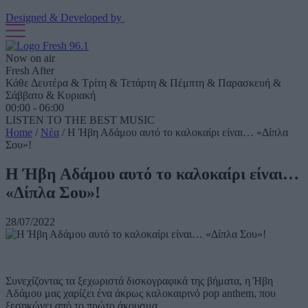
Designed & Developed by
Now on air
Fresh After
Κάθε Δευτέρα & Τρίτη & Τετάρτη & Πέμπτη & Παρασκευή &
Σάββατο & Κυριακή
00:00 - 06:00
LISTEN TO THE BEST MUSIC
Home
/
Νέα
/
Η Ήβη Αδάμου αυτό το καλοκαίρι είναι… «Δίπλα
Σου»!
Η Ήβη Αδάμου αυτό το καλοκαίρι είναι…
«Δίπλα Σου»!
28/07/2022
Συνεχίζοντας τα ξεχωριστά δισκογραφικά της βήματα, η Ήβη
Αδάμου μας χαρίζει ένα άκρως καλοκαιρινό pop anthem, που
ξεσηκώνει από το πρώτο άκουσμα.