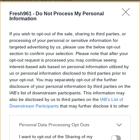
Το «Δίπλα Σου» αποκαλύφθηκε πρώτη φορά κατά τη διάρκεια των
Fresh961 -
Do Not Process My Personal
φετινών Mad Video Music Awards, μέσα από ένα ξεχωριστό
Information
ντουέτο της Ήβης Αδάμου με τον Γιώργο Κακοσαίο, που «μάγεψε»
το κοινό και απέσπασε θερμό χειροκρότημα.
If you wish to opt-out of the sale, sharing to third parties, or
Το «Δίπλα Σου», σε μουσική και στίχους Μιχάλη ΜΕΘ Κουινέλη,
processing of your personal or sensitive information for
Παντελή Εστυλιανίδη και Κωνσταντίνου Φουστέρη, που
targeted advertising by us, please use the below opt-out
κυκλοφορεί από την Panik Records, ακούγεται δυνατά και μπαίνει
section to confirm your selection. Please note that after your
αμέσως στη λίστα των επιτυχιών!
opt-out request is processed you may continue seeing
interest-based ads based on personal information utilized by
us or personal information disclosed to third parties prior to
your opt-out. You may separately opt-out of the further
disclosure of your personal information by third parties on the
IAB’s list of downstream participants. This information may
also be disclosed by us to third parties on the
IAB’s List of
Downstream Participants
that may further disclose it to other
third parties.
Please note that this website/app uses one or more Google
Personal Data Processing Opt Outs
services and may gather and store information including but
not limited to your visit or usage behaviour. You may click to
I want to opt-out of the Sharing of my