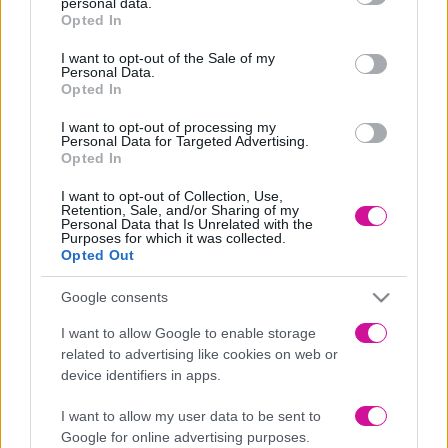
personal data.
grant or deny consent to Google and its third-party tags to
Opted In
use your data for below specified purposes in below Google
consent section.
I want to opt-out of the Sale of my
Personal Data.
Opted In
I want to opt-out of processing my
Personal Data for Targeted Advertising.
Opted In
I want to opt-out of Collection, Use,
ENTER THE PANIK WORLD
Retention, Sale, and/or Sharing of my
Personal Data that Is Unrelated with the
Purposes for which it was collected.
★
panikmusic.gr
Opted Out
★
PanikRecords_Facebook
Google consents
★
PanikRecords_YouTube
I want to allow Google to enable storage
★
PanikRecords_Instagram
related to advertising like cookies on web or
device identifiers in apps.
★
PanikRecords_TikTok
ARTIST’S SOCIAL MEDIA
I want to allow my user data to be sent to
Google for online advertising purposes.