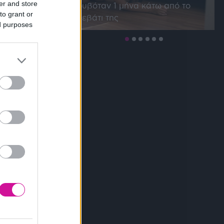
er and store
κρυβόταν 1 μήνα κάτω από το
to grant or
κρεβάτι της
ed purposes