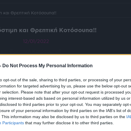
η και Θρεπτική Κοτόσουπα!!
στιμη και Θρεπτική Κοτόσουπα!!
12/01/2022
τείτε :
-
Do Not Process My Personal Information
ο
to opt-out of the sale, sharing to third parties, or processing of your per
formation for targeted advertising by us, please use the below opt-out s
r selection. Please note that after your opt-out request is processed y
ζωμό)
eing interest-based ads based on personal information utilized by us or
disclosed to third parties prior to your opt-out. You may separately opt-
losure of your personal information by third parties on the IAB’s list of
ς
. This information may also be disclosed by us to third parties on the
IA
Participants
that may further disclose it to other third parties.