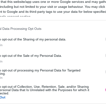
 that this website/app uses one or more Google services and may gath
including but not limited to your visit or usage behaviour. You may click 
 to Google and its third-party tags to use your data for below specifi
ogle consent section.
l Data Processing Opt Outs
o opt-out of the Sharing of my personal data.
In
λαιόλαδο
o opt-out of the Sale of my Personal Data.
In
ένουμε πολύ καλά το κοτόπουλο. Κόβουμε το
to opt-out of processing my Personal Data for Targeted
ing.
 και τα βάζουμε μέσα σε μια κατσαρόλα. Κόβουμε ένα
In
έση, 2 καρότα, 1 πράσο και τα ρίχνουμε μέσα στην
 αυτά να φτιάξουμε έναν νόστιμο ζωμό λαχανικών).
o opt-out of Collection, Use, Retention, Sale, and/or Sharing
ersonal Data that Is Unrelated with the Purposes for which it
ο θυμάρι, τα φύλλα δάφνης, το μαύρο πιπέρι, το αλάτι
lected.
Out
ό καπάκι σε μέτρια φωτιά για 1 ώρα. Αν χρειαστεί
ό την κότα.