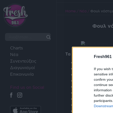
Home
/
Νέα
/
Φουλ νόστιμ
Φουλ νό
Charts
Τα Υλικά που θα χρειασ
Νέα
Fresh961 
Συνεντεύξεις
1400 γρ κοτόπουλ
Διαγωνισμοί
2700 γρ νερό
If you wish 
Επικοινωνία
sensitive in
1 μέτριο κρεμμύδι
confirm you
2 καρότα(για τον 
continue se
1 πράσο
Find us on Social
information 
Λίγο θυμάρι
further disc
2-3 φύλλα Δάφνη
participants
Μαύρο πιπέρι
Downstream 
2 κτγ αλάτι