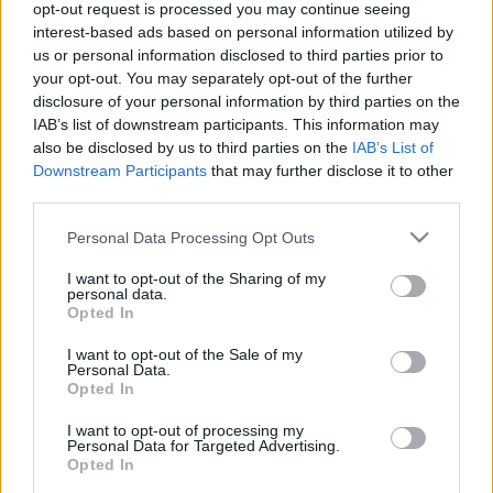
opt-out request is processed you may continue seeing
Designed & Developed by
interest-based ads based on personal information utilized by
us or personal information disclosed to third parties prior to
your opt-out. You may separately opt-out of the further
Home
/
Νέα
/
Η sexy πλευρά της Τζένης Καζάκου!
disclosure of your personal information by third parties on the
IAB’s list of downstream participants. This information may
Η sexy πλευρά της Τζένης Καζάκου!
also be disclosed by us to third parties on the
IAB’s List of
Downstream Participants
that may further disclose it to other
15/09/2021
third parties.
Please note that this website/app uses one or more Google
Personal Data Processing Opt Outs
Η όμορφη ηθοποιός είναι εγγονή της αξέχαστης ηθοποιού, Τζένης
services and may gather and store information including but
Καρέζη και του Κώστα Καζάκου ενώ γονείς της είναι η Τάνια
not limited to your visit or usage behaviour. You may click to
I want to opt-out of the Sharing of my
Τρύπη και ο Κωνσταντίνος Καζάκος.
personal data.
grant or deny consent to Google and its third-party tags to
Opted In
H Τζένη Καζάκου μοιράζεται πολύ συχνά φωτογραφίες της με τους
use your data for below specified purposes in below Google
θαυμαστές της στα Social Media και αποθεώνεται όπως είναι
consent section.
I want to opt-out of the Sale of my
αναμενόμενο, γιατί μιλάμε για ένα πολύ όμορφο και φρέσκο
Personal Data.
κορίτσι!
Opted In
Στη τελευταία της ανάρτηση στο προσωπικό της λογαριασμό στο
I want to opt-out of processing my
Instagram η ηθοποιός μας χαρίζει μια sexy φωτογραφία, φορώντας
Personal Data for Targeted Advertising.
μαύρο εσώρουχο λευκό jacket καθισμένη στο πάγκο της κουζίνας.
Opted In
Η ομορφιά της είναι απερίγραπτη!