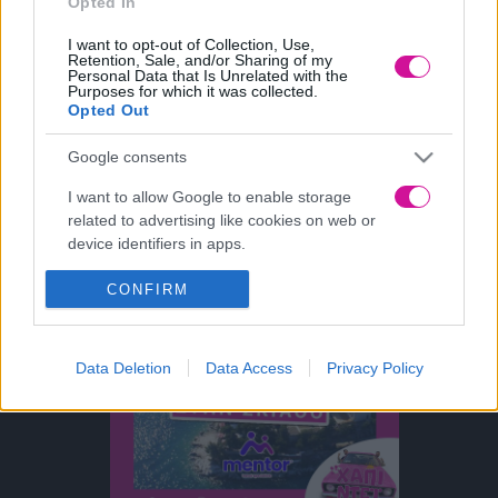
Στο συγκεκριμένο κομμάτι, οι θερμίδες από τα λιπαρά ήταν
Opted In
στην αρχή 117 και μετά το… στέγνωμα με τη χαρτοπετσέτα,
I want to opt-out of Collection, Use,
έπεσαν στις 76,5. Έτσι ίσως χάσει ελαφρώς από την γεύση της,
Retention, Sale, and/or Sharing of my
Personal Data that Is Unrelated with the
αλλά εσείς και θα την απολαύσετε αλλά και θα πάρετε
Purposes for which it was collected.
λιγότερες θερμίδες απ’ ότι πριν.
Opted Out
Google consents
I want to allow Google to enable storage
related to advertising like cookies on web or
device identifiers in apps.
I want to allow my user data to be sent to
CONFIRM
Google for online advertising purposes.
I want to allow Google to send me
Data Deletion
Data Access
Privacy Policy
personalized advertising.
I want to allow Google to enable storage
related to analytics like cookies on web or
device identifiers in apps.