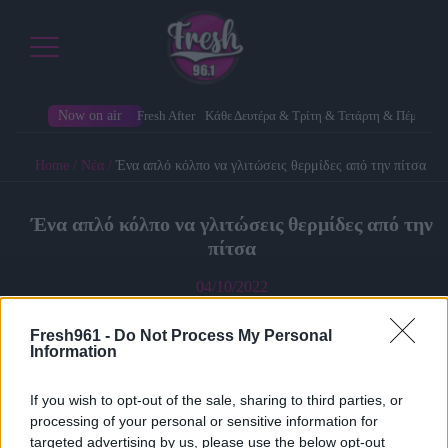
Now on air
Fresh After
Κάθε Δευτέρα & Τρίτη & Τετάρτη & Πέμπτη
Home
/
Νέα
/
Ένα απλό κόλπο να γλιτώσεις θερμίδες από την πίτσα
Ένα απλό κόλπο να γλιτώσεις θερμίδες από την
πίτσα
04/10/2022
Fresh961 -
Do Not Process My Personal
Information
If you wish to opt-out of the sale, sharing to third parties, or
processing of your personal or sensitive information for
targeted advertising by us, please use the below opt-out