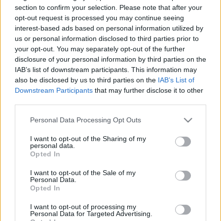
section to confirm your selection. Please note that after your
opt-out request is processed you may continue seeing
interest-based ads based on personal information utilized by
us or personal information disclosed to third parties prior to
your opt-out. You may separately opt-out of the further
disclosure of your personal information by third parties on the
IAB’s list of downstream participants. This information may
Η πίτσα είναι ένα εύκολο, νόστιμο και αγαπημένο
also be disclosed by us to third parties on the
IAB’s List of
φαγητό για την πλειοψηφία του κόσμου. Ωστόσο
Downstream Participants
that may further disclose it to other
κουβαλάει πολλές θερμίδες και πολλές φορές την
third parties.
αποφεύγουμε αν και πολύ θα θέλαμε να τη φάμε.
Υπάρχει βέβαια τρόπος να κάνετε την πίτσα λιγότερο
Please note that this website/app uses one or more Google
Personal Data Processing Opt Outs
services and may gather and store information including but
παχυντική. Και ένα απλό κόλπο αρκεί. Θα γλιτώσετε 40
not limited to your visit or usage behaviour. You may click to
I want to opt-out of the Sharing of my
θερμίδες αλλά και 4,5 γραμμάρια λιπαρά, ανά κομμάτι. Δεν
personal data.
grant or deny consent to Google and its third-party tags to
είναι και λίγα.
Opted In
use your data for below specified purposes in below Google
Μερικοί ερευνητές έκαναν ένα πείραμα και μάλλον στέφθηκε
consent section.
I want to opt-out of the Sale of my
Personal Data.
από επιτυχία. Πήραν ένα κομμάτι πίτσα πεπερόνι και το
Opted In
σκούπισαν με μια χαρτοπετσέτα. Η τελευταία απορρόφησε τα
λίπη από την επιφάνεια και μείωσε αυτόματα τις θερμίδες της.
I want to opt-out of processing my
Personal Data for Targeted Advertising.