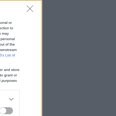
sonal or
ection to
ou may
 personal
out of the
 downstream
B’s List of
er and store
to grant or
ed purposes