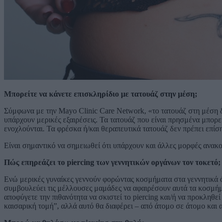
Μπορείτε να κάνετε επισκληρίδιο με τατουάζ στην μέση;
Σύμφωνα με την Mayo Clinic Care Network, «το τατουάζ στη μέση δε
υπάρχουν μερικές εξαιρέσεις. Τα τατουάζ που είναι πρησμένα μπορε
ενοχλούνται. Τα φρέσκα ή/και θεραπευτικά τατουάζ δεν πρέπει επίση
Είναι σημαντικό να σημειωθεί ότι υπάρχουν και άλλες μορφές ανακ
Πώς επηρεάζει το piercing των γεννητικών οργάνων τον τοκετό;
Ενώ μερικές γυναίκες γεννούν φορώντας κοσμήματα στα γεννητικά 
συμβουλεύει τις μέλλουσες μαμάδες να αφαιρέσουν αυτά τα κοσμήματ
αποφύγετε την πιθανότητα να σκιστεί το piercing και/ή να προκληθ
καισαρική τομή”, αλλά αυτό θα διαφέρει – από άτομο σε άτομο και α