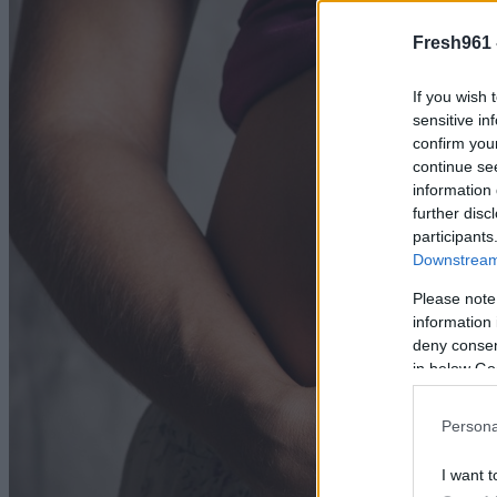
Fresh961 
If you wish 
sensitive in
confirm you
continue se
information 
further disc
participants
Downstream 
Please note
information 
deny consent
in below Go
Persona
I want t