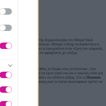
MD, αναπληρωτής καθηγητής δερματολογίας στο Mount Sinai
οι περιοχές αλλάζουν περισσότερο. Μπορεί επίσης να διαπιστώσετε
 πόσο μόνιμο αποτέλεσμα έχει η εγκυμοσύνη στην τέχνη του σώματός
ση και μετά θα πρέπει να το αφαιρέσετε με λέιζερ.
 ότι αισθάνονται άβολα καθώς το δέρμα τους τεντώνεται», λέει
ρεσή τους, φυσικά. Απλά να έχετε κατά νου ότι ο τοκετός είναι μια
ν γεννητικών οργάνων αυξάνει τον κίνδυνο ρήξης, λέει η
Shannon
n. Για καισαρική τομή, ακόμη και τα παλιά σκουλαρίκια πρέπει να