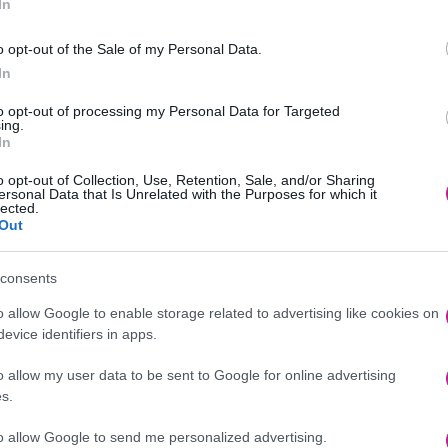
In
o opt-out of the Sale of my Personal Data.
In
to opt-out of processing my Personal Data for Targeted
ing.
In
ει θολό, ξεθωριασμένο ή παραμορφωμένο, λέει ο
Cameron Rokhsar
, 
o opt-out of Collection, Use, Retention, Sale, and/or Sharing
στήθος ή τους γοφούς σας είναι πιο πιθανό να αλλάξουν, καθώς αυτές 
ersonal Data that Is Unrelated with the Purposes for which it
απτύσσονται ραγάδες μέσα σε αυτό και το κάνουν να ξεθωριάζει. «Το
lected.
ρ Rokhsar. Οι λοσιόν και οι κρέμες δεν θα αποτρέψουν την παραμόρφω
Out
consents
ι της μύτης μπορούν να παραμείνουν. «Μερικοί άνθρωποι διαπιστώνουν
 των κοσμημάτων σας μπορεί να σας βοηθήσει, όπως και η πλήρης αφαί
o allow Google to enable storage related to advertising like cookies on
οδίσει εάν τελικά χρειαστείτε γενική αναισθησία και ένα τρύπημα τω
evice identifiers in apps.
κής στο Ιατρικό Παράρτημα του Πανεπιστημίου του Τέξας στο Galvesto
o allow my user data to be sent to Google for online advertising
s.
to allow Google to send me personalized advertising.