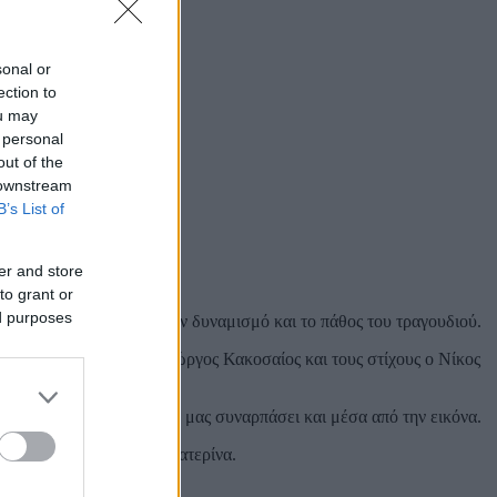
sonal or
ection to
ou may
 personal
out of the
 downstream
B’s List of
er and store
to grant or
ed purposes
ωγή που μας μεταφέρει τον δυναμισμό και το πάθος του τραγουδιού.
 Τη μουσική έγραψε ο Γιώργος Κακοσαίος και τους στίχους ο Νίκος
τες και, τώρα, έρχεται να μας συναρπάσει και μέσα από την εικόνα.
ιώργο Κακοσαίο και την Κατερίνα.