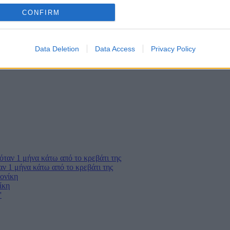
o allow Google to enable storage related to analytics like cookies on
CONFIRM
evice identifiers in apps.
o allow Google to enable storage related to functionality of the website
Data Deletion
Data Access
Privacy Policy
o allow Google to enable storage related to personalization.
o allow Google to enable storage related to security, including
cation functionality and fraud prevention, and other user protection.
ν 1 μήνα κάτω από το κρεβάτι της
ίκη