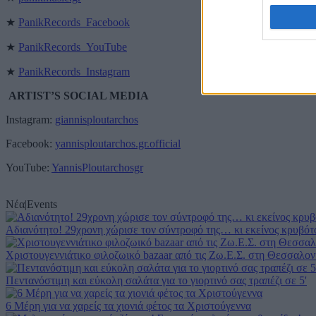
I want t
★
PanikRecords_Facebook
web or d
★
PanikRecords_YouTube
I want t
or app.
★
PanikRecords_Instagram
ARTIST’S SOCIAL MEDIA
I want t
Instagram:
giannisploutarchos
I want t
Facebook:
yannisploutarchos.gr.official
authenti
YouTube:
YannisPloutarchosgr
Νέα
|
Events
Αδιανότητο! 29χρονη χώρισε τον σύντροφό της… κι εκείνος κρυβότα
Χριστουγεννιάτικο φιλοζωικό bazaar από τις Ζω.Ε.Σ. στη Θεσσαλον
Πεντανόστιμη και εύκολη σαλάτα για το γιορτινό σας τραπέζι σε 5'
6 Μέρη για να χαρείς τα χιονιά φέτος τα Χριστούγεννα