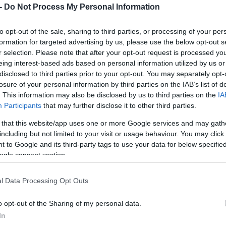
-
Do Not Process My Personal Information
to opt-out of the sale, sharing to third parties, or processing of your per
formation for targeted advertising by us, please use the below opt-out s
r selection. Please note that after your opt-out request is processed y
eing interest-based ads based on personal information utilized by us or
disclosed to third parties prior to your opt-out. You may separately opt-
losure of your personal information by third parties on the IAB’s list of
. This information may also be disclosed by us to third parties on the
IA
Participants
that may further disclose it to other third parties.
 that this website/app uses one or more Google services and may gath
χία «Πως Την Έχεις Δει», που κυκλοφορεί από την Panik Platinum.
including but not limited to your visit or usage behaviour. You may click 
 to Google and its third-party tags to use your data for below specifi
λοκλήρου στη Νάξο και είναι μία κινηματογραφικής αισθητικής παραγ
ogle consent section.
δική και γεμάτη ψυχή ερμηνεία του καταξιωμένου Γιάννη Πλούταρχου.
l Data Processing Opt Outs
ξεχώρισε στις προτιμήσεις του κοινού και στις ραδιοφωνικές συχνότη
o opt-out of the Sharing of my personal data.
πιτυχημένες live εμφανίσεις του σε Ελλάδα και Κύπρο, μαζί με τον Γ
In