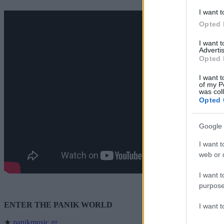
I want t
Opted 
I want 
Advertis
Opted 
I want t
of my P
was col
Opted 
Google 
I want t
web or d
I want t
purpose
ENTER THE PANIK WORLD
I want 
★
panikmusic.gr