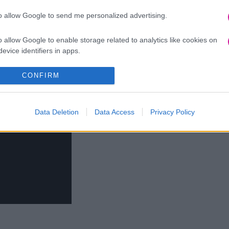
to allow Google to send me personalized advertising.
o allow Google to enable storage related to analytics like cookies on
evice identifiers in apps.
o allow Google to enable storage related to functionality of the website
CONFIRM
o allow Google to enable storage related to personalization.
Data Deletion
Data Access
Privacy Policy
o allow Google to enable storage related to security, including
cation functionality and fraud prevention, and other user protection.