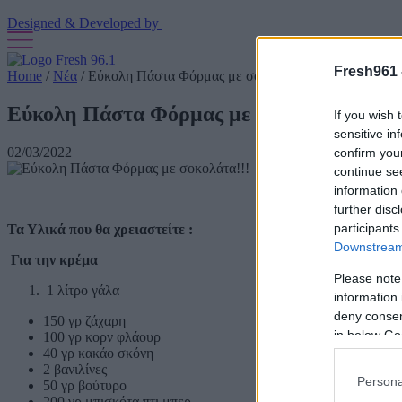
Designed & Developed by
Fresh961 
Home
/
Νέα
/
Εύκολη Πάστα Φόρμας με σοκολάτα!!!
Εύκολη Πάστα Φόρμας με σοκολάτα!!!
If you wish 
sensitive in
02/03/2022
confirm you
continue se
information 
further disc
participants
Τα Υλικά που θα χρειαστείτε :
Downstream 
Για την κρέμα
Please note
1 λίτρο γάλα
information 
deny consent
150 γρ ζάχαρη
in below Go
100 γρ κορν φλάουρ
40 γρ κακάο σκόνη
2 βανιλίνες
Persona
50 γρ βούτυρο
200 γρ μπισκότα πτι μπερ