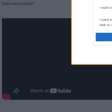
Καλή σας επιτυχία!!
I want 
I want t
web or d
I want t
or app.
I want t
I want t
authenti