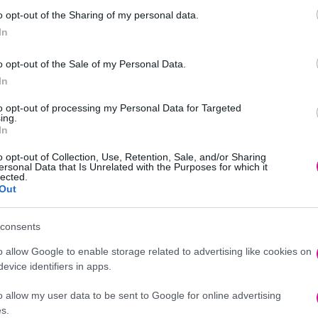
o opt-out of the Sharing of my personal data.
In
o opt-out of the Sale of my Personal Data.
In
to opt-out of processing my Personal Data for Targeted
ing.
In
o opt-out of Collection, Use, Retention, Sale, and/or Sharing
ersonal Data that Is Unrelated with the Purposes for which it
lected.
Out
 φλάουρ, τις βανιλίνες και ανακατεύουμε πάνω στην φωτιά μέχρι να π
μείγμα μέσα στην φόρμα. Βάζουμε και από πάνω μεμβράνη πατώντας τ
consents
2 ώρα.
o allow Google to enable storage related to advertising like cookies on
σε ένα γυάλινο μπολ. Προσθέτουμε το βραστό γάλα και ανακατεύουμε
evice identifiers in apps.
ο. Πασπαλίζουμε με τριμμένο φουντούκι ή με ότι άλλο μας αρέσει.
o allow my user data to be sent to Google for online advertising
ετε δοκιμάσει!!
s.