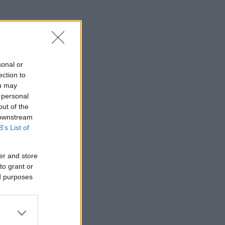
sonal or
ection to
ou may
 personal
out of the
 downstream
B’s List of
er and store
to grant or
ed purposes