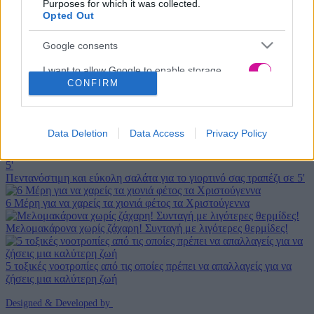
κορονοϊού.
Purposes for which it was collected.
Opted Out
Νέα
|
Events
Google consents
I want to allow Google to enable storage
Αδιανότητο! 29χρονη χώρισε τον σύντροφό της… κι εκείνος
CONFIRM
related to advertising like cookies on web or
κρυβόταν 1 μήνα κάτω από το κρεβάτι της
device identifiers in apps.
Χριστουγεννιάτικο φιλοζωικό bazaar από τις Ζω.Ε.Σ. στη
I want to allow my user data to be sent to
Data Deletion
Data Access
Privacy Policy
Θεσσαλονίκη
Google for online advertising purposes.
I want to allow Google to send me
Πεντανόστιμη και εύκολη σαλάτα για το γιορτινό σας τραπέζι σε 5'
personalized advertising.
6 Μέρη για να χαρείς τα χιονιά φέτος τα Χριστούγεννα
I want to allow Google to enable storage
Μελομακάρονα χωρίς ζάχαρη! Συνταγή με λιγότερες θερμίδες!
related to analytics like cookies on web or
device identifiers in apps.
5 τοξικές νοοτροπίες από τις οποίες πρέπει να απαλλαγείς για να
I want to allow Google to enable storage
ζήσεις μια καλύτερη ζωή
related to functionality of the website or app.
Designed & Developed by