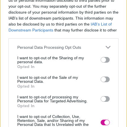
us or personal information disclosed to third parties prior to
your opt-out. You may separately opt-out of the further
Designed & Developed by
disclosure of your personal information by third parties on the
IAB’s list of downstream participants. This information may
Home
/
Νέα
/
Άλκηστις Πρωτοψάλτη – Μιχάλης Χατζηγιάννης:
also be disclosed by us to third parties on the
IAB’s List of
Αναβάλλονται οι συναυλίες τους λόγω κορονοϊού.
Downstream Participants
that may further disclose it to other
third parties.
Άλκηστις Πρωτοψάλτη – Μιχάλης
Please note that this website/app uses one or more Google
Personal Data Processing Opt Outs
Χατζηγιάννης: Αναβάλλονται οι συναυλίες
services and may gather and store information including but
τους λόγω κορονοϊού.
not limited to your visit or usage behaviour. You may click to
I want to opt-out of the Sharing of my
personal data.
grant or deny consent to Google and its third-party tags to
Opted In
14/07/2021
use your data for below specified purposes in below Google
consent section.
I want to opt-out of the Sale of my
Personal Data.
Opted In
Ο Μιχάλης Χατζηγιάννης και η Άλκηστις Πρωτοψάλτη
αναβάλλουν τις προγραμματισμένες συναυλίες της περιοδείας τους.
I want to opt-out of processing my
Personal Data for Targeted Advertising.
Όπως ανακοίνωσε ο Μιχάλης Χατζηγιάννης στον λογαριασμό του
Opted In
στο Facebook, ένας μουσικός της ορχήστρας τους βρέθηκε θετικός
στον κορονοϊό.
I want to opt-out of Collection, Use,
Retention, Sale, and/or Sharing of my
Συγκεκριμένα, ο μουσικός βρέθηκε θετικός σε μοριακό τεστ
Personal Data that Is Unrelated with the