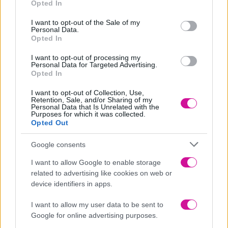
Opted In
όποιον να δει τον εσωτερικό τους κόσμο. Εκφράζονται μόνο
use your data for below specified purposes in below Google
consent section.
όταν νιώσουν άνετα, αλλά αν προδώσεις την εμπιστοσύνη τους
I want to opt-out of the Sale of my
Personal Data.
τούς έχασες. Είναι πιστοί, ευαίσθητοι, φροντίζουν το ταίρι τους
Opted In
και αναζητούν το ίδιο και σε έναν σύντροφο.
I want to opt-out of processing my
Λέων
Personal Data for Targeted Advertising.
Opted In
Η προσωπικότητά τους μαγνητίζει τους γύρω τους. Ψάχνουν
έναν σύντροφο που θα εκπέμπει την ίδια λάμψη με αυτούς,
I want to opt-out of Collection, Use,
αρκεί να μην τους κλέψει όλη τη δόξα. Αποζητούν την αγάπη
Retention, Sale, and/or Sharing of my
Personal Data that Is Unrelated with the
και την αποδοχή, όσο και τον θαυμασμό. Αν βγαίνεις με έναν
Purposes for which it was collected.
Opted Out
Λέοντα μην ξεχνάς να του δείχνεις ότι τον έχεις πολύ ψηλά.
Παρθένος
Google consents
Οι Παρθένοι είναι γνωστοί ως αναλυτικοί χαρακτήρες γεμάτοι
I want to allow Google to enable storage
αυτοπεποίθηση. Θέλουν μια σχέση σοβαρή και προσγειωμένη.
related to advertising like cookies on web or
Αναζητούν πάντα την τελειότητα και θέλουν και οι πιθανοί
device identifiers in apps.
σύντροφοί τους να κάνουν το ίδιο.
I want to allow my user data to be sent to
Ζυγός
Google for online advertising purposes.
Το να νιώθει ένας Ζυγός πλήρης και χαρούμενος μέσα σε μια