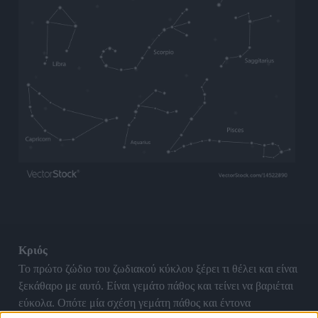
Κριός
Το πρώτο ζώδιο του ζωδιακού κύκλου ξέρει τι θέλει και είναι
ξεκάθαρο με αυτό. Είναι γεμάτο πάθος και τείνει να βαριέται
εύκολα. Οπότε μία σχέση γεμάτη πάθος και έντονα