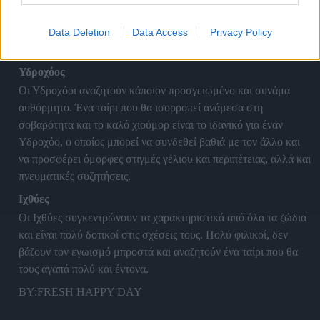
και το ίδιο ζητά και στη σχέση του. Θέλει να ξέρει που
βρίσκεται ακριβώς όταν βρίσκεται σε σχέση και που αυτή
Data Deletion
Data Access
Privacy Policy
οδεύει.
Υδροχόος
Οι Υδροχόοι αναζητούν κάποιον προσγειωμένο και συνάμα
αυθόρμητο. Ένα ταίρι που θα ισορροπεί ανάμεσα στη
σοβαρότητα και το καλό χιούμορ είναι το ιδανικό για έναν
Υδροχόο, ο οποίος μπορεί να συνδεθεί βαθιά με τον άλλο και
να προσφέρει όμορφες στιγμές γέλιου και περιπέτειας, αλλά και
πνευματικές συζητήσεις.
Ιχθύες
Οι Ιχθύες συγκεντρώνουν τα χαρακτηριστικά από όλα τα ζώδια
και είναι πολύ δοτικοί στις σχέσεις τους. Πολύ φιλικοί, δεν
βάζουν τον εγωισμό μπροστά και αναζητούν ένα ταίρι που θα
τους αγαπά πολύ και έντονα.
BY:FRESH HAPPY DAY