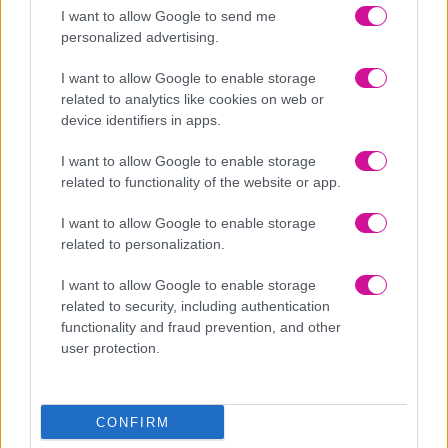
σχέση είναι το σημαντικότερο. Θα κάνει τα πάντα για να νιώσει
I want to allow Google to send me
το ίδιο και το ταίρι του. Με διπλωματία, δικαιοσύνη και
personalized advertising.
συνεργασία θα χτίσει μια σχέση με αρμονία, τρυφερές
I want to allow Google to enable storage
συζητήσεις και ουσιαστικό δέσιμο, το οποίο θέλει να είναι
related to analytics like cookies on web or
αμοιβαίο.
device identifiers in apps.
Σκορπιός
Όσοι ανήκουν στο ζώδιο του Σκορπιού είναι παθιασμένοι,
I want to allow Google to enable storage
related to functionality of the website or app.
γενναιόδωροι και πολύ πιστοί. Έχουν, επίσης, πολύ υψηλά
στάνταρντ, πράγμα που σημαίνει ότι είναι πολύ συγκεκριμένοι
I want to allow Google to enable storage
στο τι ψάχνουν. Μια σχέση μαζί του ισούται με κατανόηση και
related to personalization.
αγάπη.
I want to allow Google to enable storage
Τοξότης
related to security, including authentication
Ο περιπετειώδης Τοξότης θέλει μια σχέση που δεν θα πέσει
functionality and fraud prevention, and other
στην παγίδα της ρουτίνας. Ευχαριστιέται πολύ με εκπλήξεις και
user protection.
πρωτότυπα ραντεβού και θέλει να νιώθει πολύ ξεχωριστός για
το ταίρι του.
Αιγόκερως
CONFIRM
Υπευθυνότητα και πειθαρχία θέλει στη ζωή του ο Αιγόκερως