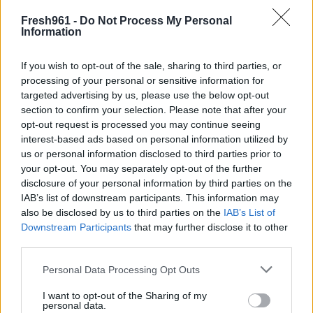
συναισθήματα του ταιριάζει. Του αρέσει να βρίσκεται πάντα
στην κορυφή, έτσι ένας σύντροφος που θα του συμπεριφέρεται
Fresh961 -
Do Not Process My Personal
Information
πάντα ως το νούμερο ένα, θα είναι ο ιδανικός.
Ταύρος
If you wish to opt-out of the sale, sharing to third parties, or
Υπομονή, υπευθυνότητα και πρακτική σκέψη χαρακτηρίζουν τα
processing of your personal or sensitive information for
άτομα που ανήκουν στο ζώδιο του Ταύρου. Αυτό χρειάζονται
targeted advertising by us, please use the below opt-out
και από μία σχέση. Ένας έμπιστος σύντροφος, ο οποίος θα τους
section to confirm your selection. Please note that after your
opt-out request is processed you may continue seeing
«κακομαθαίνει», φέρνει την ηρεμία στην ψυχή τους.
interest-based ads based on personal information utilized by
Δίδυμοι
us or personal information disclosed to third parties prior to
Γεμάτοι περιέργεια, ζωντάνια και ευστροφία, οι Δίδυμοι δεν
your opt-out. You may separately opt-out of the further
disclosure of your personal information by third parties on the
θέλουν σχέσεις ρουτίνας. Αναζητούν κάποιον που θα τους
IAB’s list of downstream participants. This information may
κρατά σε εγρήγορση και θα τους καθηλώνει το ενδιαφέρον
also be disclosed by us to third parties on the
IAB’s List of
καθημερινά. Πέρα, όμως, από εξωστρεφείς και κοινωνικοί είναι
Downstream Participants
that may further disclose it to other
και αρκετά σοβαροί και αποζητούν το ίδιο και από τη σχέση
third parties.
τους.
Please note that this website/app uses one or more Google
Personal Data Processing Opt Outs
Καρκίνος
services and may gather and store information including but
Οι Καρκίνοι φημίζονται για τη σημασία που δίνουν στις σχέσεις
not limited to your visit or usage behaviour. You may click to
I want to opt-out of the Sharing of my
personal data.
τους. Είναι πολύ συναισθηματικοί, αλλά δεν αφήνουν όποιον κι
grant or deny consent to Google and its third-party tags to