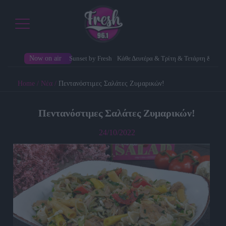
Now on air
Sunset by Fresh
Κάθε Δευτέρα & Τρίτη & Τετάρτη & Πέ
Home
/
Νέα
/
Πεντανόστιμες Σαλάτες Ζυμαρικών!
Πεντανόστιμες Σαλάτες Ζυμαρικών!
24/10/2022