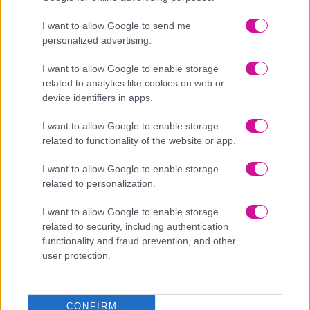
2 αποξηραμένα σύκα
I want to allow Google to send me
Τυρί φέτα
personalized advertising.
Εκτέλεση
I want to allow Google to enable storage
Βράζουμε τα ζυμαρικά σύμφωνα με τις οδηγίες της
related to analytics like cookies on web or
συσκευασίας. Σουρώνουμε και τα ρίχνουμε σε ένα γυάλινο
device identifiers in apps.
μπολ. Προσθέτουμε ελαιόλαδο, αλάτι και τα αφήνουμε στην
I want to allow Google to enable storage
άκρη.
related to functionality of the website or app.
Κόβουμε το κρεμμυδάκι φρέσκο και το προσθέτουμε στα
ζυμαρικά. Κόβουμε σε μικρά κυβάκια το σαλάμι αέρος και το
I want to allow Google to enable storage
related to personalization.
ρίχνουμε μέσα στα ζυμαρικά μαζί με το καλαμπόκι.
Καβουρδίζουμε το σουσάμι και το προσθέτουμε μέσα στο
I want to allow Google to enable storage
μπολ μαζί με τα φύλλα από baby σπανάκι.
related to security, including authentication
functionality and fraud prevention, and other
Σε έναν πολυκόφτη προσθέτουμε το ελαιόλαδο, το ξίδι
user protection.
βαλσάμικο, το μέλι, την μουστάρδα, το αλάτι, το σκόρδο, το
πιπέρι και χτυπάμε μέχρι να γίνει μια λεία σως. Την
προσθέτουμε στο μπολ με τα υπόλοιπα υλικά και
CONFIRM
ανακατεύουμε πολύ καλά το μείγμα.