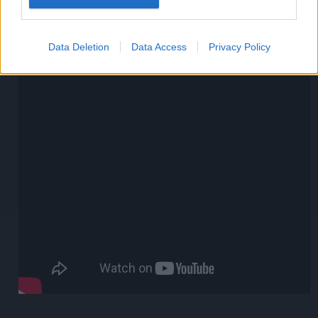
Στολίζουμε με αποξηραμένα σύκα και τυρί φέτα.
Data Deletion
Data Access
Privacy Policy