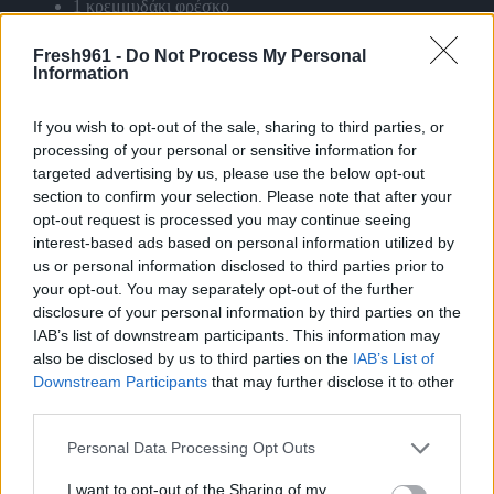
1 κρεμμυδάκι φρέσκο
Λίγο μαϊντανό
Fresh961 -
Do Not Process My Personal
3 ντοματίνια
Information
Εκτέλεση
If you wish to opt-out of the sale, sharing to third parties, or
Βράζουμε τα ζυμαρικά σύμφωνα με τις οδηγίες της
processing of your personal or sensitive information for
συσκευασίας. Τα σουρώσουμε τα ρίχνουμε σε ένα γυάλινο
targeted advertising by us, please use the below opt-out
μπολ. Προσθέτουμε τον καπνιστό τόνο σε ελαιόλαδο, το
section to confirm your selection. Please note that after your
κρεμμυδάκι το φρέσκο, τον μαϊντανό,τα ντοματίνια και
opt-out request is processed you may continue seeing
ανακατεύουμε πολύ καλά όλη την σαλάτα.
interest-based ads based on personal information utilized by
us or personal information disclosed to third parties prior to
Σερβίρουμε και η πιο νόστιμη και εύκολη μακαρονοσαλάτα
your opt-out. You may separately opt-out of the further
είναι έτοιμη να την απολαύσουμε!!
disclosure of your personal information by third parties on the
IAB’s list of downstream participants. This information may
Είναι πανεύκολη με ελάχιστα υλικά που μπορείτε να την
also be disclosed by us to third parties on the
IAB’s List of
φτιάχνετε όλη την περίοδο του χρόνου!!!
Downstream Participants
that may further disclose it to other
third parties.
Μακαρονοσαλάτα εύκολη με φύλλα από baby σπανάκι
Please note that this website/app uses one or more Google
Personal Data Processing Opt Outs
services and may gather and store information including but
Τα Υλικά που θα χρειαστείτε :
not limited to your visit or usage behaviour. You may click to
I want to opt-out of the Sharing of my