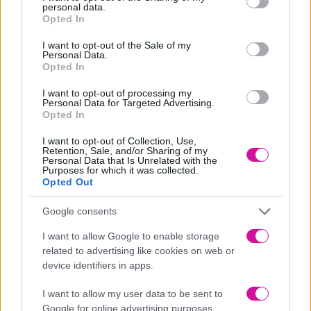
personal data.
grant or deny consent to Google and its third-party tags to
160 γρ ζυμαρικά pasta salad
Opted In
use your data for below specified purposes in below Google
2 κτσ ελαιόλαδο
consent section.
I want to opt-out of the Sale of my
1 πρέζα αλάτι
Personal Data.
1 φρέσκο κρεμμυδάκι
Opted In
50 γρ σαλάμι αέρος
I want to opt-out of processing my
70 γρ καλαμπόκι σε κονσέρβα
Personal Data for Targeted Advertising.
Opted In
20 γρ καβουρδισμένο σουσάμι
50 γρ φύλλα από baby σπανάκι
I want to opt-out of Collection, Use,
Retention, Sale, and/or Sharing of my
Για το dressing
Personal Data that Is Unrelated with the
Purposes for which it was collected.
60 γρ ελαιόλαδο
Opted Out
40 γρ ξύδι βαλσάμικο
Google consents
1 κτσ μέλι
1 κτσ μουστάρδα
I want to allow Google to enable storage
1 σκελίδα σκόρδου
related to advertising like cookies on web or
1/2 κτγ αλάτι
device identifiers in apps.
Πιπέρι
I want to allow my user data to be sent to
Για το στόλισμα
Google for online advertising purposes.