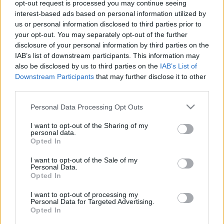
opt-out request is processed you may continue seeing
Designed & Developed by
interest-based ads based on personal information utilized by
us or personal information disclosed to third parties prior to
your opt-out. You may separately opt-out of the further
Home
/
Παραγωγοί
/
Σούζη Στεφανίδη – Τόλμη και Αλητεία
disclosure of your personal information by third parties on the
IAB’s list of downstream participants. This information may
Σούζη Στεφανίδη – Τόλμη και Αλητεία
also be disclosed by us to third parties on the
IAB’s List of
Downstream Participants
that may further disclose it to other
third parties.
Η Σούζη Στεφανίδη είναι εδώ και 15 χρόνια στον χώρο της
Please note that this website/app uses one or more Google
Personal Data Processing Opt Outs
ομορφιάς. Professional Make Up & Hair Artist όπως επίσης και
services and may gather and store information including but
MakeUp Coach διδάσκοντας την τέχνη του μακιγιάζ σε άλλους
not limited to your visit or usage behaviour. You may click to
I want to opt-out of the Sharing of my
όπως επίσης έχει συνεργαστεί με μεγάλα brands μόδας και
personal data.
grant or deny consent to Google and its third-party tags to
ομορφιάς.
Opted In
use your data for below specified purposes in below Google
Είναι λάτρης της τέχνης της και μπορεί να σου μάθει τα πάντα για
consent section.
I want to opt-out of the Sale of my
να έχεις την τέλεια και πιο μοδάτη εμφάνιση..
Personal Data.
Opted In
I want to opt-out of processing my
Παράλληλα το χιούμορ της και η γνώση της για τις ανθρώπινες
Personal Data for Targeted Advertising.
σχέσεις, θα σε κάνει σιγουρά να θες να την ακούς καθημερινά στον
Opted In
Fresh 15:00-17:00 με πολύ Τόλμη & Αλητεία!