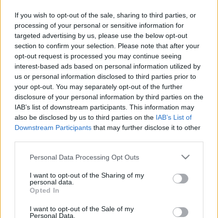
Designed & Developed by
If you wish to opt-out of the sale, sharing to third parties, or
processing of your personal or sensitive information for
targeted advertising by us, please use the below opt-out
Home
/
Διαγωνισμοί
/
Ότι πιο έξυπνο σκεφτείς, στο ΧΤΥΠΑ ΤΟ
section to confirm your selection. Please note that after your
θα το βρεις!
opt-out request is processed you may continue seeing
27/12/2021
interest-based ads based on personal information utilized by
Ότι πιο έξυπνο σκεφτείς, στο ΧΤΥΠΑ ΤΟ θα το βρεις!
us or personal information disclosed to third parties prior to
your opt-out. You may separately opt-out of the further
Ότι πιο έξυπνο σκεφτείς, στο ΧΤΥΠΑ ΤΟ θα το βρεις.
disclosure of your personal information by third parties on the
IAB’s list of downstream participants. This information may
Στα καταστήματα ΧΤΥΠΑ ΤΟ:
also be disclosed by us to third parties on the
IAB’s List of
ΧΤΥΠΑ ΤΟ στο κέντρο Δωδεκανήσου 11,
Downstream Participants
that may further disclose it to other
third parties.
Megastore ΧΤΥΠΑ ΤΟ στο 7ο Χλμ. Θεσσαλονίκης Λαγκαδά,
έναντι ΤΙΤΑΝ
Please note that this website/app uses one or more Google
Personal Data Processing Opt Outs
services and may gather and store information including but
και στο ηλεκτρονικό κατάστημα www.xtypato.com
not limited to your visit or usage behaviour. You may click to
I want to opt-out of the Sharing of my
personal data.
Θα βρεις ότι χρειαστείς.
grant or deny consent to Google and its third-party tags to
Opted In
use your data for below specified purposes in below Google
Κλιματιστικά ,θερμαντικά, αφυγραντήρες, Gadget, αξεσουάρ
consent section.
I want to opt-out of the Sale of my
κινητών ή αυτοκινήτων , ηλεκτρικές συσκευές, ηλεκτρικά scooter,
Personal Data.