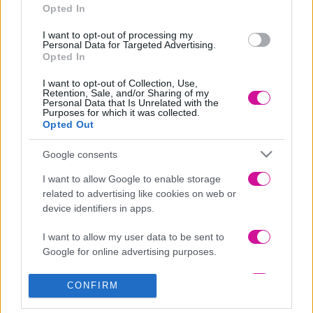
αυτοκίνητα, είδη προσωπικής φροντίδας και η λίστα των προϊόντων
Opted In
συνεχίζεται….
I want to opt-out of processing my
Εκπληκτικά παιχνίδια για τα παιδιά, σε ποικιλία και σε τιμές
Personal Data for Targeted Advertising.
ασυναγώνιστες.
Opted In
Επικοινωνήστε στο τηλέφωνο 2310808065 ή βρείτε μας
I want to opt-out of Collection, Use,
www.xtypato.com
Retention, Sale, and/or Sharing of my
Personal Data that Is Unrelated with the
2 τυχερές/ροι θα κερδίσουν Κλιματιστικό αερόθερμο τοίχου.
Purposes for which it was collected.
Opted Out
Τα βήματα απλά!
Google consents
Δηλώνετε τα στοιχεία σας στην φόρμα συμμετοχής
παρακάτω.
I want to allow Google to enable storage
Ακολουθείτε στο Instagram τον
Fresh96.1SKG
και
related to advertising like cookies on web or
το
xtypato
device identifiers in apps.
Facebook:
xtypato
I want to allow my user data to be sent to
Instagram:
xtypato
Google for online advertising purposes.
Νικητές: Αγάπη Σαϊνίδου, Δημήτρης Φωκαέτσης
I want to allow Google to send me
CONFIRM
personalized advertising.