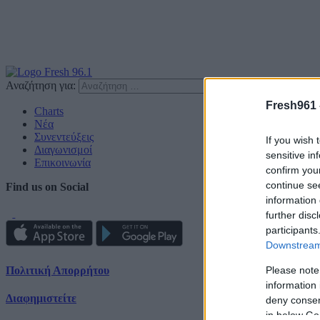
Αναζήτηση για:
Fresh961 
Charts
Νέα
Συνεντεύξεις
If you wish 
Διαγωνισμοί
sensitive in
Επικοινωνία
confirm you
continue se
Find us on Social
information 
further disc
participants
Downstream 
Πολιτική Απορρήτου
Please note
information 
Διαφημιστείτε
deny consent
in below Go