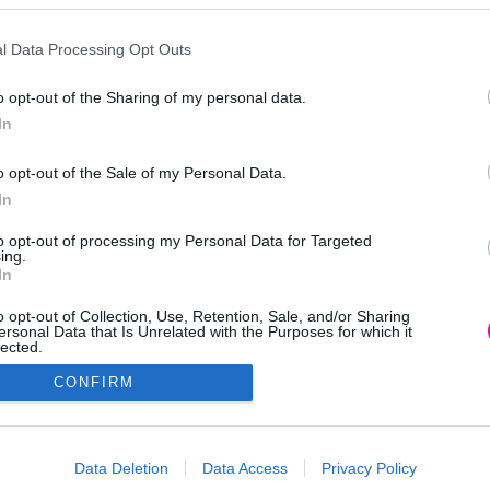
l Data Processing Opt Outs
υνεργασία με την Imaginary Skincare+Makeup
o opt-out of the Sharing of my personal data.
In
inary Skincare+Makeup
o opt-out of the Sale of my Personal Data.
inary Skincare+Makeup
In
to opt-out of processing my Personal Data for Targeted
ing.
In
ν 1 μήνα κάτω από το κρεβάτι της
o opt-out of Collection, Use, Retention, Sale, and/or Sharing
ίκη
ersonal Data that Is Unrelated with the Purposes for which it
lected.
Out
CONFIRM
consents
o allow Google to enable storage related to advertising like cookies on
Data Deletion
Data Access
Privacy Policy
εις μια καλύτερη ζωή
evice identifiers in apps.