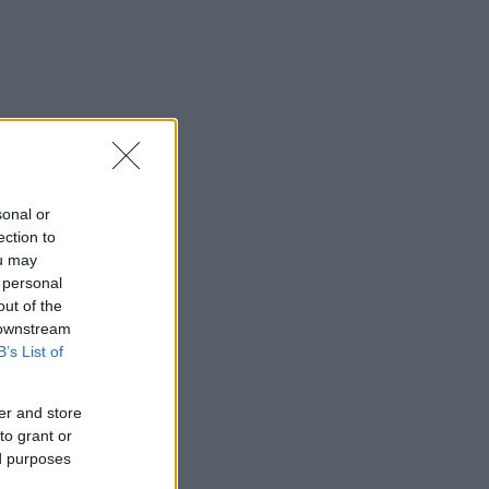
sonal or
ection to
ou may
 personal
out of the
 downstream
B’s List of
er and store
to grant or
ed purposes