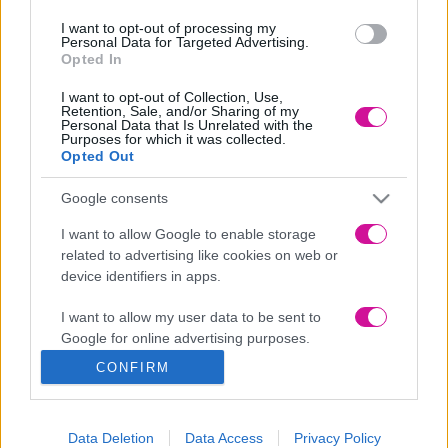
αυτοκίνητα, είδη προσωπικής φροντίδας και η λίστα των προϊόντων
συνεχίζεται….
I want to opt-out of processing my
Personal Data for Targeted Advertising.
Δώρο
: 3 τυχεροί/ρες ακροατές/τριες θα κερδίσουν από μια
Opted In
ηλεκτρική σκούπα αυτοκινήτου.
I want to opt-out of Collection, Use,
Τα βήματα απλά!
Retention, Sale, and/or Sharing of my
Personal Data that Is Unrelated with the
Purposes for which it was collected.
Δηλώνετε τα στοιχεία σας στην φόρμα συμμετοχής
Opted Out
παρακάτω.
Ακολουθείτε στο Instagram τον
Fresh96.1SKG
και
το
xtypato
Google consents
Facebook:
xtypato
I want to allow Google to enable storage
related to advertising like cookies on web or
Instagram:
xtypato
device identifiers in apps.
*Η παραλαβή του δώρου γίνετε από το κατάστημα του ΧΤΥΠΑ
ΤΟ 7ο Χλμ. Θεσσαλονίκης Λαγκαδά, έναντι ΤΙΤΑΝ, σε
I want to allow my user data to be sent to
διαφορετική περίπτωση γίνετε αποστολή με χρέωση παραλήπτη.
Google for online advertising purposes.
Νικητές: Χριστίνα Πετκίδου,
CONFIRM
I want to allow Google to send me
Γιάννης Τζόγας, Μαρία Βουρλιδάκη
personalized advertising.
Νέα
|
Events
Data Deletion
Data Access
Privacy Policy
I want to allow Google to enable storage