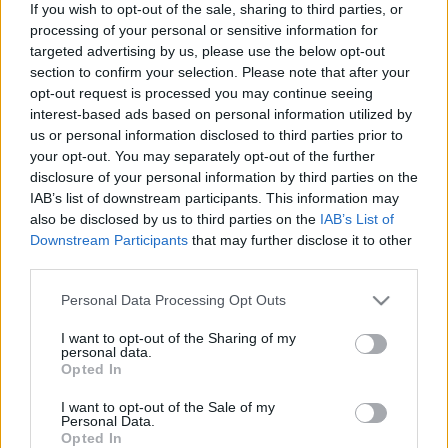
If you wish to opt-out of the sale, sharing to third parties, or
Designed & Developed by
processing of your personal or sensitive information for
targeted advertising by us, please use the below opt-out
section to confirm your selection. Please note that after your
Home
/
Διαγωνισμοί
/
Καθαρές Δουλειές με ΧΤΥΠΑ ΤΟ!
opt-out request is processed you may continue seeing
05/06/2022
interest-based ads based on personal information utilized by
Καθαρές Δουλειές με ΧΤΥΠΑ ΤΟ!
us or personal information disclosed to third parties prior to
your opt-out. You may separately opt-out of the further
disclosure of your personal information by third parties on the
IAB’s list of downstream participants. This information may
Ό,τι πιο έξυπνο σκεφτείς στο ΧΤΥΠΑ ΤΟ θα το βρεις.
also be disclosed by us to third parties on the
IAB’s List of
Downstream Participants
that may further disclose it to other
Στα καταστήματα ΧΤΥΠΑ ΤΟ:
third parties.
ΧΤΥΠΑ ΤΟ στο κέντρο Δωδεκανήσου 11,
Megastore ΧΤΥΠΑ ΤΟ στο 7ο Χλμ. Θεσσαλονίκης
Please note that this website/app uses one or more Google
Personal Data Processing Opt Outs
Λαγκαδά, έναντι ΤΙΤΑΝ
services and may gather and store information including but
στο 2310808065 και στο ηλεκτρονικό
not limited to your visit or usage behaviour. You may click to
I want to opt-out of the Sharing of my
κατάστημα
www.xtypato.com
personal data.
grant or deny consent to Google and its third-party tags to
Opted In
use your data for below specified purposes in below Google
Θα βρεις ότι χρειαστείς.
consent section.
I want to opt-out of the Sale of my
Κλιματιστικά ,θερμαντικά, αφυγραντήρες, Gadget, αξεσουάρ
Personal Data.
κινητών ή αυτοκινήτων, ηλεκτρικές συσκευές, ηλεκτρικά scooter,
Opted In