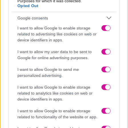
Purposes for which it was collected.
Opted Out
Google consents
I want to allow Google to enable storage
Ο Τάσος Καραντάκος είναι ο Greek Solo
related to advertising like cookies on web or
και ταξιδεύει τον κόσμο!
device identifiers in apps.
I want to allow my user data to be sent to
Ημ. δημοσίευσης
02/03/2022
Google for online advertising purposes.
I want to allow Google to send me
Ασία, Ηνωμένες Πολιτείες, Μεξικό και Ευρώπη! Ο Τάσος
personalized advertising.
Καραντάκος παράτησε την Ελλάδα για να ταξιδέψει solo ολόκληρο
τον κόσμο!
I want to allow Google to enable storage
Μέσα σε 1.5 χρόνο πήγε παντού και δεν σταματάει!
related to analytics like cookies on web or
device identifiers in apps.
Ακούστε τι είχε να πει στον Fresh 96.1 από την Πόλη του Μεξικό!
I want to allow Google to enable storage
related to functionality of the website or app.