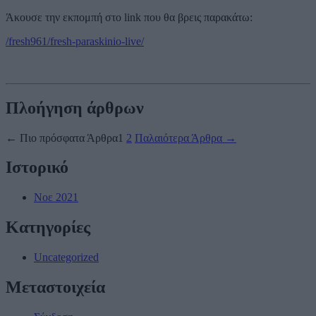
Άκουσε την εκπομπή στο link που θα βρεις παρακάτω:
/fresh961/fresh-paraskinio-live/
Πλοήγηση άρθρων
←
Πιο πρόσφατα
Άρθρα
1
2
Παλαιότερα
Άρθρα
→
Ιστορικό
Νοε 2021
Kατηγορίες
Uncategorized
Μεταστοιχεία