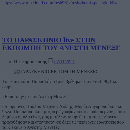
https://www.mixcloud.com/fresh961/fresh-themis-panagiotidis/
ΤΟ ΠΑΡΑΣΚΗΝΙΟ live ΣΤΗΝ
ΕΚΠΟΜΠΗ ΤΟΥ ΑΝΕΣΤΗ ΜΕΝΕΞΕ
Ημ. δημοσίευσης
07/11/2021
Το team από το Παρασκήνιο Live βρέθηκε στον Fresh 96,1 και
στην
«Εκπομπή» με τον Ανέστη Μενεξέ!
Οι Ιορδάνης Παύλου Στέργιος Λιάπης, Μαρία Αργυροπούλου και
Όλγα Παπαδόπουλου μας περιέγραψαν πόσο ωραία περνάν, πόσο
δεμένοι ομάδα είναι, μας μετέδωσαν την θετική τους ενέργεια,
τραγούδησαν και απάντησαν σε όλες τις περίεργες ερωτήσεις που
τους έκανε ο Ανέστης Μενεξές.