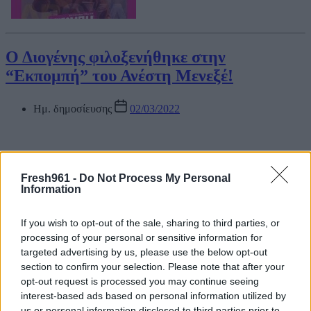
Ο Διογένης φιλοξενήθηκε στην
“Εκπομπή” του Ανέστη Μενεξέ!
Ημ. δημοσίευσης
02/03/2022
Ο Διογένης ήρθε στον Ανέστη Μενεξέ και τα είπε όλα!
Fresh961 -
Do Not Process My Personal
Μίλησε για τον μέντορα του Βασίλη Καρρά και είπε:
Information
«Δεν ξεχνάω ποτέ τα λόγια του, να είσαι πάντα ο εαυτός σου και
ό,τι κάνεις, να το κάνεις με αυτοπεποίθηση και σιγουριά»!
If you wish to opt-out of the sale, sharing to third parties, or
processing of your personal or sensitive information for
targeted advertising by us, please use the below opt-out
section to confirm your selection. Please note that after your
opt-out request is processed you may continue seeing
interest-based ads based on personal information utilized by
us or personal information disclosed to third parties prior to