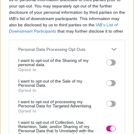
your opt-out. You may separately opt-out of the further
disclosure of your personal information by third parties on the
Η Nefeli Meg είναι η Youtuber-Νομικός
IAB’s list of downstream participants. This information may
της καρδιάς μας και έσπασε το πόδι της!
also be disclosed by us to third parties on the
IAB’s List of
Downstream Participants
that may further disclose it to other
Ημ. δημοσίευσης
02/03/2022
third parties.
Please note that this website/app uses one or more Google
Personal Data Processing Opt Outs
services and may gather and store information including but
Η Nefeli Meg έσπασε με έναν τελείως uncool τρόπο το πόδι της.
not limited to your visit or usage behaviour. You may click to
I want to opt-out of the Sharing of my
personal data.
Άντεξε και συνεχίζει να κατακτάει το YouTube και το internet με τις
grant or deny consent to Google and its third-party tags to
Opted In
νομικές της γνώσεις.
use your data for below specified purposes in below Google
consent section.
I want to opt-out of the Sale of my
Εξηγεί στον απλό λαουτζίκο με απλά λόγια, τα νέα της
Personal Data.
καθημερινότητας, από την νομική πλευρά τους, με χιούμορ!
Opted In
Και που μπλέκεται ο Βασίλης σε όλο αυτό;!
I want to opt-out of processing my
Personal Data for Targeted Advertising.
Ακούστε για να μάθετε τα πάντα!
Opted In
I want to opt-out of Collection, Use,
Retention, Sale, and/or Sharing of my
Personal Data that Is Unrelated with the